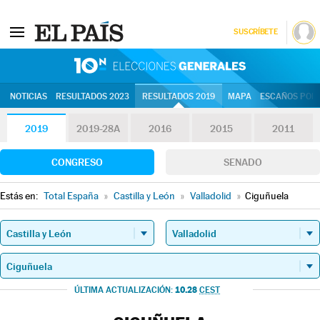
SUSCRÍBETE
10N | Eleccion
NOTICIAS
RESULTADOS 2023
RESULTADOS 2019
MAPA
ESCAÑOS POR 
2019
2019-28A
2016
2015
2011
CONGRESO
SENADO
Estás en:
Total España
»
Castilla y León
»
Valladolid
»
Ciguñuela
10.28
ÚLTIMA ACTUALIZACIÓN:
CEST