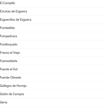
El Campillo
Encinas de Esgueva
Esguevillas de Esgueva
Fombellida
Fompedraza
Fontihoyuelo
Fresno el Viejo
Fuensaldaña
Fuente el Sol
Fuente-Olmedo
Gallegos de Hornija
Gatón de Campos
Geria