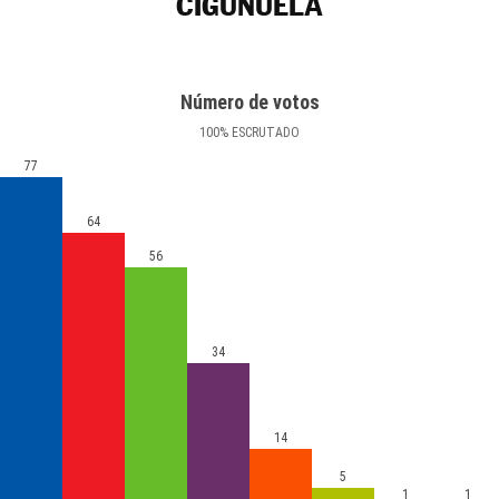
CIGUÑUELA
Número de votos
100
%
ESCRUTADO
77
64
56
34
14
5
1
1