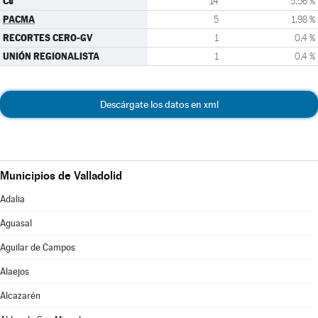
Cs
14
5,56 %
PACMA
5
1,98 %
RECORTES CERO-GV
1
0,4 %
UNIÓN REGIONALISTA
1
0,4 %
Descárgate los datos en xml
Municipios de Valladolid
Adalia
Aguasal
Aguilar de Campos
Alaejos
Alcazarén