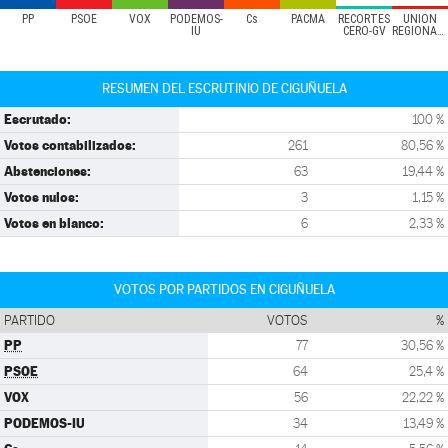
PP
PSOE
VOX
PODEMOS-
Cs
PACMA
RECORTES
UNIÓN
IU
CERO-GV
REGIONALISTA
RESUMEN DEL ESCRUTINIO DE CIGUÑUELA
Escrutado:
100 %
Votos contabilizados:
261
80,56 %
Abstenciones:
63
19,44 %
Votos nulos:
3
1,15 %
Votos en blanco:
6
2,33 %
VOTOS POR PARTIDOS EN CIGUÑUELA
PARTIDO
VOTOS
%
PP
77
30,56 %
PSOE
64
25,4 %
VOX
56
22,22 %
PODEMOS-IU
34
13,49 %