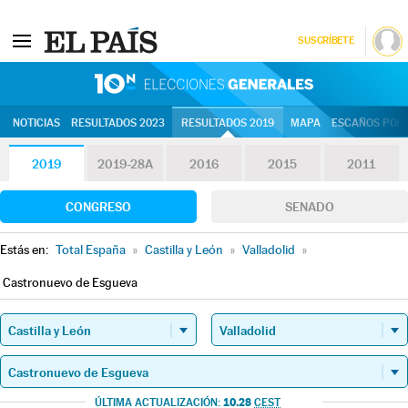
SUSCRÍBETE
10N | Eleccion
NOTICIAS
RESULTADOS 2023
RESULTADOS 2019
MAPA
ESCAÑOS POR 
2019
2019-28A
2016
2015
2011
CONGRESO
SENADO
Estás en:
Total España
»
Castilla y León
»
Valladolid
»
Castronuevo de Esgueva
10.28
ÚLTIMA ACTUALIZACIÓN:
CEST