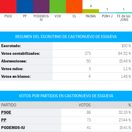
4
1
1
PSOE
PP
PODEMOS-
VOX
Cs
PACMA
PUM+J
FE de las
IU
JONS
RESUMEN DEL ESCRUTINIO DE CASTRONUEVO DE ESGUEVA
Escrutado:
100 %
Votos contabilizados:
273
84,52 %
Abstenciones:
50
15,48 %
Votos nulos:
3
1,1 %
Votos en blanco:
4
1,48 %
VOTOS POR PARTIDOS EN CASTRONUEVO DE ESGUEVA
PARTIDO
VOTOS
%
PSOE
86
32,33 %
PP
73
27,44 %
PODEMOS-IU
41
15,41 %