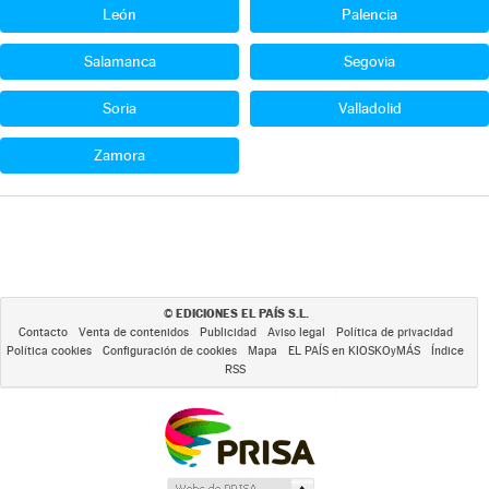
León
Palencia
Salamanca
Segovia
Soria
Valladolid
Zamora
EDICIONES EL PAÍS S.L.
©
Contacto
Venta de contenidos
Publicidad
Aviso legal
Política de privacidad
Política cookies
Configuración de cookies
Mapa
EL PAÍS en KIOSKOyMÁS
Índice
RSS