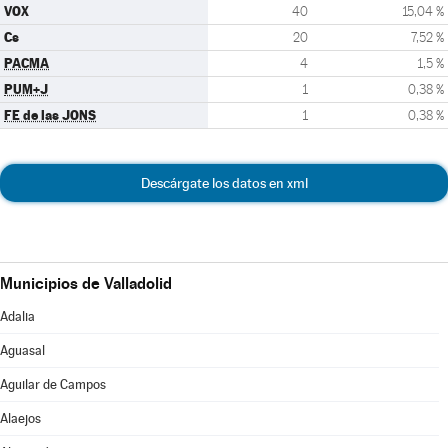
VOX
40
15,04 %
Cs
20
7,52 %
PACMA
4
1,5 %
PUM+J
1
0,38 %
FE de las JONS
1
0,38 %
Descárgate los datos en xml
Municipios de Valladolid
Adalia
Aguasal
Aguilar de Campos
Alaejos