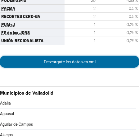
PODEMOS-IU
20
4,99 %
PACMA
2
0,5 %
RECORTES CERO-GV
2
0,5 %
PUM+J
1
0,25 %
FE de las JONS
1
0,25 %
UNIÓN REGIONALISTA
1
0,25 %
Descárgate los datos en xml
Municipios de Valladolid
Adalia
Aguasal
Aguilar de Campos
Alaejos