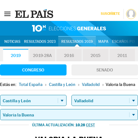
SUSCRÍBETE
10N | Eleccion
NOTICIAS
RESULTADOS 2023
RESULTADOS 2019
MAPA
ESCAÑOS POR 
2019
2019-28A
2016
2015
2011
CONGRESO
SENADO
Estás en:
Total España
»
Castilla y León
»
Valladolid
»
Valoria la Buena
10.28
ÚLTIMA ACTUALIZACIÓN:
CEST