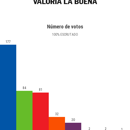
VALORIA LA BUENA
Número de votos
100
%
ESCRUTADO
177
84
81
32
20
2
2
1