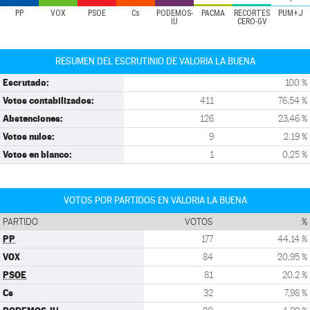
PP
VOX
PSOE
Cs
PODEMOS-
PACMA
RECORTES
PUM+J
IU
CERO-GV
RESUMEN DEL ESCRUTINIO DE VALORIA LA BUENA
Escrutado:
100 %
Votos contabilizados:
411
76,54 %
Abstenciones:
126
23,46 %
Votos nulos:
9
2,19 %
Votos en blanco:
1
0,25 %
VOTOS POR PARTIDOS EN VALORIA LA BUENA
PARTIDO
VOTOS
%
PP
177
44,14 %
VOX
84
20,95 %
PSOE
81
20,2 %
Cs
32
7,98 %