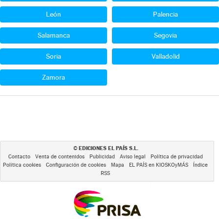
León
Palencia
Salamanca
Segovia
Soria
Valladolid
Zamora
EDICIONES EL PAÍS S.L.
©
Contacto
Venta de contenidos
Publicidad
Aviso legal
Política de privacidad
Política cookies
Configuración de cookies
Mapa
EL PAÍS en KIOSKOyMÁS
Índice
RSS