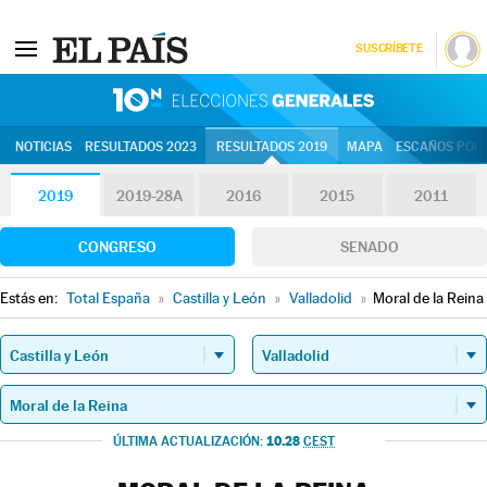
SUSCRÍBETE
10N | Eleccion
NOTICIAS
RESULTADOS 2023
RESULTADOS 2019
MAPA
ESCAÑOS POR 
2019
2019-28A
2016
2015
2011
CONGRESO
SENADO
Estás en:
Total España
»
Castilla y León
»
Valladolid
»
Moral de la Reina
10.28
ÚLTIMA ACTUALIZACIÓN:
CEST