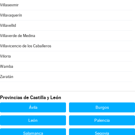
Villasexmir
Villavaquerín
Villavellid
Villaverde de Medina
Villavicencio de los Caballeros
Viloria
Wamba
Zaratán
Provincias de Castilla y León
Ávila
Burgos
León
Palencia
Salamanca
Segovia