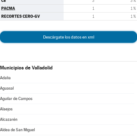
Cs
3
3 %
PACMA
1
1 %
RECORTES CERO-GV
1
1 %
Descárgate los datos en xml
Municipios de Valladolid
Adalia
Aguasal
Aguilar de Campos
Alaejos
Alcazarén
Aldea de San Miguel