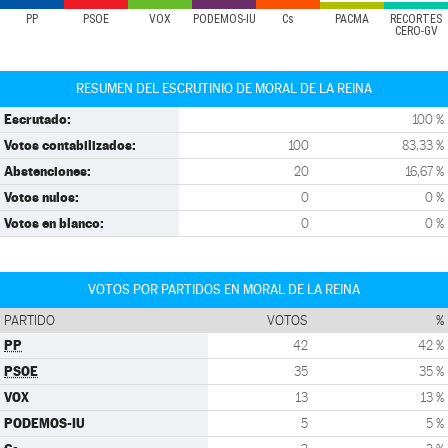
PP
PSOE
VOX
PODEMOS-IU
Cs
PACMA
RECORTES
CERO-GV
RESUMEN DEL ESCRUTINIO DE MORAL DE LA REINA
Escrutado:
100 %
Votos contabilizados:
100
83,33 %
Abstenciones:
20
16,67 %
Votos nulos:
0
0 %
Votos en blanco:
0
0 %
VOTOS POR PARTIDOS EN MORAL DE LA REINA
PARTIDO
VOTOS
%
PP
42
42 %
PSOE
35
35 %
VOX
13
13 %
PODEMOS-IU
5
5 %