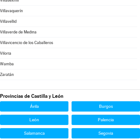
Villasexmir
Villavaquerín
Villavellid
Villaverde de Medina
Villavicencio de los Caballeros
Viloria
Wamba
Zaratán
Provincias de Castilla y León
Ávila
Burgos
León
Palencia
Salamanca
Segovia