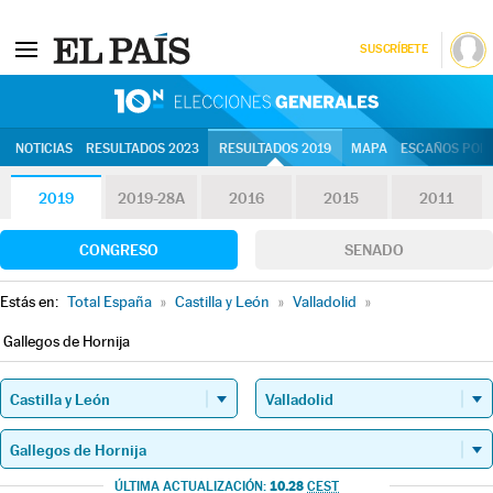
SUSCRÍBETE
10N | Eleccion
NOTICIAS
RESULTADOS 2023
RESULTADOS 2019
MAPA
ESCAÑOS POR 
2019
2019-28A
2016
2015
2011
CONGRESO
SENADO
Estás en:
Total España
»
Castilla y León
»
Valladolid
»
Gallegos de Hornija
10.28
ÚLTIMA ACTUALIZACIÓN:
CEST