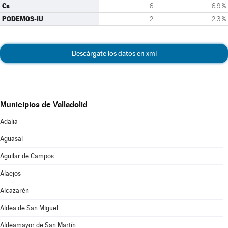
Cs
6
6,9 %
PODEMOS-IU
2
2,3 %
Descárgate los datos en xml
Municipios de Valladolid
Adalia
Aguasal
Aguilar de Campos
Alaejos
Alcazarén
Aldea de San Miguel
Aldeamayor de San Martín