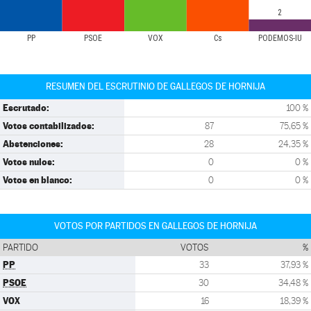
2
PP
PSOE
VOX
Cs
PODEMOS-IU
RESUMEN DEL ESCRUTINIO DE GALLEGOS DE HORNIJA
Escrutado:
100 %
Votos contabilizados:
87
75,65 %
Abstenciones:
28
24,35 %
Votos nulos:
0
0 %
Votos en blanco:
0
0 %
VOTOS POR PARTIDOS EN GALLEGOS DE HORNIJA
PARTIDO
VOTOS
%
PP
33
37,93 %
PSOE
30
34,48 %
VOX
16
18,39 %