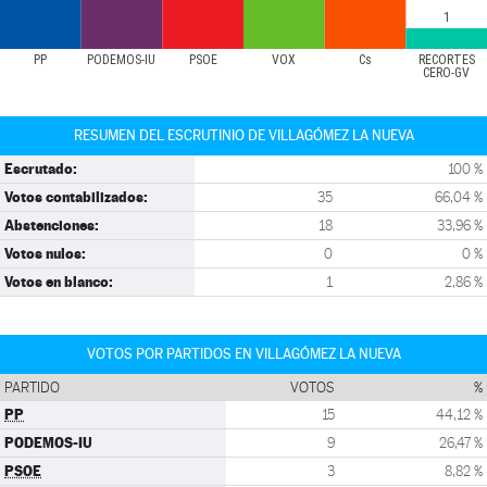
1
PP
PODEMOS-IU
PSOE
VOX
Cs
RECORTES
CERO-GV
RESUMEN DEL ESCRUTINIO DE VILLAGÓMEZ LA NUEVA
Escrutado:
100 %
Votos contabilizados:
35
66,04 %
Abstenciones:
18
33,96 %
Votos nulos:
0
0 %
Votos en blanco:
1
2,86 %
VOTOS POR PARTIDOS EN VILLAGÓMEZ LA NUEVA
PARTIDO
VOTOS
%
PP
15
44,12 %
PODEMOS-IU
9
26,47 %
PSOE
3
8,82 %