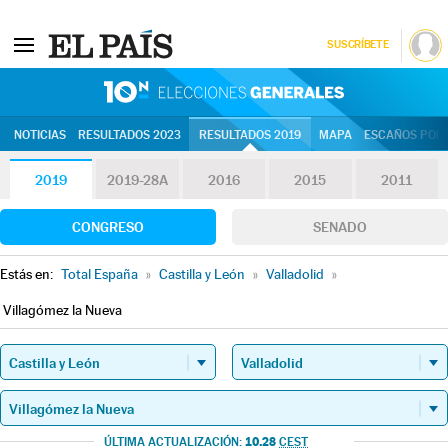
SUSCRÍBETE
10N | Eleccion
NOTICIAS
RESULTADOS 2023
RESULTADOS 2019
MAPA
ESCAÑOS POR 
2019
2019-28A
2016
2015
2011
CONGRESO
SENADO
Estás en:
Total España
»
Castilla y León
»
Valladolid
»
Villagómez la Nueva
10.28
ÚLTIMA ACTUALIZACIÓN:
CEST