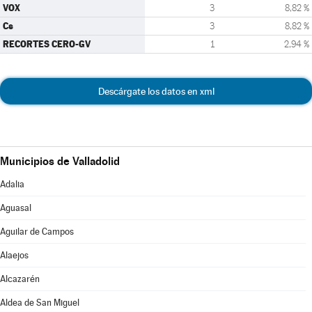
VOX
3
8,82 %
Cs
3
8,82 %
RECORTES CERO-GV
1
2,94 %
Descárgate los datos en xml
Municipios de Valladolid
Adalia
Aguasal
Aguilar de Campos
Alaejos
Alcazarén
Aldea de San Miguel