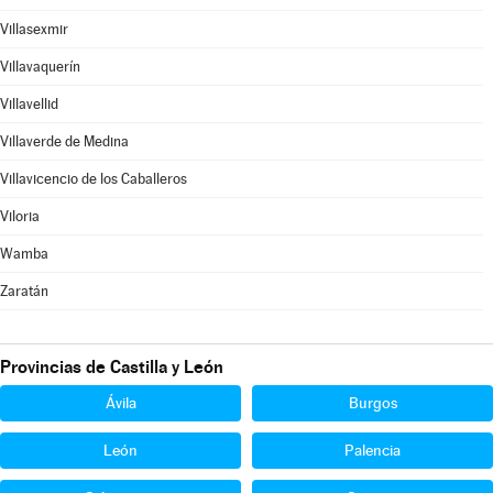
Villasexmir
Villavaquerín
Villavellid
Villaverde de Medina
Villavicencio de los Caballeros
Viloria
Wamba
Zaratán
Provincias de Castilla y León
Ávila
Burgos
León
Palencia