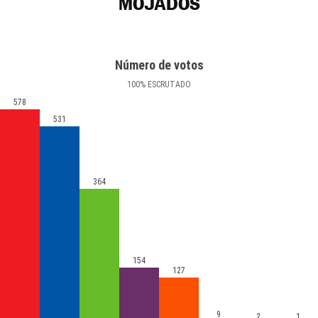
MOJADOS
Número de votos
100
%
ESCRUTADO
578
531
364
154
127
9
2
1