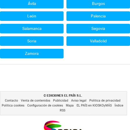
Ávila
Burgos
León
Palencia
Salamanca
Segovia
Soria
Valladolid
Zamora
EDICIONES EL PAÍS S.L.
©
Contacto
Venta de contenidos
Publicidad
Aviso legal
Política de privacidad
Política cookies
Configuración de cookies
Mapa
EL PAÍS en KIOSKOyMÁS
Índice
RSS