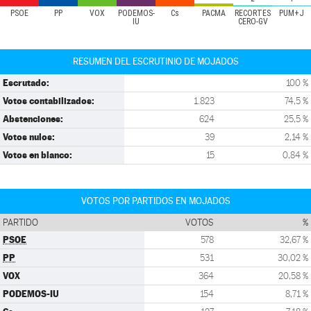
PSOE
PP
VOX
PODEMOS-
Cs
PACMA
RECORTES
PUM+J
IU
CERO-GV
RESUMEN DEL ESCRUTINIO DE MOJADOS
Escrutado:
100 %
Votos contabilizados:
1.823
74,5 %
Abstenciones:
624
25,5 %
Votos nulos:
39
2,14 %
Votos en blanco:
15
0,84 %
VOTOS POR PARTIDOS EN MOJADOS
PARTIDO
VOTOS
%
PSOE
578
32,67 %
PP
531
30,02 %
VOX
364
20,58 %
PODEMOS-IU
154
8,71 %