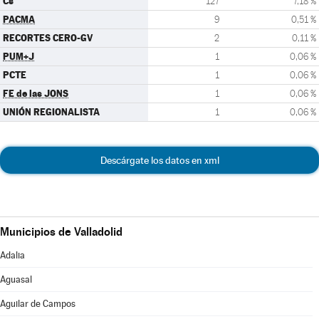
Cs
127
7,18 %
PACMA
9
0,51 %
RECORTES CERO-GV
2
0,11 %
PUM+J
1
0,06 %
PCTE
1
0,06 %
FE de las JONS
1
0,06 %
UNIÓN REGIONALISTA
1
0,06 %
Descárgate los datos en xml
Municipios de Valladolid
Adalia
Aguasal
Aguilar de Campos