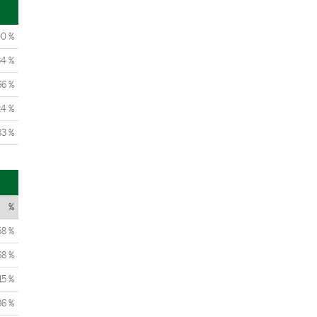
00 %
34 %
66 %
24 %
83 %
%
58 %
68 %
15 %
86 %