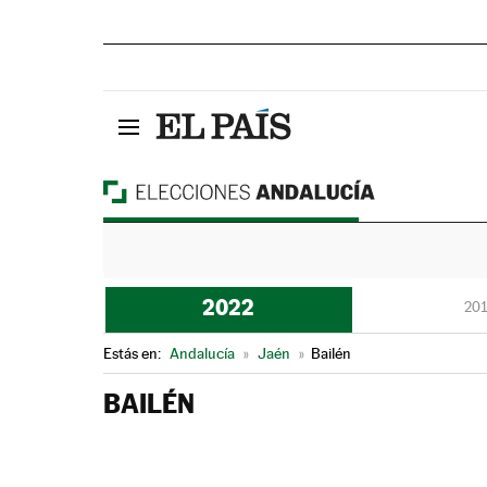
2022
201
Estás en:
Andalucía
»
Jaén
»
Bailén
BAILÉN