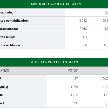
RESUMEN DEL ESCRUTINIO DE BAILÉN
scrutado:
1
tos contabilizados:
8.282
58,
bstenciones:
5.913
41,
tos nulos:
103
1,
tos en blanco:
68
0,
VOTOS POR PARTIDOS EN BAILÉN
ARTIDO
VOTOS
P
4.137
50,
SOE-A
1.855
22,
OX
1.239
15,
orA
316
3,