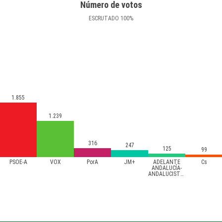
Número de votos
ESCRUTADO
100
%
1.855
1.239
316
247
125
99
PSOE-A
VOX
PorA
JM+
ADELANTE
Cs
ANDALUCÍA-
ANDALUCISTAS