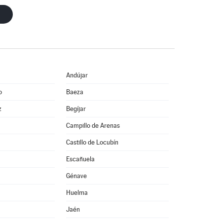
Andújar
o
Baeza
z
Begíjar
Campillo de Arenas
Castillo de Locubín
Escañuela
Génave
Huelma
Jaén