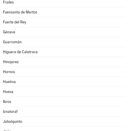
Frailes
Fuensanta de Martos
Fuerte del Rey
Génave
Guarromán
Higuera de Calatrava
Hinojares
Hornos
Huelma
Huesa
Ibros
Iznatoraf
Jabalquinto