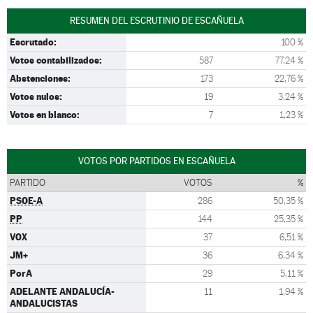
RESUMEN DEL ESCRUTINIO DE ESCAÑUELA
Escrutado:
100 %
Votos contabilizados:
587
77,24 %
Abstenciones:
173
22,76 %
Votos nulos:
19
3,24 %
Votos en blanco:
7
1,23 %
VOTOS POR PARTIDOS EN ESCAÑUELA
PARTIDO
VOTOS
%
PSOE-A
286
50,35 %
PP
144
25,35 %
VOX
37
6,51 %
JM+
36
6,34 %
PorA
29
5,11 %
ADELANTE ANDALUCÍA-
11
1,94 %
ANDALUCISTAS