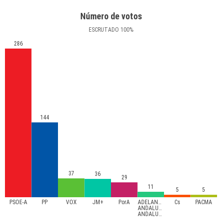
Número de votos
ESCRUTADO
100
%
286
144
37
36
29
11
5
5
PSOE-A
PP
VOX
JM+
PorA
ADELANTE
Cs
PACMA
ANDALUCÍA-
ANDALUCISTAS