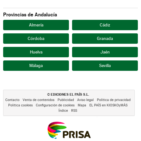
Provincias de Andalucía
Almería
Cádiz
Córdoba
Granada
Huelva
Jaén
Málaga
Sevilla
EDICIONES EL PAÍS S.L.
©
Contacto
Venta de contenidos
Publicidad
Aviso legal
Política de privacidad
Política cookies
Configuración de cookies
Mapa
EL PAÍS en KIOSKOyMÁS
Índice
RSS