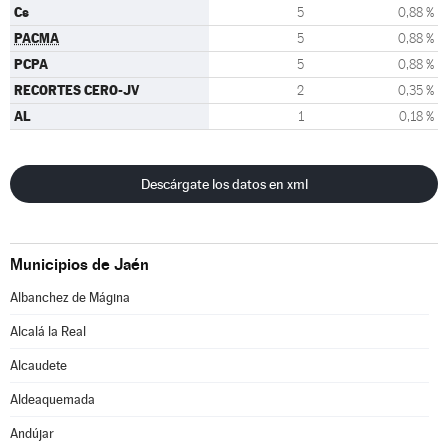
Cs
5
0,88 %
PACMA
5
0,88 %
PCPA
5
0,88 %
RECORTES CERO-JV
2
0,35 %
AL
1
0,18 %
Descárgate los datos en xml
Municipios de Jaén
Albanchez de Mágina
Alcalá la Real
Alcaudete
Aldeaquemada
Andújar