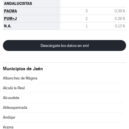
ANDALUCISTAS
PACMA
3
0,39 %
PUM+J
2
0,26 %
N.A.
1
0,13 %
Descárgate los datos en xml
Municipios de Jaén
Albanchez de Mágina
Alcalá la Real
Alcaudete
Aldeaquemada
Andújar
Arjona