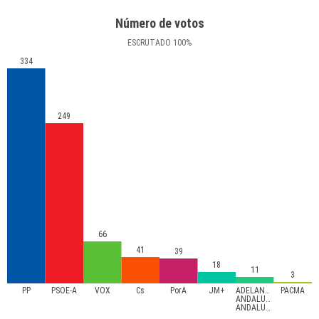
Número de votos
ESCRUTADO
100
%
334
249
66
41
39
18
11
3
PP
PSOE-A
VOX
Cs
PorA
JM+
ADELANTE
PACMA
ANDALUCÍA-
ANDALUCISTAS