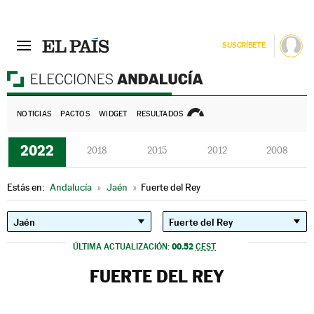
SUSCRÍBETE
E
NOTICIAS
PACTOS
WIDGET
RESULTADOS
2022
2018
2015
2012
2008
Estás en:
Andalucía
»
Jaén
»
Fuerte del Rey
00.52
ÚLTIMA ACTUALIZACIÓN:
CEST
FUERTE DEL REY