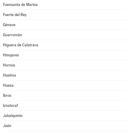
Fuensanta de Martos
Fuerte del Rey
Génave
Guarromán
Higuera de Calatrava
Hinojares
Hornos
Huelma
Huesa
Ibros
Iznatoraf
Jabalquinto
Jaén