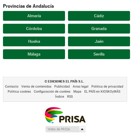
Provincias de Andalucía
Almería
Cádiz
Córdoba
Granada
Huelva
Jaén
Málaga
Sevilla
EDICIONES EL PAÍS S.L.
©
Contacto
Venta de contenidos
Publicidad
Aviso legal
Política de privacidad
Política cookies
Configuración de cookies
Mapa
EL PAÍS en KIOSKOyMÁS
Índice
RSS