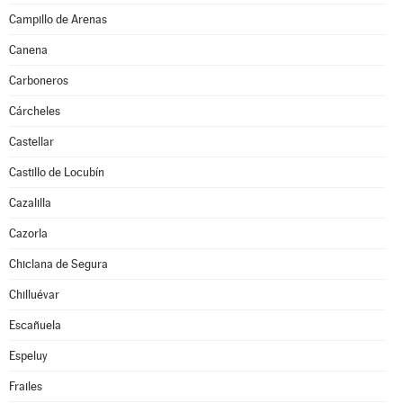
Campillo de Arenas
Canena
Carboneros
Cárcheles
Castellar
Castillo de Locubín
Cazalilla
Cazorla
Chiclana de Segura
Chilluévar
Escañuela
Espeluy
Frailes