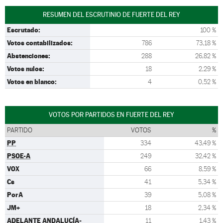
RESUMEN DEL ESCRUTINIO DE FUERTE DEL REY
Escrutado:
100 %
Votos contabilizados:
786
73,18 %
Abstenciones:
288
26,82 %
Votos nulos:
18
2,29 %
Votos en blanco:
4
0,52 %
VOTOS POR PARTIDOS EN FUERTE DEL REY
PARTIDO
VOTOS
%
PP
334
43,49 %
PSOE-A
249
32,42 %
VOX
66
8,59 %
Cs
41
5,34 %
PorA
39
5,08 %
JM+
18
2,34 %
ADELANTE ANDALUCÍA-
11
1,43 %