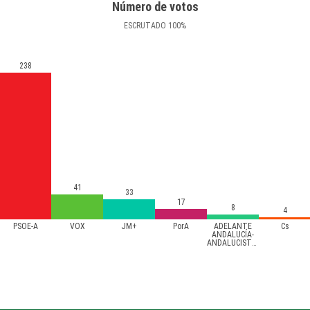
Número de votos
ESCRUTADO
100
%
238
41
33
17
8
4
PSOE-A
VOX
JM+
PorA
ADELANTE
Cs
ANDALUCÍA-
ANDALUCISTAS