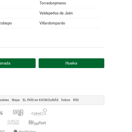
Torredonjimeno
Valdepeñas de Jaén
rzobispo
Villardompardo
anada
Huelva
ookies
Mapa
EL PAÍS en KIOSKOyMÁS
Índice
RSS