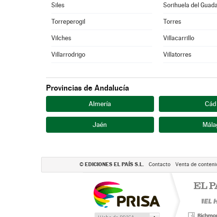
Siles
Sorihuela del Guad
Torreperogil
Torres
Vilches
Villacarrillo
Villarrodrigo
Villatorres
Provincias de Andalucía
Almería
Cád
Jaén
Mála
EDICIONES EL PAÍS S.L.
©
Contacto
Venta de conteni