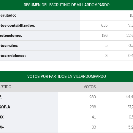
RESUMEN DEL ESCRUTINIO DE VILLARDOMPARDO
scrutado:
1
tos contabilizados:
635
77,
bstenciones:
186
22,
tos nulos:
5
0,
tos en blanco:
3
0,
VOTOS POR PARTIDOS EN VILLARDOMPARDO
ARTIDO
VOTOS
P
280
44,
SOE-A
238
37,
OX
41
6,
M+
33
5,