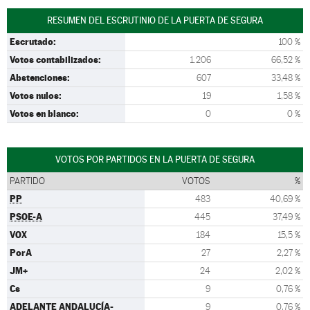
RESUMEN DEL ESCRUTINIO DE LA PUERTA DE SEGURA
Escrutado:
100 %
Votos contabilizados:
1.206
66,52 %
Abstenciones:
607
33,48 %
Votos nulos:
19
1,58 %
Votos en blanco:
0
0 %
VOTOS POR PARTIDOS EN LA PUERTA DE SEGURA
PARTIDO
VOTOS
%
PP
483
40,69 %
PSOE-A
445
37,49 %
VOX
184
15,5 %
PorA
27
2,27 %
JM+
24
2,02 %
Cs
9
0,76 %
ADELANTE ANDALUCÍA-
9
0,76 %