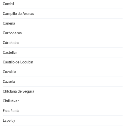
Cambil
Campillo de Arenas
Canena
Carboneros
Cárcheles
Castellar
Castillo de Locubín
Cazalilla
Cazorla
Chiclana de Segura
Chilluévar
Escañuela
Espeluy