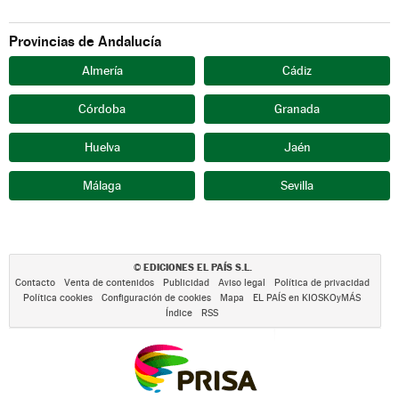
Provincias de Andalucía
Almería
Cádiz
Córdoba
Granada
Huelva
Jaén
Málaga
Sevilla
EDICIONES EL PAÍS S.L.
©
Contacto
Venta de contenidos
Publicidad
Aviso legal
Política de privacidad
Política cookies
Configuración de cookies
Mapa
EL PAÍS en KIOSKOyMÁS
Índice
RSS