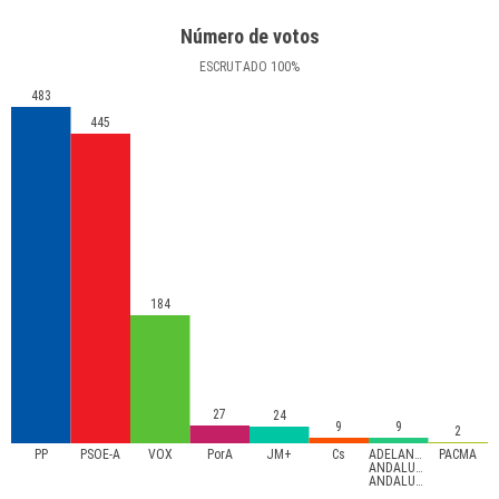
Número de votos
ESCRUTADO
100
%
483
445
184
27
24
9
9
2
PP
PSOE-A
VOX
PorA
JM+
Cs
ADELANTE
PACMA
ANDALUCÍA-
ANDALUCISTAS