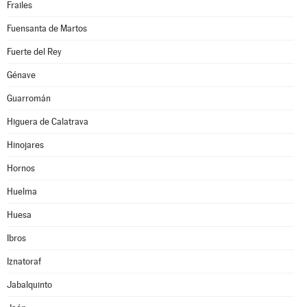
Frailes
Fuensanta de Martos
Fuerte del Rey
Génave
Guarromán
Higuera de Calatrava
Hinojares
Hornos
Huelma
Huesa
Ibros
Iznatoraf
Jabalquinto