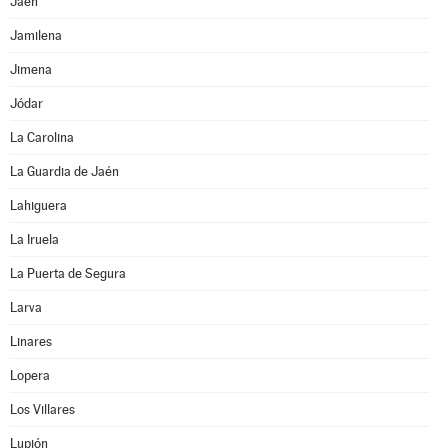
Jaén
Jamilena
Jimena
Jódar
La Carolina
La Guardia de Jaén
Lahiguera
La Iruela
La Puerta de Segura
Larva
Linares
Lopera
Los Villares
Lupión