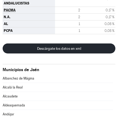
ANDALUCISTAS
PACMA
2
0,17 %
N.A.
2
0,17 %
AL
1
0,08 %
PCPA
1
0,08 %
Descárgate los datos en xml
Municipios de Jaén
Albanchez de Mágina
Alcalá la Real
Alcaudete
Aldeaquemada
Andújar