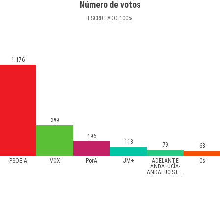
Número de votos
ESCRUTADO
100
%
1.176
399
196
118
79
68
PSOE-A
VOX
PorA
JM+
ADELANTE
Cs
ANDALUCÍA-
ANDALUCISTAS