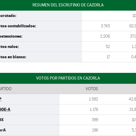
RESUMEN DEL ESCRUTINIO DE CAZORLA
scrutado:
1
tos contabilizados:
3.745
62,
bstenciones:
2.206
37,
tos nulos:
52
1,
tos en blanco:
17
0,
VOTOS POR PARTIDOS EN CAZORLA
ARTIDO
VOTOS
P
1.582
42,
SOE-A
1.176
31,
OX
399
10
orA
196
5,