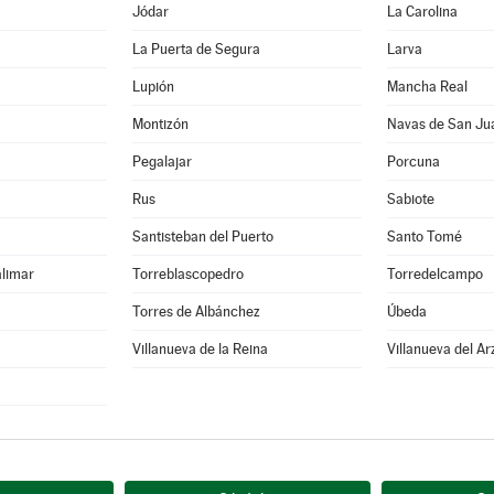
Jódar
La Carolina
La Puerta de Segura
Larva
Lupión
Mancha Real
Montizón
Navas de San Ju
Pegalajar
Porcuna
Rus
Sabiote
Santisteban del Puerto
Santo Tomé
alimar
Torreblascopedro
Torredelcampo
Torres de Albánchez
Úbeda
Villanueva de la Reina
Villanueva del A