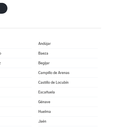
Andújar
o
Baeza
z
Begíjar
Campillo de Arenas
Castillo de Locubín
Escañuela
Génave
Huelma
Jaén