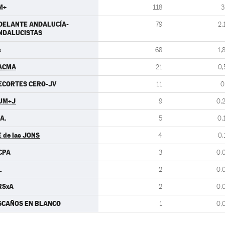
M+
118
3
DELANTE ANDALUCÍA-
79
2,
NDALUCISTAS
s
68
1,
ACMA
21
0,
ECORTES CERO-JV
11
0
UM+J
9
0,
A.
5
0,
E de las JONS
4
0,
CPA
3
0,
L
2
0,
RSxA
2
0,
SCAÑOS EN BLANCO
1
0,