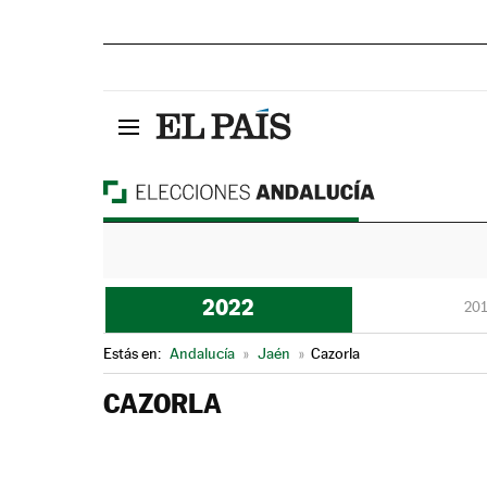
2022
201
Estás en:
Andalucía
»
Jaén
»
Cazorla
CAZORLA