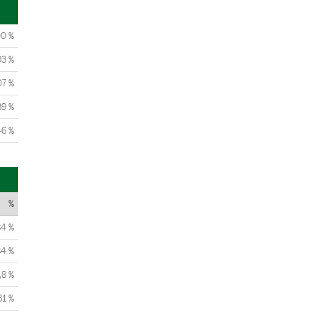
00 %
93 %
07 %
39 %
46 %
%
84 %
84 %
,8 %
31 %