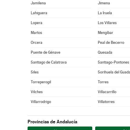
Jamilena
Jimena
Lahiguera
La Iruela
Lopera
Los Villares
Martos
Mengíbar
Orcera
Peal de Becerro
Puente de Génave
Quesada
Santiago de Calatrava
Santiago-Pontones
Siles
Sorihuela del Guad
Torreperogil
Torres
Vilches
Villacarrillo
Villarrodrigo
Villatorres
Provincias de Andalucía