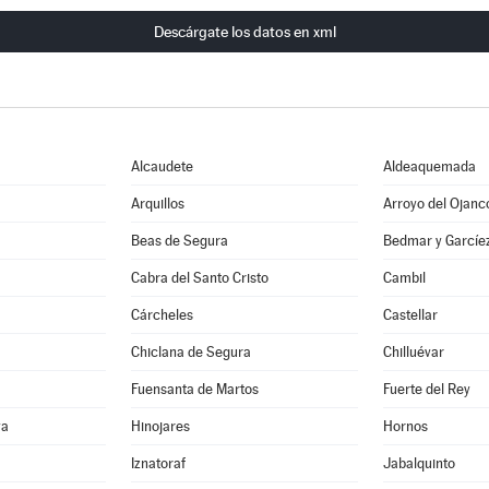
Descárgate los datos en xml
Alcaudete
Aldeaquemada
Arquillos
Arroyo del Ojanc
Beas de Segura
Bedmar y Garcíe
Cabra del Santo Cristo
Cambil
Cárcheles
Castellar
Chiclana de Segura
Chilluévar
Fuensanta de Martos
Fuerte del Rey
va
Hinojares
Hornos
Iznatoraf
Jabalquinto