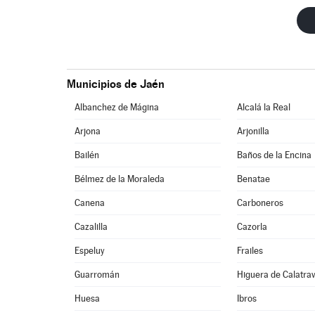
Municipios de Jaén
Albanchez de Mágina
Alcalá la Real
Arjona
Arjonilla
Bailén
Baños de la Encina
Bélmez de la Moraleda
Benatae
Canena
Carboneros
Cazalilla
Cazorla
Espeluy
Frailes
Guarromán
Higuera de Calatra
Huesa
Ibros