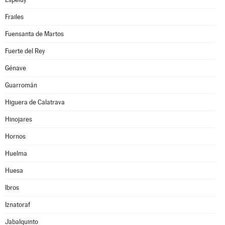
Frailes
Fuensanta de Martos
Fuerte del Rey
Génave
Guarromán
Higuera de Calatrava
Hinojares
Hornos
Huelma
Huesa
Ibros
Iznatoraf
Jabalquinto