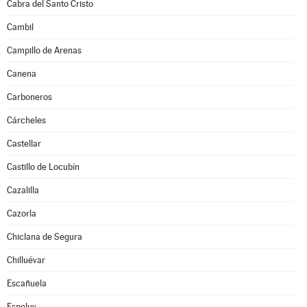
Cabra del Santo Cristo
Cambil
Campillo de Arenas
Canena
Carboneros
Cárcheles
Castellar
Castillo de Locubín
Cazalilla
Cazorla
Chiclana de Segura
Chilluévar
Escañuela
Espeluy