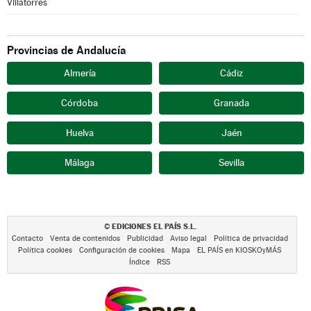
Villatorres
Provincias de Andalucía
Almería
Cádiz
Córdoba
Granada
Huelva
Jaén
Málaga
Sevilla
EDICIONES EL PAÍS S.L.
©
Contacto
Venta de contenidos
Publicidad
Aviso legal
Política de privacidad
Política cookies
Configuración de cookies
Mapa
EL PAÍS en KIOSKOyMÁS
Índice
RSS