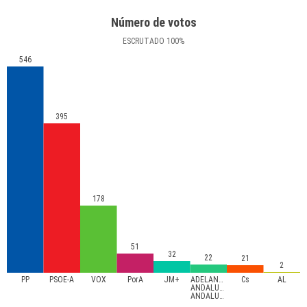
Número de votos
ESCRUTADO
100
%
546
395
178
51
32
22
21
2
PP
PSOE-A
VOX
PorA
JM+
ADELANTE
Cs
AL
ANDALUCÍA-
ANDALUCISTAS