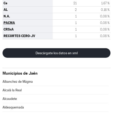
Cs
21
1,67 %
AL
2
0,16 %
N.A.
1
0,08 %
PACMA
1
0,08 %
CRSxA
1
0,08 %
RECORTES CERO-JV
1
0,08 %
Descárgate los datos en xml
Municipios de Jaén
Albanchez de Mágina
Alcalá la Real
Alcaudete
Aldeaquemada