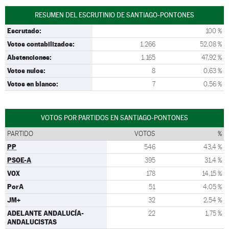
RESUMEN DEL ESCRUTINIO DE SANTIAGO-PONTONES
Escrutado:
100 %
Votos contabilizados:
1.266
52,08 %
Abstenciones:
1.165
47,92 %
Votos nulos:
8
0,63 %
Votos en blanco:
7
0,56 %
VOTOS POR PARTIDOS EN SANTIAGO-PONTONES
PARTIDO
VOTOS
%
PP
546
43,4 %
PSOE-A
395
31,4 %
VOX
178
14,15 %
PorA
51
4,05 %
JM+
32
2,54 %
ADELANTE ANDALUCÍA-
22
1,75 %
ANDALUCISTAS