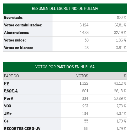
RESUMEN DEL ESCRUTINIO DE HUELMA
Escrutado:
100 %
Votos contabilizados:
3.124
67,81 %
Abstenciones:
1.483
32,19 %
Votos nulos:
58
1,86 %
Votos en blanco:
28
0,91 %
VOTOS POR PARTIDOS EN HUELMA
PARTIDO
VOTOS
%
PP
1.322
43,12 %
PSOE-A
801
26,13 %
PorA
334
10,89 %
VOX
237
7,73 %
JM+
134
4,37 %
Cs
55
1,79 %
RECORTES CERO-JV
55
1,79 %