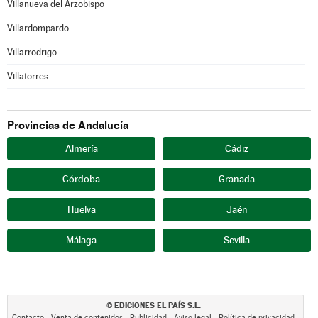
Villanueva del Arzobispo
Villardompardo
Villarrodrigo
Villatorres
Provincias de Andalucía
Almería
Cádiz
Córdoba
Granada
Huelva
Jaén
Málaga
Sevilla
EDICIONES EL PAÍS S.L.
©
Contacto
Venta de contenidos
Publicidad
Aviso legal
Política de privacidad