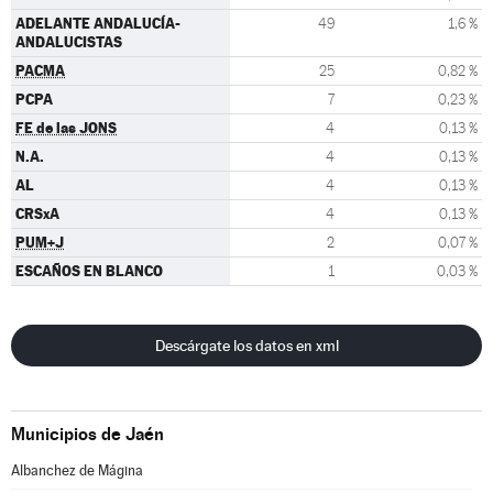
ADELANTE ANDALUCÍA-
49
1,6 %
ANDALUCISTAS
PACMA
25
0,82 %
PCPA
7
0,23 %
FE de las JONS
4
0,13 %
N.A.
4
0,13 %
AL
4
0,13 %
CRSxA
4
0,13 %
PUM+J
2
0,07 %
ESCAÑOS EN BLANCO
1
0,03 %
Descárgate los datos en xml
Municipios de Jaén
Albanchez de Mágina