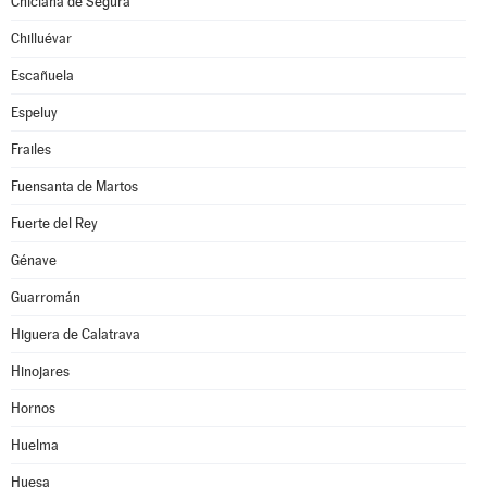
Chiclana de Segura
Chilluévar
Escañuela
Espeluy
Frailes
Fuensanta de Martos
Fuerte del Rey
Génave
Guarromán
Higuera de Calatrava
Hinojares
Hornos
Huelma
Huesa