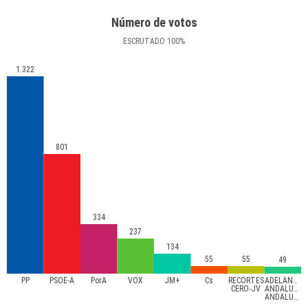
Número de votos
ESCRUTADO
100
%
1.322
801
334
237
134
55
55
49
PP
PSOE-A
PorA
VOX
JM+
Cs
RECORTES
ADELANTE
CERO-JV
ANDALUCÍA-
ANDALUCISTAS