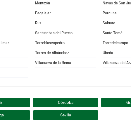
Montizón
Navas de San Ju
Pegalajar
Porcuna
Rus
Sabiote
Santisteban del Puerto
Santo Tomé
alimar
Torreblascopedro
Torredelcampo
Torres de Albánchez
Úbeda
Villanueva de la Reina
Villanueva del A
iz
Córdoba
Gr
ga
Sevilla