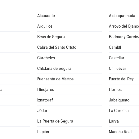
Alcaudete
Aldeaquemada
Arquillos
Arroyo del Ojanc
Beas de Segura
Bedmar y Garcíe
Cabra del Santo Cristo
Cambil
Cárcheles
Castellar
Chiclana de Segura
Chilluévar
Fuensanta de Martos
Fuerte del Rey
va
Hinojares
Hornos
Iznatoraf
Jabalquinto
Jódar
La Carolina
La Puerta de Segura
Larva
Lupión
Mancha Real