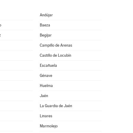
Andújar
o
Baeza
z
Begíjar
Campillo de Arenas
Castillo de Locubín
Escañuela
Génave
Huelma
Jaén
La Guardia de Jaén
Linares
Marmolejo