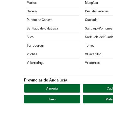
Martos
Mengíbar
Orcera
Peal de Becerro
Puente de Génave
Quesada
Santiago de Calatrava
Santiago-Pontones
Siles
Sorihuela del Guad
Torreperogil
Torres
Vilches
Villacarrillo
Villarrodrigo
Villatorres
Provincias de Andalucía
Almería
Cád
Jaén
Mála