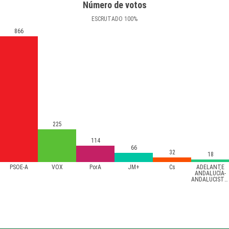
Número de votos
ESCRUTADO
100
%
866
225
114
66
32
18
PSOE-A
VOX
PorA
JM+
Cs
ADELANTE
ANDALUCÍA-
ANDALUCISTAS