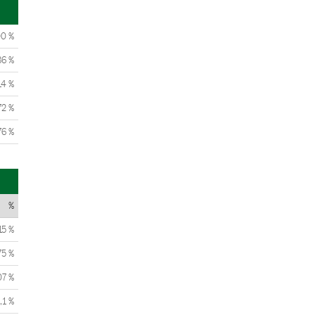
00 %
86 %
14 %
72 %
76 %
%
15 %
75 %
07 %
,1 %