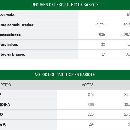
RESUMEN DEL ESCRUTINIO DE SABIOTE
scrutado:
1
tos contabilizados:
2.274
70,
bstenciones:
935
29,
tos nulos:
39
1,
tos en blanco:
17
0,
VOTOS POR PARTIDOS EN SABIOTE
ARTIDO
VOTOS
P
875
39,
SOE-A
866
38,
OX
225
10,
orA
114
5