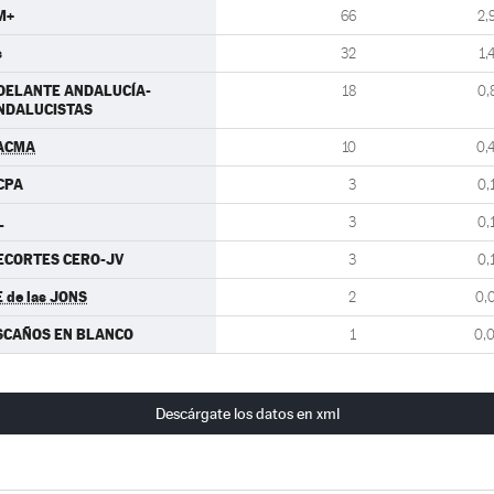
M+
66
2,
s
32
1,
DELANTE ANDALUCÍA-
18
0,
NDALUCISTAS
ACMA
10
0,
CPA
3
0,
L
3
0,
ECORTES CERO-JV
3
0,
E de las JONS
2
0,
SCAÑOS EN BLANCO
1
0,
Descárgate los datos en xml