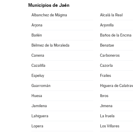
Municipios de Jaén
Albanchez de Mágina
Alcalá la Real
Arjona
Arjonilla
Bailén
Baños de la Encina
Bélmez de la Moraleda
Benatae
Canena
Carboneros
Cazalilla
Cazorla
Espeluy
Frailes
Guarromán
Higuera de Calatra
Huesa
Ibros
Jamilena
Jimena
Lahiguera
La Iruela
Lopera
Los Villares