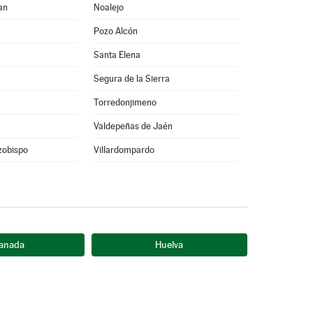
an
Noalejo
Pozo Alcón
Santa Elena
Segura de la Sierra
Torredonjimeno
Valdepeñas de Jaén
rzobispo
Villardompardo
anada
Huelva