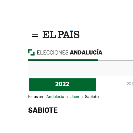
2022
201
Estás en:
Andalucía
»
Jaén
»
Sabiote
SABIOTE