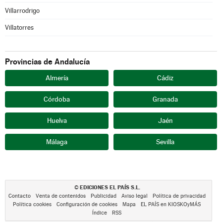
Villarrodrigo
Villatorres
Provincias de Andalucía
Almería
Cádiz
Córdoba
Granada
Huelva
Jaén
Málaga
Sevilla
EDICIONES EL PAÍS S.L.
©
Contacto
Venta de contenidos
Publicidad
Aviso legal
Política de privacidad
Política cookies
Configuración de cookies
Mapa
EL PAÍS en KIOSKOyMÁS
Índice
RSS