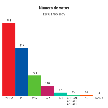
Número de votos
ESCRUTADO
100
%
791
519
223
110
37
15
14
4
PSOE-A
PP
VOX
PorA
JM+
ADELANTE
Cs
PACMA
ANDALUCÍA-
ANDALUCISTAS