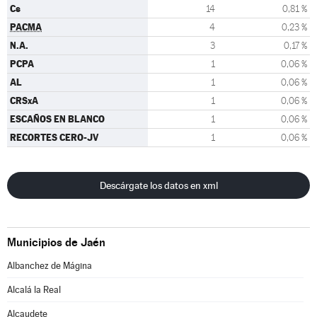
Cs
14
0,81 %
PACMA
4
0,23 %
N.A.
3
0,17 %
PCPA
1
0,06 %
AL
1
0,06 %
CRSxA
1
0,06 %
ESCAÑOS EN BLANCO
1
0,06 %
RECORTES CERO-JV
1
0,06 %
Descárgate los datos en xml
Municipios de Jaén
Albanchez de Mágina
Alcalá la Real
Alcaudete