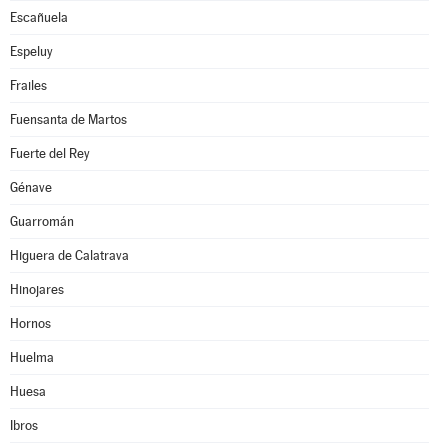
Escañuela
Espeluy
Frailes
Fuensanta de Martos
Fuerte del Rey
Génave
Guarromán
Higuera de Calatrava
Hinojares
Hornos
Huelma
Huesa
Ibros