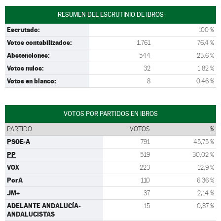
RESUMEN DEL ESCRUTINIO DE IBROS
Escrutado:
100 %
Votos contabilizados:
1.761
76,4 %
Abstenciones:
544
23,6 %
Votos nulos:
32
1,82 %
Votos en blanco:
8
0,46 %
VOTOS POR PARTIDOS EN IBROS
PARTIDO
VOTOS
%
PSOE-A
791
45,75 %
PP
519
30,02 %
VOX
223
12,9 %
PorA
110
6,36 %
JM+
37
2,14 %
ADELANTE ANDALUCÍA-
15
0,87 %
ANDALUCISTAS