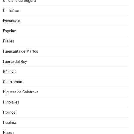
Chiclana de Segura
Chilluévar
Escañuela
Espeluy
Frailes
Fuensanta de Martos
Fuerte del Rey
Génave
Guarromán
Higuera de Calatrava
Hinojares
Hornos
Huelma
Huesa