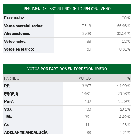
RESUMEN DEL ESCRUTINIO DE TORREDONJIMENO
Escrutado:
100 %
Votos contabilizados:
7.349
66,46 %
Abstenciones:
3.709
33,54 %
Votos nulos:
88
1,2 %
Votos en blanco:
59
0,81 %
VOTOS POR PARTIDOS EN TORREDONJIMENO
PARTIDO
VOTOS
%
PP
3.267
44,99 %
PSOE-A
1.464
20,16 %
PorA
1.132
15,59 %
VOX
733
10,1 %
JM+
321
4,42 %
Cs
111
1,53 %
ADELANTE ANDALUCÍA-
88
1,21 %