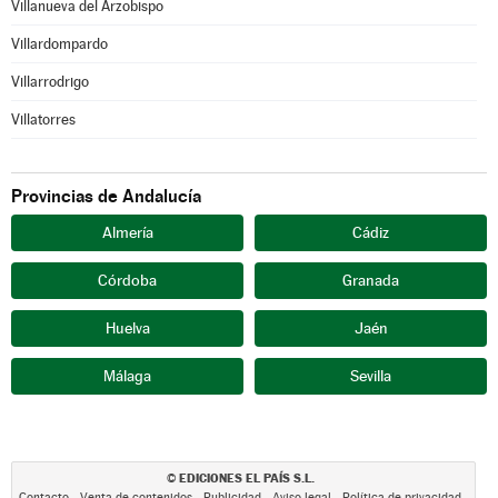
Villanueva del Arzobispo
Villardompardo
Villarrodrigo
Villatorres
Provincias de Andalucía
Almería
Cádiz
Córdoba
Granada
Huelva
Jaén
Málaga
Sevilla
EDICIONES EL PAÍS S.L.
©
Contacto
Venta de contenidos
Publicidad
Aviso legal
Política de privacidad