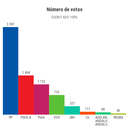
Número de votos
ESCRUTADO
100
%
3.267
1.464
1.132
733
321
111
88
45
PP
PSOE-A
PorA
VOX
JM+
Cs
ADELANTE
PACMA
ANDALUCÍA-
ANDALUCISTAS