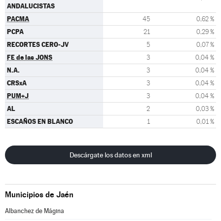
ANDALUCISTAS
PACMA
45
0,62 %
PCPA
21
0,29 %
RECORTES CERO-JV
5
0,07 %
FE de las JONS
3
0,04 %
N.A.
3
0,04 %
CRSxA
3
0,04 %
PUM+J
3
0,04 %
AL
2
0,03 %
ESCAÑOS EN BLANCO
1
0,01 %
Descárgate los datos en xml
Municipios de Jaén
Albanchez de Mágina