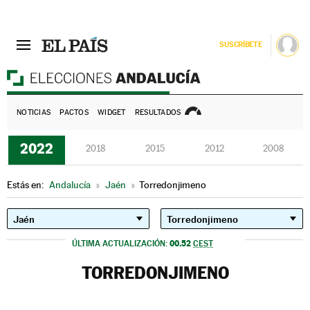
SUSCRÍBETE
E
NOTICIAS
PACTOS
WIDGET
RESULTADOS
2022
2018
2015
2012
2008
Estás en:
Andalucía
»
Jaén
»
Torredonjimeno
00.52
ÚLTIMA ACTUALIZACIÓN:
CEST
TORREDONJIMENO