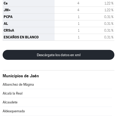
Cs
4
1,22 %
JM+
4
1,22 %
PCPA
1
0,31 %
AL
1
0,31 %
CRSxA
1
0,31 %
ESCAÑOS EN BLANCO
1
0,31 %
Descárgate los datos en xml
Municipios de Jaén
Albanchez de Mágina
Alcalá la Real
Alcaudete
Aldeaquemada