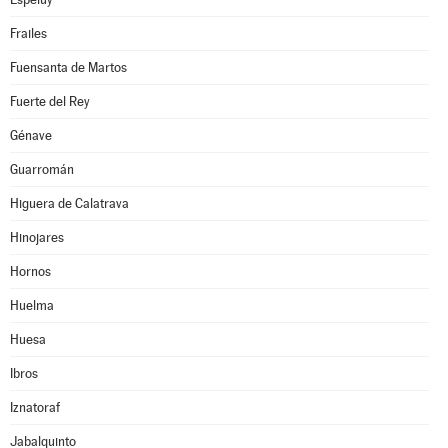
Frailes
Fuensanta de Martos
Fuerte del Rey
Génave
Guarromán
Higuera de Calatrava
Hinojares
Hornos
Huelma
Huesa
Ibros
Iznatoraf
Jabalquinto