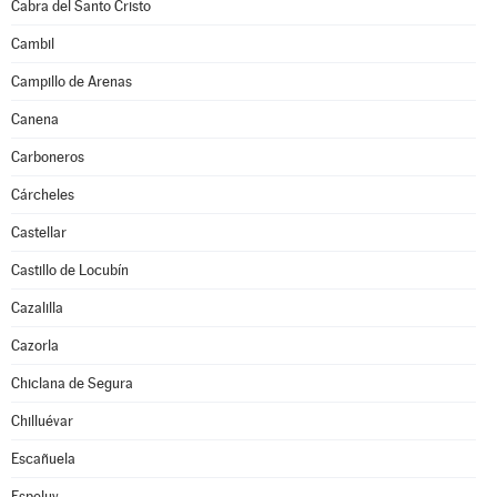
Cabra del Santo Cristo
Cambil
Campillo de Arenas
Canena
Carboneros
Cárcheles
Castellar
Castillo de Locubín
Cazalilla
Cazorla
Chiclana de Segura
Chilluévar
Escañuela
Espeluy