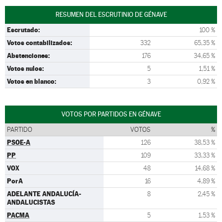
RESUMEN DEL ESCRUTINIO DE GÉNAVE
Escrutado:
100 %
Votos contabilizados:
332
65,35 %
Abstenciones:
176
34,65 %
Votos nulos:
5
1,51 %
Votos en blanco:
3
0,92 %
VOTOS POR PARTIDOS EN GÉNAVE
PARTIDO
VOTOS
%
PSOE-A
126
38,53 %
PP
109
33,33 %
VOX
48
14,68 %
PorA
16
4,89 %
ADELANTE ANDALUCÍA-
8
2,45 %
ANDALUCISTAS
PACMA
5
1,53 %