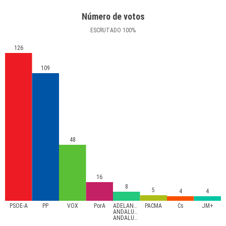
Número de votos
ESCRUTADO
100
%
126
109
48
16
8
5
4
4
PSOE-A
PP
VOX
PorA
ADELANTE
PACMA
Cs
JM+
ANDALUCÍA-
ANDALUCISTAS