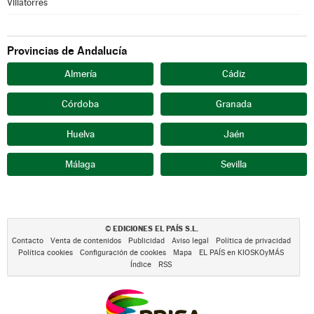
Villatorres
Provincias de Andalucía
Almería
Cádiz
Córdoba
Granada
Huelva
Jaén
Málaga
Sevilla
EDICIONES EL PAÍS S.L.
©
Contacto
Venta de contenidos
Publicidad
Aviso legal
Política de privacidad
Política cookies
Configuración de cookies
Mapa
EL PAÍS en KIOSKOyMÁS
Índice
RSS