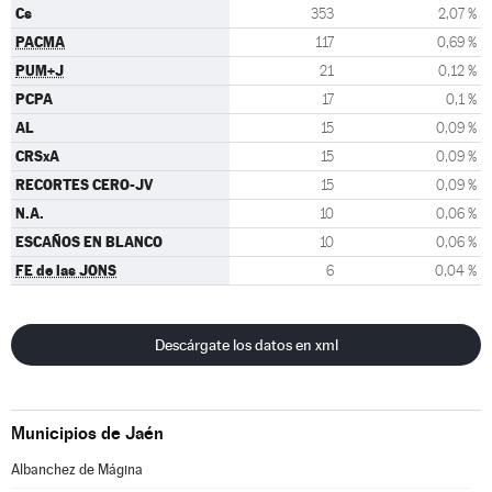
Cs
353
2,07 %
PACMA
117
0,69 %
PUM+J
21
0,12 %
PCPA
17
0,1 %
AL
15
0,09 %
CRSxA
15
0,09 %
RECORTES CERO-JV
15
0,09 %
N.A.
10
0,06 %
ESCAÑOS EN BLANCO
10
0,06 %
FE de las JONS
6
0,04 %
Descárgate los datos en xml
Municipios de Jaén
Albanchez de Mágina