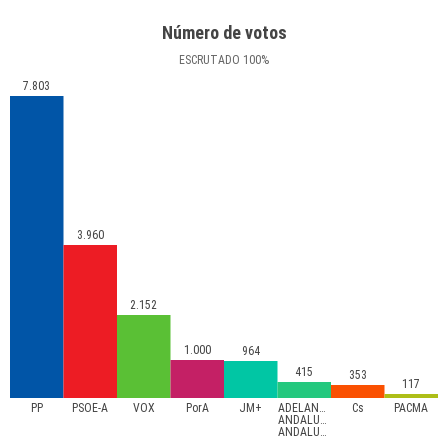
Número de votos
ESCRUTADO
100
%
7.803
3.960
2.152
1.000
964
415
353
117
PP
PSOE-A
VOX
PorA
JM+
ADELANTE
Cs
PACMA
ANDALUCÍA-
ANDALUCISTAS