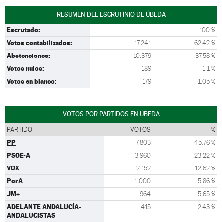
RESUMEN DEL ESCRUTINIO DE ÚBEDA
Escrutado:
100 %
Votos contabilizados:
17.241
62,42 %
Abstenciones:
10.379
37,58 %
Votos nulos:
189
1,1 %
Votos en blanco:
179
1,05 %
VOTOS POR PARTIDOS EN ÚBEDA
PARTIDO
VOTOS
%
PP
7.803
45,76 %
PSOE-A
3.960
23,22 %
VOX
2.152
12,62 %
PorA
1.000
5,86 %
JM+
964
5,65 %
ADELANTE ANDALUCÍA-
415
2,43 %
ANDALUCISTAS