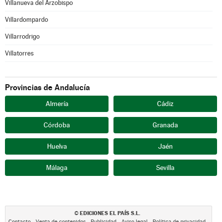
Villanueva del Arzobispo
Villardompardo
Villarrodrigo
Villatorres
Provincias de Andalucía
Almería
Cádiz
Córdoba
Granada
Huelva
Jaén
Málaga
Sevilla
EDICIONES EL PAÍS S.L.
©
Contacto
Venta de contenidos
Publicidad
Aviso legal
Política de privacidad