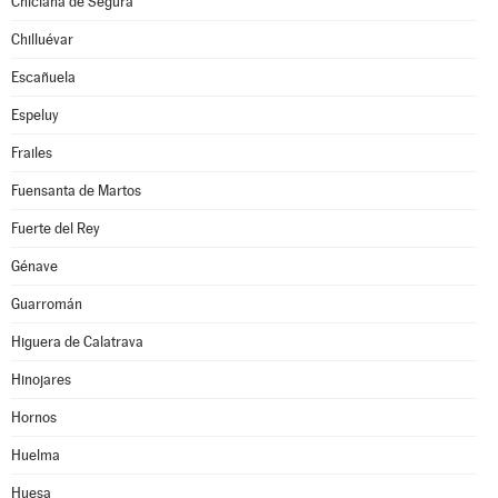
Chiclana de Segura
Chilluévar
Escañuela
Espeluy
Frailes
Fuensanta de Martos
Fuerte del Rey
Génave
Guarromán
Higuera de Calatrava
Hinojares
Hornos
Huelma
Huesa