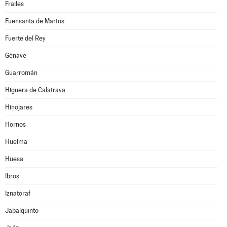
Frailes
Fuensanta de Martos
Fuerte del Rey
Génave
Guarromán
Higuera de Calatrava
Hinojares
Hornos
Huelma
Huesa
Ibros
Iznatoraf
Jabalquinto