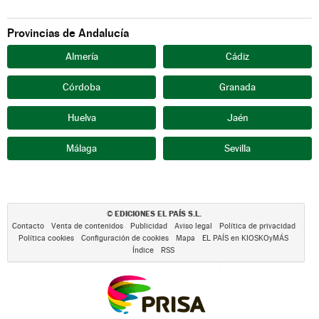
Provincias de Andalucía
Almería
Cádiz
Córdoba
Granada
Huelva
Jaén
Málaga
Sevilla
EDICIONES EL PAÍS S.L.
©
Contacto
Venta de contenidos
Publicidad
Aviso legal
Política de privacidad
Política cookies
Configuración de cookies
Mapa
EL PAÍS en KIOSKOyMÁS
Índice
RSS