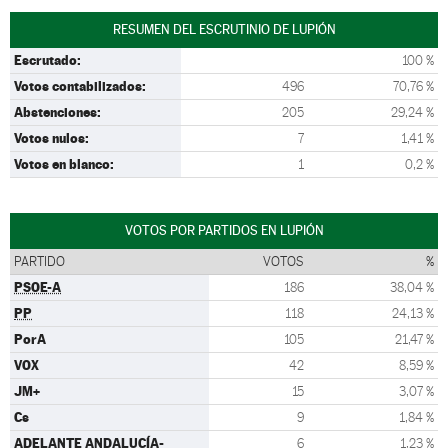
RESUMEN DEL ESCRUTINIO DE LUPIÓN
Escrutado:
100 %
Votos contabilizados:
496
70,76 %
Abstenciones:
205
29,24 %
Votos nulos:
7
1,41 %
Votos en blanco:
1
0,2 %
VOTOS POR PARTIDOS EN LUPIÓN
PARTIDO
VOTOS
%
PSOE-A
186
38,04 %
PP
118
24,13 %
PorA
105
21,47 %
VOX
42
8,59 %
JM+
15
3,07 %
Cs
9
1,84 %
ADELANTE ANDALUCÍA-
6
1,23 %