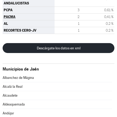
ANDALUCISTAS
PCPA
3
0,61 %
PACMA
2
0,41 %
AL
1
0,2 %
RECORTES CERO-JV
1
0,2 %
Descárgate los datos en xml
Municipios de Jaén
Albanchez de Mágina
Alcalá la Real
Alcaudete
Aldeaquemada
Andújar