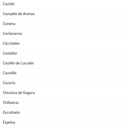
Cambil
Campillo de Arenas
Canena
Carboneros
Cárcheles
Castellar
Castillo de Locubín
Cazalilla
Cazorla
Chiclana de Segura
Chilluévar
Escañuela
Espeluy