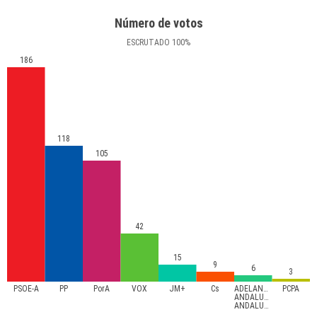
Número de votos
ESCRUTADO
100
%
186
118
105
42
15
9
6
3
PSOE-A
PP
PorA
VOX
JM+
Cs
ADELANTE
PCPA
ANDALUCÍA-
ANDALUCISTAS