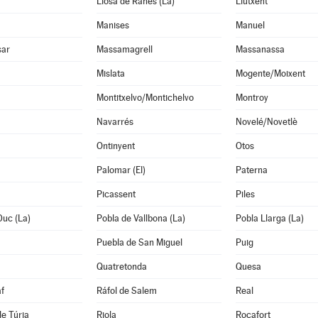
Llosa de Ranes (La)
Llutxent
Manises
Manuel
sar
Massamagrell
Massanassa
Mislata
Mogente/Moixent
Montitxelvo/Montichelvo
Montroy
Navarrés
Novelé/Novetlè
Ontinyent
Otos
Palomar (El)
Paterna
Picassent
Piles
Duc (La)
Pobla de Vallbona (La)
Pobla Llarga (La)
Puebla de San Miguel
Puig
Quatretonda
Quesa
f
Ráfol de Salem
Real
de Túria
Riola
Rocafort