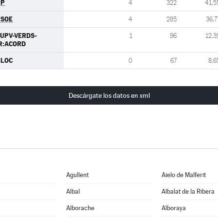
PP
4
322
41,5
PSOE
4
285
36,7
UPV-VERDS-
1
96
12,3
R:ACORD
BLOC
0
67
8,6
Descárgate los datos en xml
Agullent
Aielo de Malferit
Albal
Albalat de la Ribera
Alborache
Alboraya