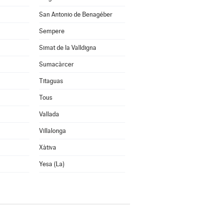
San Antonio de Benagéber
Sempere
Simat de la Valldigna
Sumacàrcer
Titaguas
Tous
Vallada
Villalonga
Xàtiva
Yesa (La)