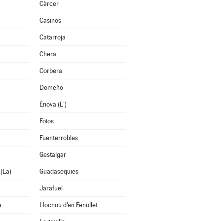
Càrcer
Casinos
Catarroja
Chera
Corbera
Domeño
Ènova (L')
Foios
Fuenterrobles
Gestalgar
 (La)
Guadasequies
Jarafuel
a
Llocnou d'en Fenollet