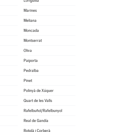
Loriguilla
Marines
Meliana
Moncada
Montserrat
Oliva
Paiporta
Pedralba
Pinet
Polinyà de Xúquer
Quart de les Valls
Rafelbuñol/Rafelbunyol
Real de Gandía
Rotglà i Corberà