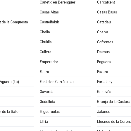
Canet d'en Berenguer
Carcaixent
Casas Altas
Casas Bajas
t de la Conquesta
Castielfabib
Catadau
Chella
Chelva
Chulilla
Cofrentes
Cullera
Daimús
Emperador
Enguera
Faura
Favara
Figuera (La)
Font d'en Carròs (La)
Fortaleny
Gavarda
Genovés
Godelleta
Granja de la Costera
 de la Safor
Higueruelas
Jalance
Llíria
Llocnou de la Coron