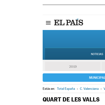
NOTICIAS
2019
MUNICIPA
Estás en:
Total España
»
C. Valenciana
»
V
QUART DE LES VALLS