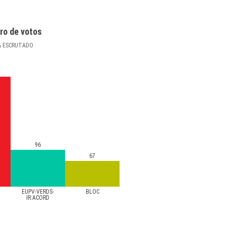
ro de votos
%
ESCRUTADO
96
67
EUPV-VERDS-
BLOC
IR:ACORD