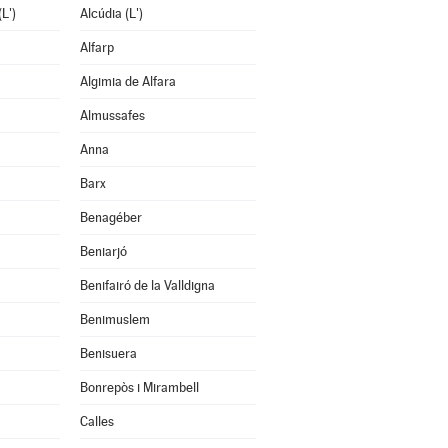
L')
Alcúdia (L')
Alfarp
Algimia de Alfara
Almussafes
Anna
Barx
Benagéber
Beniarjó
Benifairó de la Valldigna
Benimuslem
Benisuera
Bonrepòs i Mirambell
Calles