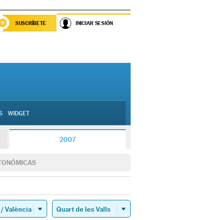
SUSCRÍBETE
INICIAR SESIÓN
S
WIDGET
2007
TONÓMICAS