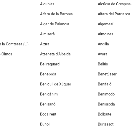
Alcublas
Alcúdia de Crespins (
Alfara de la Baronia
Alfara del Patriarca
Algar de Palancia
Algemesí
Almiserà
Almoines
e la Comtessa (L')
Alzira
Andilla
s Olmos
Atzeneta d'Albaida
Ayora
Bellreguard
Bellús
Beneixida
Benetússer
Benicull de Xúquer
Benifaió
Benigánim
Benimodo
à
Benisanó
Benissoda
Bocairent
Bolbaite
Buñol
Burjassot