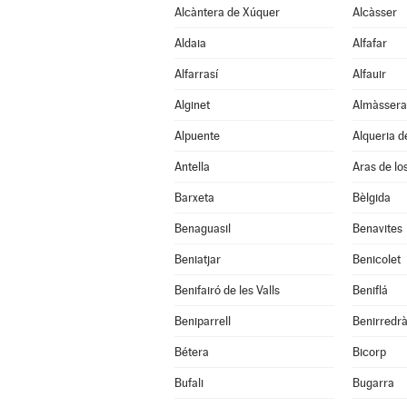
Alcàntera de Xúquer
Alcàsser
Aldaia
Alfafar
Alfarrasí
Alfauir
Alginet
Almàssera
Alpuente
Alqueria d
Antella
Aras de lo
Barxeta
Bèlgida
Benaguasil
Benavites
Beniatjar
Benicolet
Benifairó de les Valls
Beniflá
Beniparrell
Benirredr
Bétera
Bicorp
Bufali
Bugarra