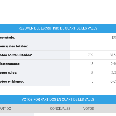
RESUMEN DEL ESCRUTINIO DE QUART DE LES VALLS
scrutado:
10
oncejales totales:
otos contabilizados:
792
87,5
bstenciones:
113
12,4
otos nulos:
17
2,1
otos en blanco:
5
0,6
VOTOS POR PARTIDOS EN QUART DE LES VALLS
ARTIDO
CONCEJALES
VOTOS