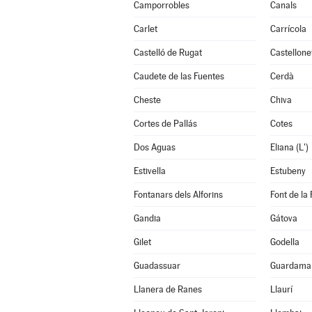
Camporrobles
Canals
Carlet
Carrícola
Castelló de Rugat
Castellone
Caudete de las Fuentes
Cerdà
Cheste
Chiva
Cortes de Pallás
Cotes
Dos Aguas
Eliana (L')
Estivella
Estubeny
Fontanars dels Alforins
Font de la 
Gandia
Gátova
Gilet
Godella
Guadassuar
Guardamar
Llanera de Ranes
Llaurí