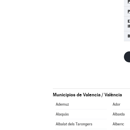
E
I
Municipios de Valencia / València
Ademuz
Ador
Alaquàs
Albaida
Albalat dels Tarongers
Alberic