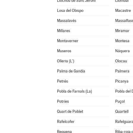
Llocnou de Sant Jeroni
Llombai
Losa del Obispo
Macastre
Massalavés
Massalfas
Millares
Miramar
Montaverner
Montesa
Museros
Náquera
Olleria (L')
Olocau
Palma de Gandía
Palmera
Petrés
Picanya
Pobla de Farnals (La)
Pobla del 
Potríes
Puçol
Quart de Poblet
Quartell
Rafelcofer
Rafelguara
Requena
Riba-roja 