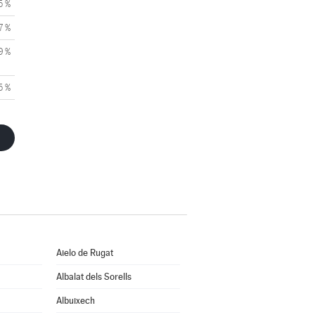
5 %
7 %
9 %
5 %
Aielo de Rugat
Albalat dels Sorells
Albuixech