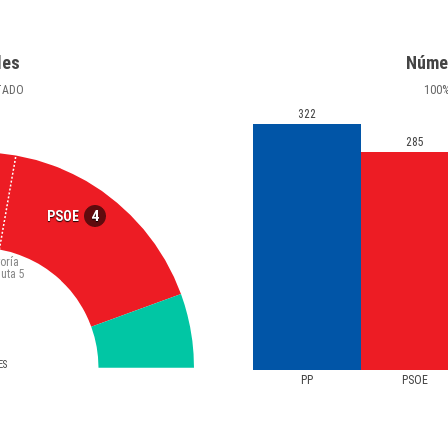
les
Núme
TADO
100
322
285
4
PSOE
oría
luta
5
ES
PP
PSOE