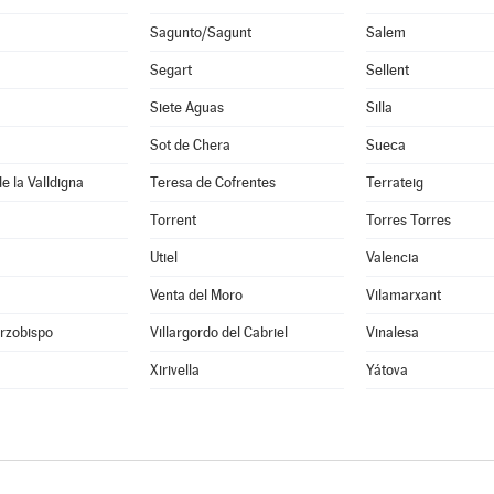
Sagunto/Sagunt
Salem
Segart
Sellent
Siete Aguas
Silla
Sot de Chera
Sueca
e la Valldigna
Teresa de Cofrentes
Terrateig
Torrent
Torres Torres
Utiel
Valencia
Venta del Moro
Vilamarxant
Arzobispo
Villargordo del Cabriel
Vinalesa
Xirivella
Yátova