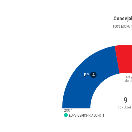
Conceja
100
%
ESCRU
4
PP
May
abso
9
CONCEJAL
2007
EUPV-VERDS-IR:ACORD
1