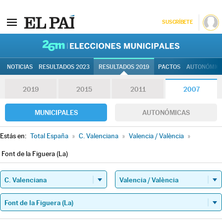
SUSCRÍBETE
26M | Elec
NOTICIAS
RESULTADOS 2023
RESULTADOS 2019
PACTOS
AUTONÓMIC
2019
2015
2011
2007
MUNICIPALES
AUTONÓMICAS
Estás en:
Total España
»
C. Valenciana
»
Valencia / València
»
Font de la Figuera (La)