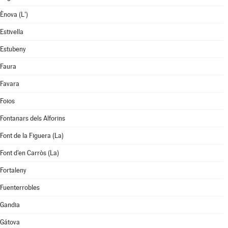
Ènova (L')
Estivella
Estubeny
Faura
Favara
Foios
Fontanars dels Alforins
Font de la Figuera (La)
Font d'en Carròs (La)
Fortaleny
Fuenterrobles
Gandia
Gátova