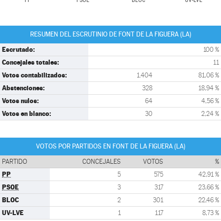
PP
PSOE
BLOC
UV-LVE
RESUMEN DEL ESCRUTINIO DE FONT DE LA FIGUERA (LA)
Escrutado:
100 %
Concejales totales:
11
Votos contabilizados:
1.404
81,06 %
Abstenciones:
328
18,94 %
Votos nulos:
64
4,56 %
Votos en blanco:
30
2,24 %
VOTOS POR PARTIDOS EN FONT DE LA FIGUERA (LA)
PARTIDO
CONCEJALES
VOTOS
%
PP
5
575
42,91 %
PSOE
3
317
23,66 %
BLOC
2
301
22,46 %
UV-LVE
1
117
8,73 %