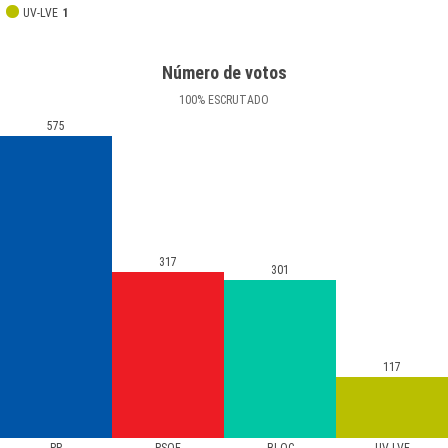
UV-LVE
1
Número de votos
100
%
ESCRUTADO
575
317
301
117