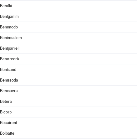
Beniflá
Benigánim
Benimodo
Benimuslem
Beniparrell
Benirredrà
Benisanó
Benissoda
Benisuera
Bétera
Bicorp
Bocairent
Bolbaite