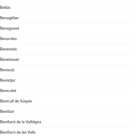
Bellús
Benagéber
Benaguasil
Benavites
Beneixida
Benetússer
Beniarjó
Beniatjar
Benicolet
Benicull de Xúquer
Benifaió
Benifairó de la Valldigna
Benifairó de les Valls