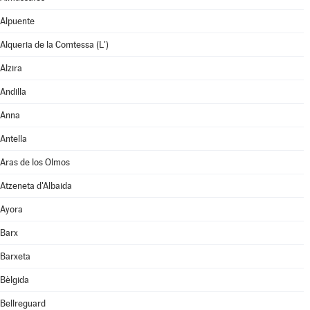
Alpuente
Alqueria de la Comtessa (L')
Alzira
Andilla
Anna
Antella
Aras de los Olmos
Atzeneta d'Albaida
Ayora
Barx
Barxeta
Bèlgida
Bellreguard