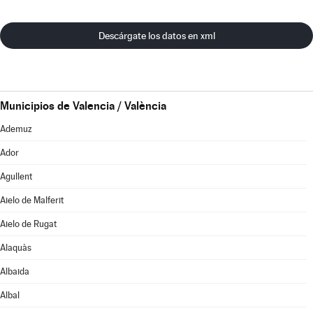
Descárgate los datos en xml
Municipios de Valencia / València
Ademuz
Ador
Agullent
Aielo de Malferit
Aielo de Rugat
Alaquàs
Albaida
Albal