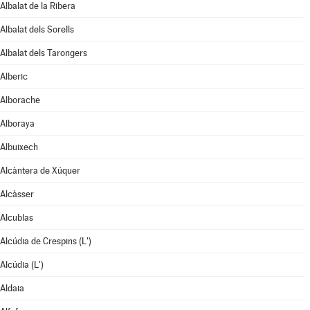
Albalat de la Ribera
Albalat dels Sorells
Albalat dels Tarongers
Alberic
Alborache
Alboraya
Albuixech
Alcàntera de Xúquer
Alcàsser
Alcublas
Alcúdia de Crespins (L')
Alcúdia (L')
Aldaia