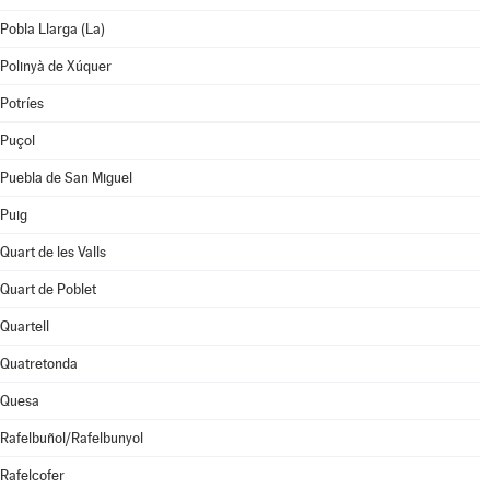
Pobla Llarga (La)
Polinyà de Xúquer
Potríes
Puçol
Puebla de San Miguel
Puig
Quart de les Valls
Quart de Poblet
Quartell
Quatretonda
Quesa
Rafelbuñol/Rafelbunyol
Rafelcofer