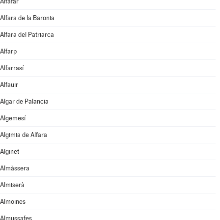
Alfafar
Alfara de la Baronia
Alfara del Patriarca
Alfarp
Alfarrasí
Alfauir
Algar de Palancia
Algemesí
Algimia de Alfara
Alginet
Almàssera
Almiserà
Almoines
Almussafes