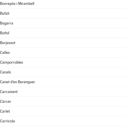
Bonrepòs i Mirambell
Bufali
Bugarra
Buñol
Burjassot
Calles
Camporrobles
Canals
Canet d'en Berenguer
Carcaixent
Càrcer
Carlet
Carrícola