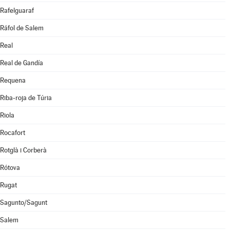
Rafelguaraf
Ráfol de Salem
Real
Real de Gandía
Requena
Riba-roja de Túria
Riola
Rocafort
Rotglà i Corberà
Rótova
Rugat
Sagunto/Sagunt
Salem