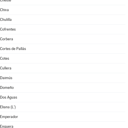
Cheste
Chiva
Chulilla
Cofrentes
Corbera
Cortes de Pallás
Cotes
Cullera
Daimús
Domeño
Dos Aguas
Eliana (L')
Emperador
Enguera