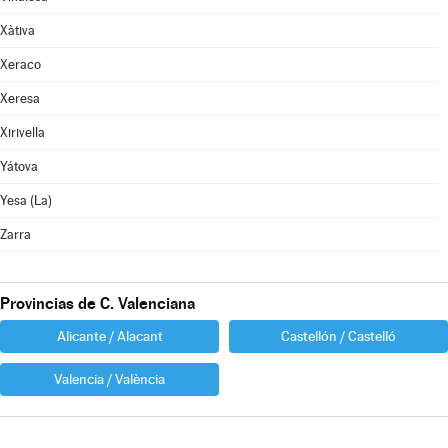
Xàtiva
Xeraco
Xeresa
Xirivella
Yátova
Yesa (La)
Zarra
Provincias de C. Valenciana
Alicante / Alacant
Castellón / Castelló
Valencia / València