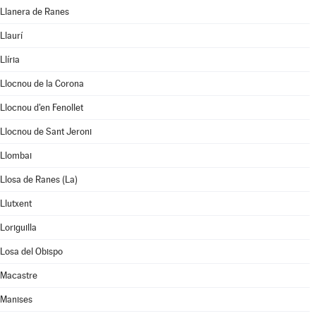
Llanera de Ranes
Llaurí
Llíria
Llocnou de la Corona
Llocnou d'en Fenollet
Llocnou de Sant Jeroni
Llombai
Llosa de Ranes (La)
Llutxent
Loriguilla
Losa del Obispo
Macastre
Manises