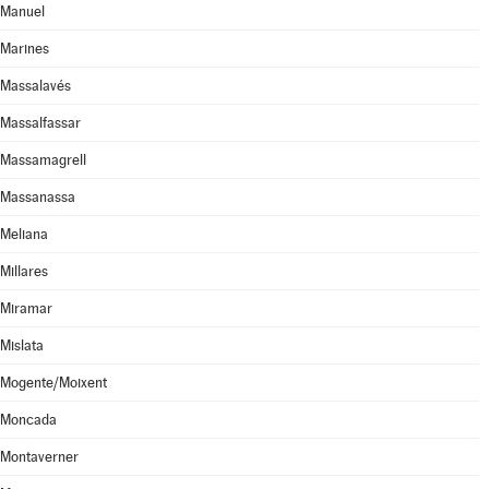
Manuel
Marines
Massalavés
Massalfassar
Massamagrell
Massanassa
Meliana
Millares
Miramar
Mislata
Mogente/Moixent
Moncada
Montaverner