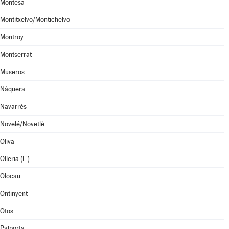
Montesa
Montitxelvo/Montichelvo
Montroy
Montserrat
Museros
Náquera
Navarrés
Novelé/Novetlè
Oliva
Olleria (L')
Olocau
Ontinyent
Otos
Paiporta