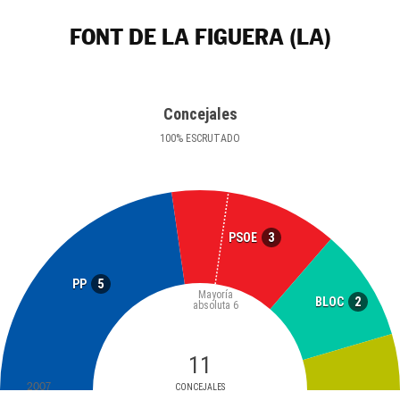
FONT DE LA FIGUERA (LA)
Concejales
100
%
ESCRUTADO
3
PSOE
5
PP
Mayoría
2
BLOC
absoluta
6
11
2007
CONCEJALES