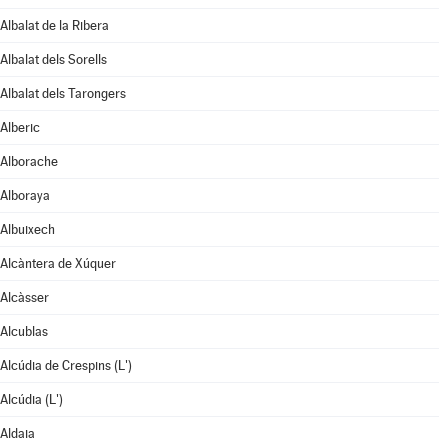
Albalat de la Ribera
Albalat dels Sorells
Albalat dels Tarongers
Alberic
Alborache
Alboraya
Albuixech
Alcàntera de Xúquer
Alcàsser
Alcublas
Alcúdia de Crespins (L')
Alcúdia (L')
Aldaia