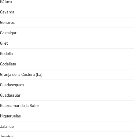
Gátova
Gavarda
Genovés
Gestalgar
Gilet
Godella
Godelleta
Granja de la Costera (La)
Guadasequies
Guadassuar
Guardamar de la Safor
Higueruelas
Jalance
Jarafuel