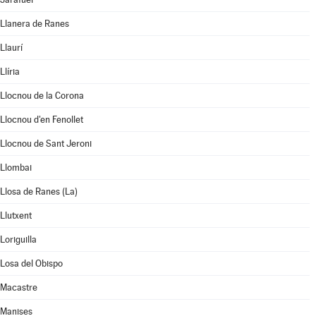
Llanera de Ranes
Llaurí
Llíria
Llocnou de la Corona
Llocnou d'en Fenollet
Llocnou de Sant Jeroni
Llombai
Llosa de Ranes (La)
Llutxent
Loriguilla
Losa del Obispo
Macastre
Manises