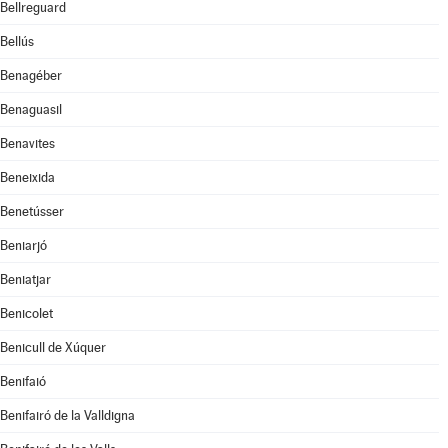
Bellreguard
Bellús
Benagéber
Benaguasil
Benavites
Beneixida
Benetússer
Beniarjó
Beniatjar
Benicolet
Benicull de Xúquer
Benifaió
Benifairó de la Valldigna