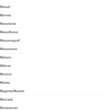
Manuel
Marines
Massalavés
Massalfassar
Massamagrell
Massanassa
Meliana
Millares
Miramar
Mislata
Mogente/Moixent
Moncada
Montaverner