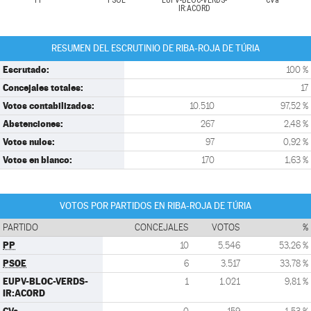
PP
PSOE
EUPV-BLOC-VERDS-
CVa
IR:ACORD
RESUMEN DEL ESCRUTINIO DE RIBA-ROJA DE TÚRIA
Escrutado:
100 %
Concejales totales:
17
Votos contabilizados:
10.510
97,52 %
Abstenciones:
267
2,48 %
Votos nulos:
97
0,92 %
Votos en blanco:
170
1,63 %
VOTOS POR PARTIDOS EN RIBA-ROJA DE TÚRIA
PARTIDO
CONCEJALES
VOTOS
%
PP
10
5.546
53,26 %
PSOE
6
3.517
33,78 %
EUPV-BLOC-VERDS-
1
1.021
9,81 %
IR:ACORD