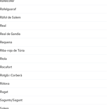
Rafelcofer
Rafelguaraf
Ráfol de Salem
Real
Real de Gandía
Requena
Riba-roja de Túria
Riola
Rocafort
Rotglà i Corberà
Rótova
Rugat
Sagunto/Sagunt
Salem