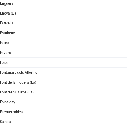
Enguera
Ènova (L')
Estivella
Estubeny
Faura
Favara
Foios
Fontanars dels Alforins
Font de la Figuera (La)
Font d'en Carròs (La)
Fortaleny
Fuenterrobles
Gandia