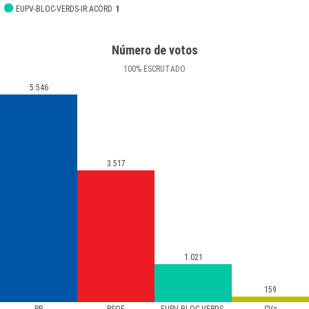
EUPV-BLOC-VERDS-IR:ACORD
1
Número de votos
100
%
ESCRUTADO
5.546
3.517
1.021
159