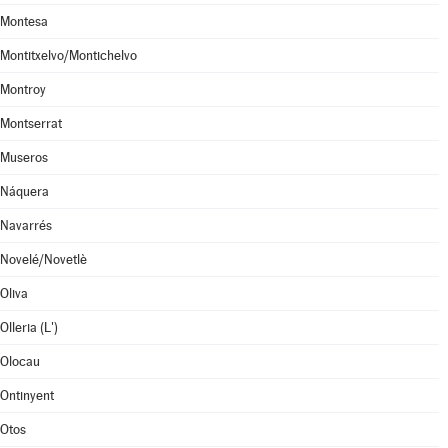
Montesa
Montitxelvo/Montichelvo
Montroy
Montserrat
Museros
Náquera
Navarrés
Novelé/Novetlè
Oliva
Olleria (L')
Olocau
Ontinyent
Otos