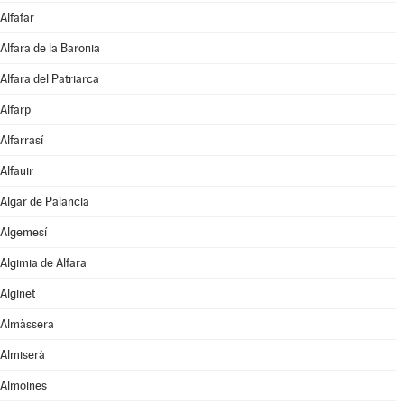
Alfafar
Alfara de la Baronia
Alfara del Patriarca
Alfarp
Alfarrasí
Alfauir
Algar de Palancia
Algemesí
Algimia de Alfara
Alginet
Almàssera
Almiserà
Almoines