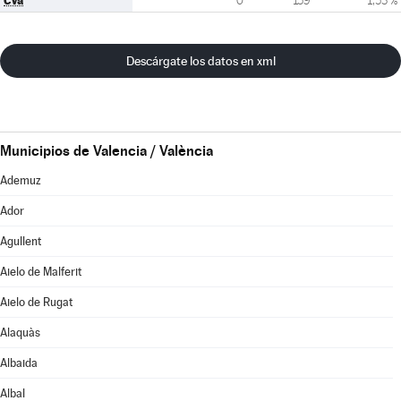
CVa
0
159
1,53 %
Descárgate los datos en xml
Municipios de Valencia / València
Ademuz
Ador
Agullent
Aielo de Malferit
Aielo de Rugat
Alaquàs
Albaida
Albal