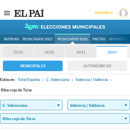
SUSCRÍBETE
26M | Elec
NOTICIAS
RESULTADOS 2023
RESULTADOS 2019
PACTOS
AUTONÓMIC
2019
2015
2011
2007
MUNICIPALES
AUTONÓMICAS
Estás en:
Total España
»
C. Valenciana
»
Valencia / València
»
Riba-roja de Túria