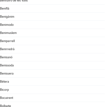
Benifairó de les Valls
Beniflá
Benigánim
Benimodo
Benimuslem
Beniparrell
Benirredrà
Benisanó
Benissoda
Benisuera
Bétera
Bicorp
Bocairent
Bolbaite