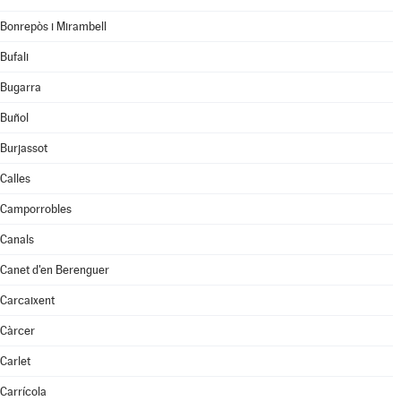
Bonrepòs i Mirambell
Bufali
Bugarra
Buñol
Burjassot
Calles
Camporrobles
Canals
Canet d'en Berenguer
Carcaixent
Càrcer
Carlet
Carrícola