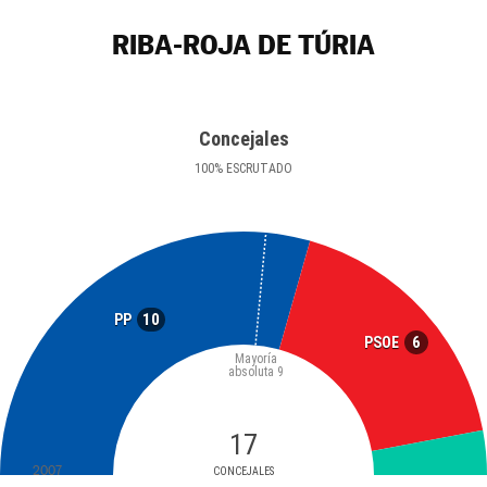
RIBA-ROJA DE TÚRIA
Concejales
100
%
ESCRUTADO
10
PP
6
PSOE
Mayoría
absoluta
9
17
2007
CONCEJALES