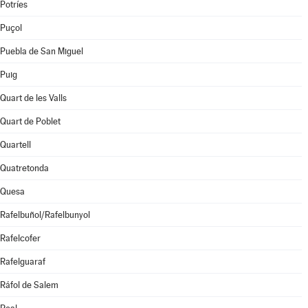
Potríes
Puçol
Puebla de San Miguel
Puig
Quart de les Valls
Quart de Poblet
Quartell
Quatretonda
Quesa
Rafelbuñol/Rafelbunyol
Rafelcofer
Rafelguaraf
Ráfol de Salem