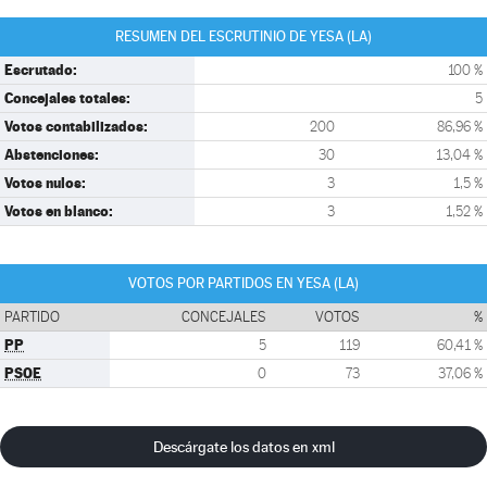
RESUMEN DEL ESCRUTINIO DE YESA (LA)
Escrutado:
100 %
Concejales totales:
5
Votos contabilizados:
200
86,96 %
Abstenciones:
30
13,04 %
Votos nulos:
3
1,5 %
Votos en blanco:
3
1,52 %
VOTOS POR PARTIDOS EN YESA (LA)
PARTIDO
CONCEJALES
VOTOS
%
PP
5
119
60,41 %
PSOE
0
73
37,06 %
Descárgate los datos en xml