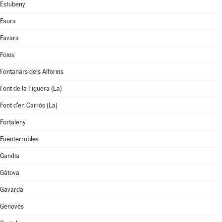
Estubeny
Faura
Favara
Foios
Fontanars dels Alforins
Font de la Figuera (La)
Font d'en Carròs (La)
Fortaleny
Fuenterrobles
Gandia
Gátova
Gavarda
Genovés