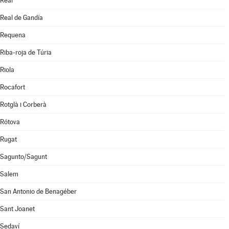
Real
Real de Gandía
Requena
Riba-roja de Túria
Riola
Rocafort
Rotglà i Corberà
Rótova
Rugat
Sagunto/Sagunt
Salem
San Antonio de Benagéber
Sant Joanet
Sedaví