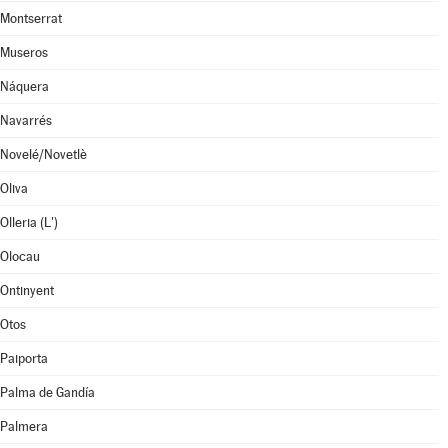
Montserrat
Museros
Náquera
Navarrés
Novelé/Novetlè
Oliva
Olleria (L')
Olocau
Ontinyent
Otos
Paiporta
Palma de Gandía
Palmera