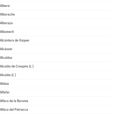
Alberic
Alborache
Alboraya
Albuixech
Alcàntera de Xúquer
Alcàsser
Alcublas
Alcúdia de Crespins (L')
Alcúdia (L')
Aldaia
Alfafar
Alfara de la Baronia
Alfara del Patriarca