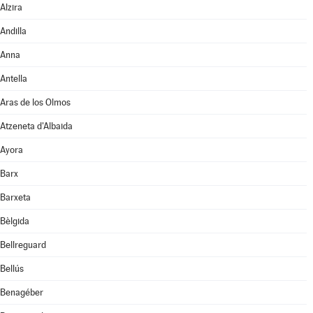
Alzira
Andilla
Anna
Antella
Aras de los Olmos
Atzeneta d'Albaida
Ayora
Barx
Barxeta
Bèlgida
Bellreguard
Bellús
Benagéber