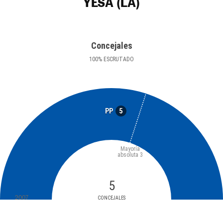
YESA (LA)
Concejales
100
%
ESCRUTADO
5
PP
Mayoría
absoluta
3
5
2007
CONCEJALES