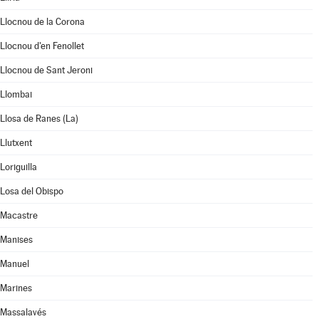
Llocnou de la Corona
Llocnou d'en Fenollet
Llocnou de Sant Jeroni
Llombai
Llosa de Ranes (La)
Llutxent
Loriguilla
Losa del Obispo
Macastre
Manises
Manuel
Marines
Massalavés