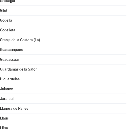
Gestalgar
Gilet
Godella
Godelleta
Granja de la Costera (La)
Guadasequies
Guadassuar
Guardamar de la Safor
Higueruelas
Jalance
Jarafuel
Llanera de Ranes
Llaurí
Llíria