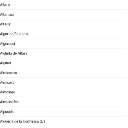
Alfarp
Alfarrasí
Alfauir
Algar de Palancia
Algemesí
Algimia de Alfara
Alginet
Almàssera
Almiserà
Almoines
Almussafes
Alpuente
Alqueria de la Comtessa (L')