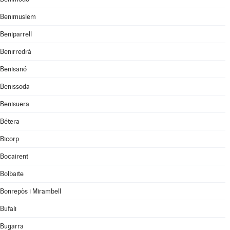
Benimuslem
Beniparrell
Benirredrà
Benisanó
Benissoda
Benisuera
Bétera
Bicorp
Bocairent
Bolbaite
Bonrepòs i Mirambell
Bufali
Bugarra