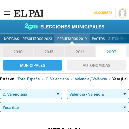
SUSCRÍBETE
26M | Elec
NOTICIAS
RESULTADOS 2023
RESULTADOS 2019
PACTOS
AUTONÓMIC
2019
2015
2011
2007
MUNICIPALES
AUTONÓMICAS
Estás en:
Total España
»
C. Valenciana
»
Valencia / València
»
Yesa (La)