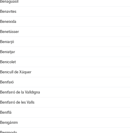
Benaguasil
Benavites
Beneixida
Benetússer
Beniarjó
Beniatjar
Benicolet
Benicull de Xúquer
Benifaió
Benifairó de la Valldigna
Benifairó de les Valls
Beniflá
Benigánim
Benimodo