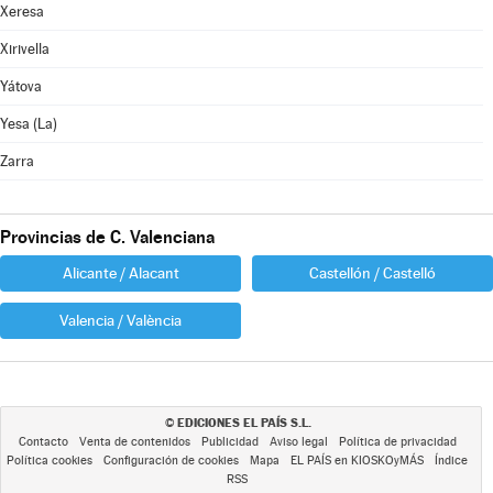
Xeresa
Xirivella
Yátova
Yesa (La)
Zarra
Provincias de C. Valenciana
Alicante / Alacant
Castellón / Castelló
Valencia / València
EDICIONES EL PAÍS S.L.
©
Contacto
Venta de contenidos
Publicidad
Aviso legal
Política de privacidad
Política cookies
Configuración de cookies
Mapa
EL PAÍS en KIOSKOyMÁS
Índice
RSS