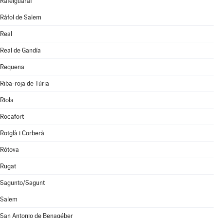
Rafelguaraf
Ráfol de Salem
Real
Real de Gandía
Requena
Riba-roja de Túria
Riola
Rocafort
Rotglà i Corberà
Rótova
Rugat
Sagunto/Sagunt
Salem
San Antonio de Benagéber