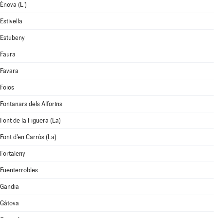
Ènova (L')
Estivella
Estubeny
Faura
Favara
Foios
Fontanars dels Alforins
Font de la Figuera (La)
Font d'en Carròs (La)
Fortaleny
Fuenterrobles
Gandia
Gátova