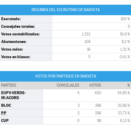
RESUMEN DEL ESCRUTINIO DE BARXETA
Escrutado:
100 %
Concejales totales:
9
Votos contabilizados:
1.221
91,8 %
Abstenciones:
109
8,2 %
Votos nulos:
16
1,31 %
Votos en blanco:
5
0,41 %
VOTOS POR PARTIDOS EN BARXETA
PARTIDO
CONCEJALES
VOTOS
%
EUPV-VERDS-
4
420
34,85 %
IR:ACORD
BLOC
3
396
32,86 %
PP
2
286
23,73 %
CUP
0
98
8,13 %