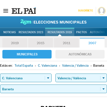
SUSCRÍBETE
26M | Elec
NOTICIAS
RESULTADOS 2023
RESULTADOS 2019
PACTOS
AUTONÓMIC
2019
2015
2011
2007
MUNICIPALES
AUTONÓMICAS
Estás en:
Total España
»
C. Valenciana
»
Valencia / València
»
Barxeta