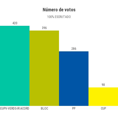
Número de votos
100
%
ESCRUTADO
420
396
286
98
EUPV-VERDS-IR:ACORD
BLOC
PP
CUP