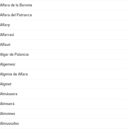
Alfara de la Baronia
Alfara del Patriarca
Alfarp
Alfarrasí
Alfauir
Algar de Palancia
Algemesí
Algimia de Alfara
Alginet
Almàssera
Almiserà
Almoines
Almussafes