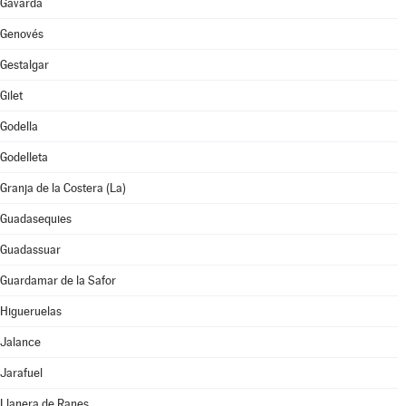
Gavarda
Genovés
Gestalgar
Gilet
Godella
Godelleta
Granja de la Costera (La)
Guadasequies
Guadassuar
Guardamar de la Safor
Higueruelas
Jalance
Jarafuel
Llanera de Ranes