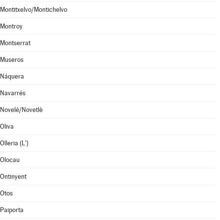
Montitxelvo/Montichelvo
Montroy
Montserrat
Museros
Náquera
Navarrés
Novelé/Novetlè
Oliva
Olleria (L')
Olocau
Ontinyent
Otos
Paiporta