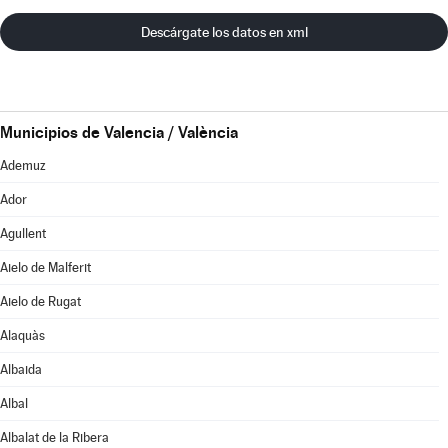
Descárgate los datos en xml
Municipios de Valencia / València
Ademuz
Ador
Agullent
Aielo de Malferit
Aielo de Rugat
Alaquàs
Albaida
Albal
Albalat de la Ribera