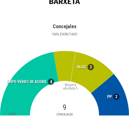
BARXETA
Concejales
100
%
ESCRUTADO
3
BLOC
4
EUPV-VERDS-IR:ACORD
Mayoría
absoluta
5
2
PP
9
2007
CONCEJALES