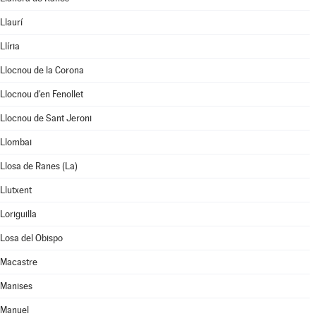
Llaurí
Llíria
Llocnou de la Corona
Llocnou d'en Fenollet
Llocnou de Sant Jeroni
Llombai
Llosa de Ranes (La)
Llutxent
Loriguilla
Losa del Obispo
Macastre
Manises
Manuel