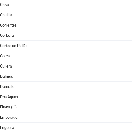
Chiva
Chulilla
Cofrentes
Corbera
Cortes de Pallás
Cotes
Cullera
Daimús
Domeño
Dos Aguas
Eliana (L')
Emperador
Enguera