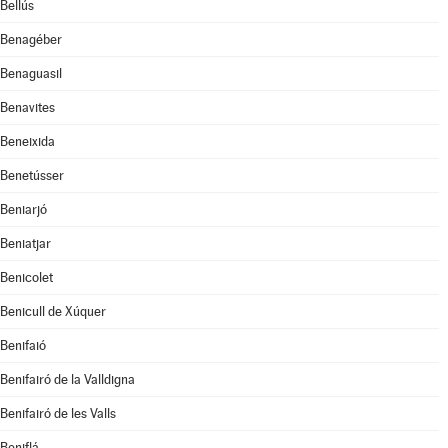
Bellús
Benagéber
Benaguasil
Benavites
Beneixida
Benetússer
Beniarjó
Beniatjar
Benicolet
Benicull de Xúquer
Benifaió
Benifairó de la Valldigna
Benifairó de les Valls
Beniflá