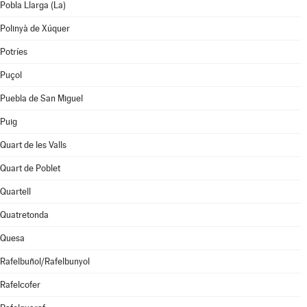
Pobla Llarga (La)
Polinyà de Xúquer
Potríes
Puçol
Puebla de San Miguel
Puig
Quart de les Valls
Quart de Poblet
Quartell
Quatretonda
Quesa
Rafelbuñol/Rafelbunyol
Rafelcofer