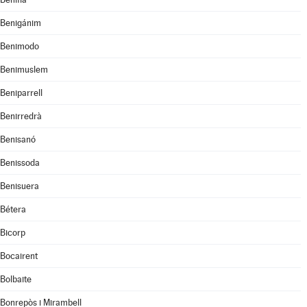
Benigánim
Benimodo
Benimuslem
Beniparrell
Benirredrà
Benisanó
Benissoda
Benisuera
Bétera
Bicorp
Bocairent
Bolbaite
Bonrepòs i Mirambell