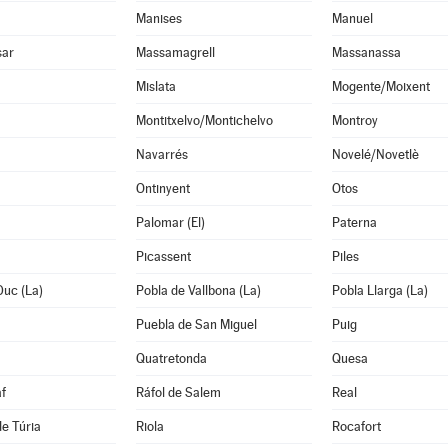
Manises
Manuel
sar
Massamagrell
Massanassa
Mislata
Mogente/Moixent
Montitxelvo/Montichelvo
Montroy
Navarrés
Novelé/Novetlè
Ontinyent
Otos
Palomar (El)
Paterna
Picassent
Piles
Duc (La)
Pobla de Vallbona (La)
Pobla Llarga (La)
Puebla de San Miguel
Puig
Quatretonda
Quesa
f
Ráfol de Salem
Real
de Túria
Riola
Rocafort