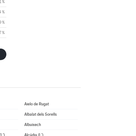
1 %
4 %
9 %
7 %
Aielo de Rugat
Albalat dels Sorells
Albuixech
L')
Alcúdia (L')