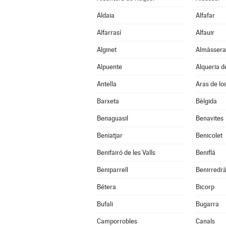
Aldaia
Alfafar
Alfarrasí
Alfauir
Alginet
Almàssera
Alpuente
Alqueria d
Antella
Aras de lo
Barxeta
Bèlgida
Benaguasil
Benavites
Beniatjar
Benicolet
Benifairó de les Valls
Beniflá
Beniparrell
Benirredr
Bétera
Bicorp
Bufali
Bugarra
Camporrobles
Canals