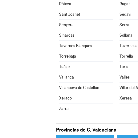
Rótova
Rugat
Sant Joanet
Sedaví
Senyera
Serra
Sinarcas
Sollana
Tavernes Blanques
Tavernes d
Torrebaja
Torrella
Tuéjar
Turís
Vallanca
Vallés
Villanueva de Castellón
Villar del 
Xeraco
Xeresa
Zarra
Provincias de C. Valenciana