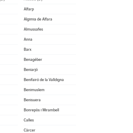
Alfarp
Algimia de Alfara
Almussafes
Anna
Barx
Benagéber
Beniarjó
Benifairó de la Valldigna
Benimuslem
Benisuera
Bonrepòs i Mirambell
Calles
Càrcer