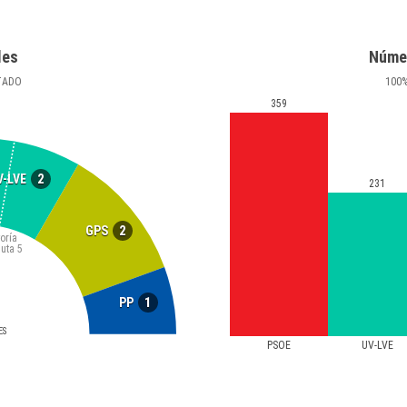
les
Núme
TADO
100
359
2
V-LVE
231
2
GPS
oría
luta
5
1
PP
ES
PSOE
UV-LVE