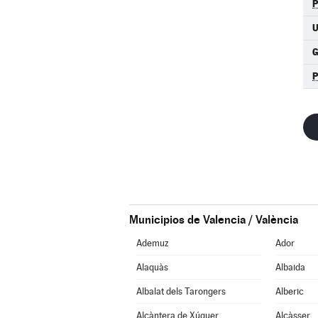
U
Municipios de Valencia / València
Ademuz
Ador
Alaquàs
Albaida
Albalat dels Tarongers
Alberic
Alcàntera de Xúquer
Alcàsser