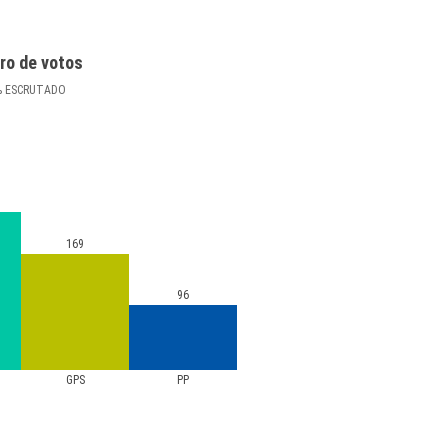
ro de votos
%
ESCRUTADO
169
96
GPS
PP