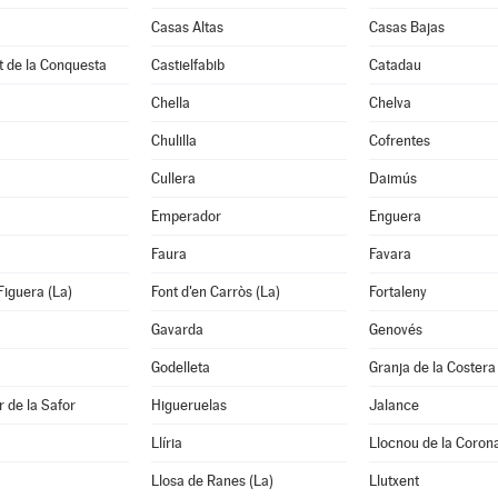
Casas Altas
Casas Bajas
t de la Conquesta
Castielfabib
Catadau
Chella
Chelva
Chulilla
Cofrentes
Cullera
Daimús
Emperador
Enguera
Faura
Favara
Figuera (La)
Font d'en Carròs (La)
Fortaleny
Gavarda
Genovés
Godelleta
Granja de la Costera
 de la Safor
Higueruelas
Jalance
Llíria
Llocnou de la Coron
Llosa de Ranes (La)
Llutxent