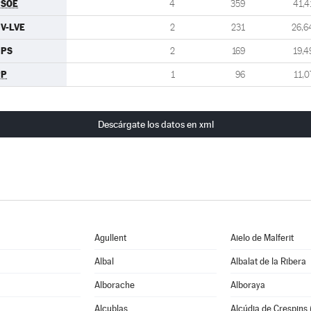
PSOE
4
359
41,4
V-LVE
2
231
26,6
GPS
2
169
19,4
PP
1
96
11,0
Descárgate los datos en xml
Agullent
Aielo de Malferit
Albal
Albalat de la Ribera
Alborache
Alboraya
Alcublas
Alcúdia de Crespins (