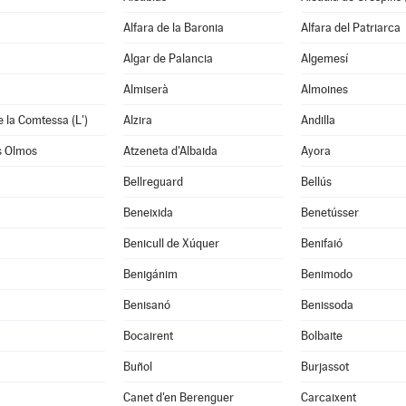
Alfara de la Baronia
Alfara del Patriarca
Algar de Palancia
Algemesí
Almiserà
Almoines
e la Comtessa (L')
Alzira
Andilla
s Olmos
Atzeneta d'Albaida
Ayora
Bellreguard
Bellús
Beneixida
Benetússer
Benicull de Xúquer
Benifaió
Benigánim
Benimodo
à
Benisanó
Benissoda
Bocairent
Bolbaite
Buñol
Burjassot
Canet d'en Berenguer
Carcaixent