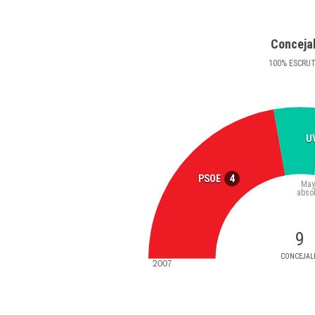
Conceja
100
%
ESCRU
U
4
PSOE
May
abso
9
CONCEJAL
2007