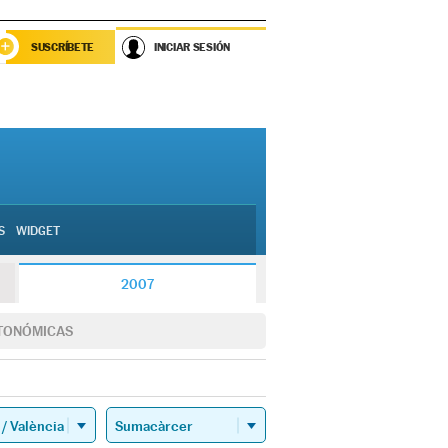
SUSCRÍBETE
INICIAR SESIÓN
S
WIDGET
2007
TONÓMICAS