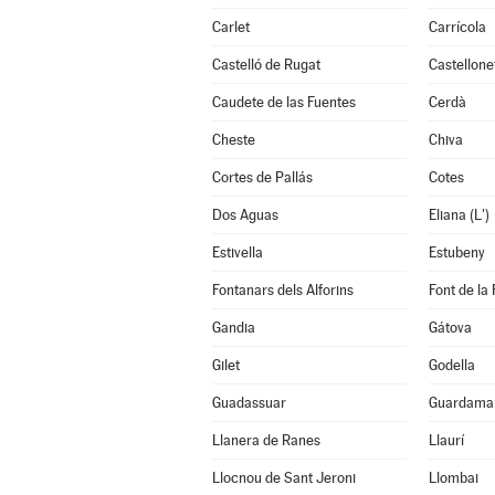
Carlet
Carrícola
Castelló de Rugat
Castellone
Caudete de las Fuentes
Cerdà
Cheste
Chiva
Cortes de Pallás
Cotes
Dos Aguas
Eliana (L')
Estivella
Estubeny
Fontanars dels Alforins
Font de la 
Gandia
Gátova
Gilet
Godella
Guadassuar
Guardamar
Llanera de Ranes
Llaurí
Llocnou de Sant Jeroni
Llombai