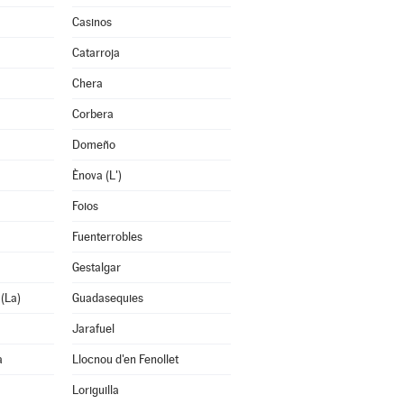
Casinos
Catarroja
Chera
Corbera
Domeño
Ènova (L')
Foios
Fuenterrobles
Gestalgar
 (La)
Guadasequies
Jarafuel
a
Llocnou d'en Fenollet
Loriguilla