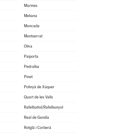
Marines
Meliana
Moncada
Montserrat
Oliva
Paiporta
Pedralba
Pinet
Polinyà de Xúquer
Quart de les Valls
Rafelbuñol/Rafelbunyol
Real de Gandía
Rotglà i Corberà