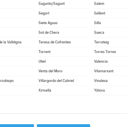
Sagunto/Sagunt
Salem
Segart
Sellent
Siete Aguas
Silla
Sot de Chera
Sueca
e la Valldigna
Teresa de Cofrentes
Terrateig
Torrent
Torres Torres
Utiel
Valencia
Venta del Moro
Vilamarxant
Arzobispo
Villargordo del Cabriel
Vinalesa
Xirivella
Yátova