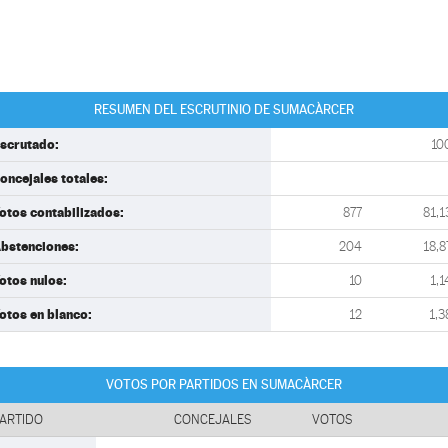
RESUMEN DEL ESCRUTINIO DE SUMACÀRCER
scrutado:
10
oncejales totales:
otos contabilizados:
877
81,1
bstenciones:
204
18,8
otos nulos:
10
1,1
otos en blanco:
12
1,3
VOTOS POR PARTIDOS EN SUMACÀRCER
ARTIDO
CONCEJALES
VOTOS