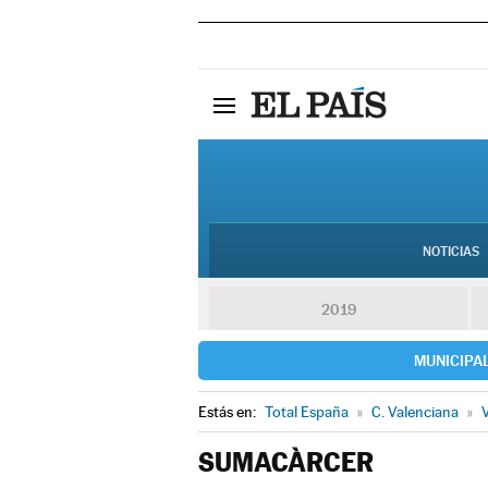
NOTICIAS
2019
MUNICIPA
Estás en:
Total España
»
C. Valenciana
»
V
SUMACÀRCER