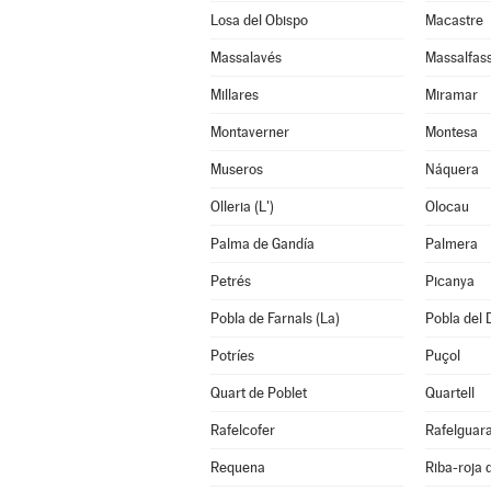
Losa del Obispo
Macastre
Massalavés
Massalfas
Millares
Miramar
Montaverner
Montesa
Museros
Náquera
Olleria (L')
Olocau
Palma de Gandía
Palmera
Petrés
Picanya
Pobla de Farnals (La)
Pobla del 
Potríes
Puçol
Quart de Poblet
Quartell
Rafelcofer
Rafelguara
Requena
Riba-roja 