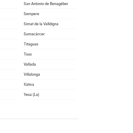
San Antonio de Benagéber
Sempere
Simat de la Valldigna
Sumacàrcer
Titaguas
Tous
Vallada
Villalonga
Xàtiva
Yesa (La)