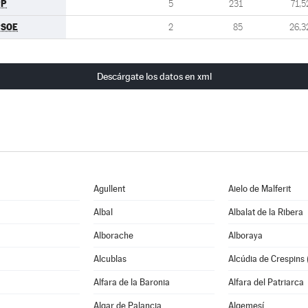
PP
5
231
71,5
PSOE
2
85
26,3
Descárgate los datos en xml
Agullent
Aielo de Malferit
Albal
Albalat de la Ribera
Alborache
Alboraya
Alcublas
Alcúdia de Crespins (
Alfara de la Baronia
Alfara del Patriarca
Algar de Palancia
Algemesí