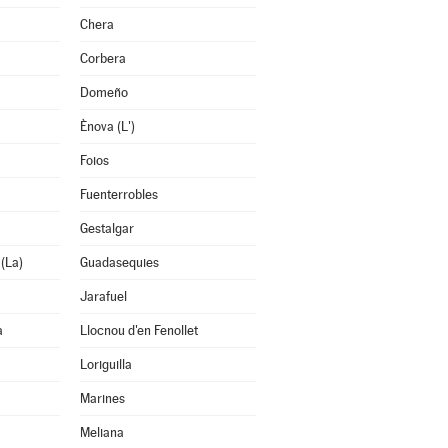
Chera
Corbera
Domeño
Ènova (L')
Foios
Fuenterrobles
Gestalgar
 (La)
Guadasequies
Jarafuel
a
Llocnou d'en Fenollet
Loriguilla
Marines
Meliana