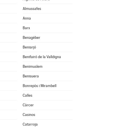
Almussafes
Anna
Barx
Benagéber
Beniarjó
Benifairó de la Valldigna
Benimuslem
Benisuera
Bonrepòs i Mirambell
Calles
Càrcer
Casinos
Catarroja