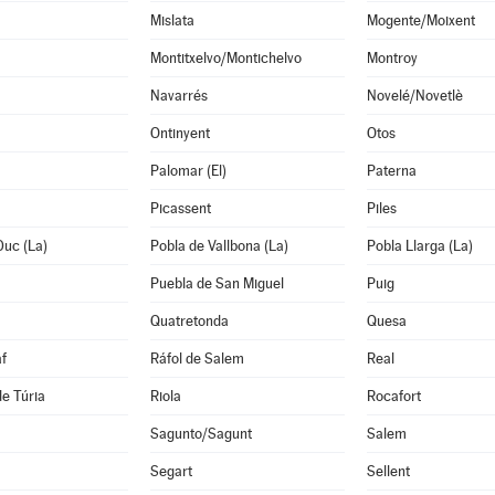
Mislata
Mogente/Moixent
Montitxelvo/Montichelvo
Montroy
Navarrés
Novelé/Novetlè
Ontinyent
Otos
Palomar (El)
Paterna
Picassent
Piles
Duc (La)
Pobla de Vallbona (La)
Pobla Llarga (La)
Puebla de San Miguel
Puig
Quatretonda
Quesa
f
Ráfol de Salem
Real
de Túria
Riola
Rocafort
Sagunto/Sagunt
Salem
Segart
Sellent