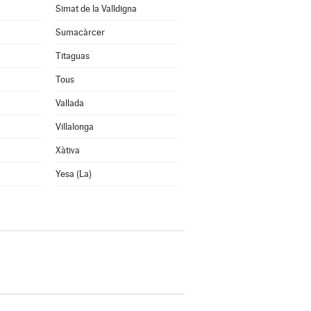
Simat de la Valldigna
Sumacàrcer
Titaguas
Tous
Vallada
Villalonga
Xàtiva
Yesa (La)