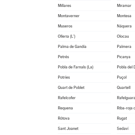
Millares
Miramar
Montaverner
Montesa
Museros
Náquera
Olleria (L')
Olocau
Palma de Gandía
Palmera
Petrés
Picanya
Pobla de Farnals (La)
Pobla del 
Potríes
Puçol
Quart de Poblet
Quartell
Rafelcofer
Rafelguara
Requena
Riba-roja 
Rótova
Rugat
Sant Joanet
Sedaví