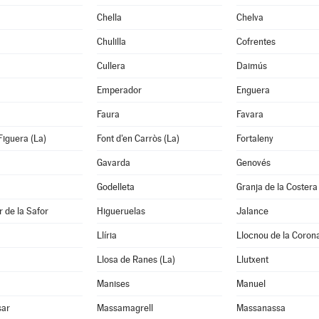
Chella
Chelva
Chulilla
Cofrentes
Cullera
Daimús
Emperador
Enguera
Faura
Favara
Figuera (La)
Font d'en Carròs (La)
Fortaleny
Gavarda
Genovés
Godelleta
Granja de la Costera
 de la Safor
Higueruelas
Jalance
Llíria
Llocnou de la Coron
Llosa de Ranes (La)
Llutxent
Manises
Manuel
sar
Massamagrell
Massanassa