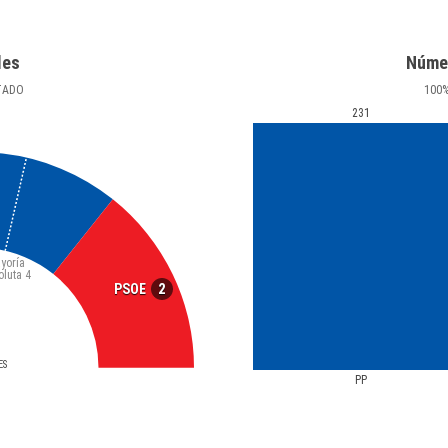
les
Núme
TADO
100
231
yoría
oluta
4
2
PSOE
ES
PP