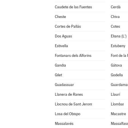
Caudete de las Fuentes
Cerdà
Cheste
Chiva
Cortes de Pallás
Cotes
Dos Aguas
Eliana (L')
Estivella
Estubeny
Fontanars dels Alforins
Font de la 
Gandia
Gátova
Gilet
Godella
Guadassuar
Guardamar
Llanera de Ranes
Llaurí
Llocnou de Sant Jeroni
Llombai
Losa del Obispo
Macastre
Massalavés
Massalfas