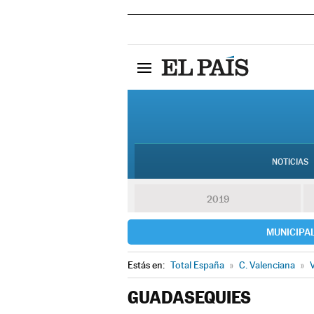
NOTICIAS
2019
MUNICIPA
Estás en:
Total España
»
C. Valenciana
»
V
GUADASEQUIES