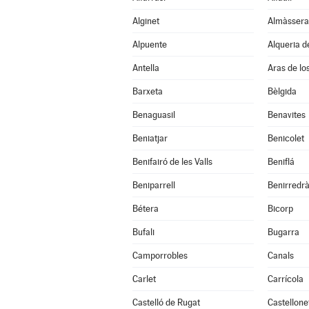
Alginet
Almàssera
Alpuente
Alqueria d
Antella
Aras de lo
Barxeta
Bèlgida
Benaguasil
Benavites
Beniatjar
Benicolet
Benifairó de les Valls
Beniflá
Beniparrell
Benirredr
Bétera
Bicorp
Bufali
Bugarra
Camporrobles
Canals
Carlet
Carrícola
Castelló de Rugat
Castellone