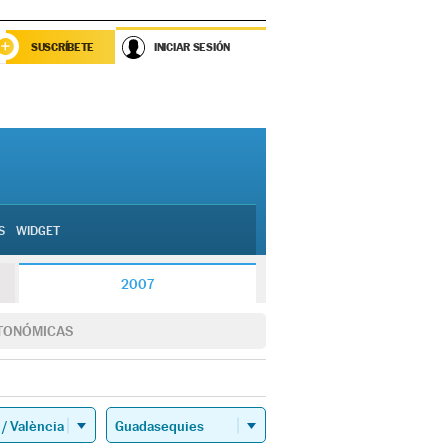
SUSCRÍBETE
INICIAR SESIÓN
S
WIDGET
2007
TONÓMICAS