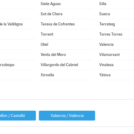
Siete Aguas
Silla
Sot de Chera
Sueca
e la Valldigna
Teresa de Cofrentes
Terrateig
Torrent
Torres Torres
Utiel
Valencia
Venta del Moro
Vilamarxant
Arzobispo
Villargordo del Cabriel
Vinalesa
Xirivella
Yátova
llón / Castelló
Valencia / València