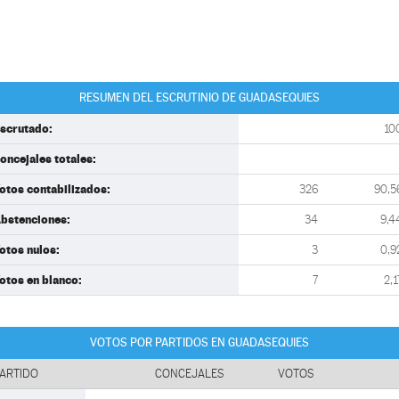
RESUMEN DEL ESCRUTINIO DE GUADASEQUIES
scrutado:
10
oncejales totales:
otos contabilizados:
326
90,5
bstenciones:
34
9,4
otos nulos:
3
0,9
otos en blanco:
7
2,1
VOTOS POR PARTIDOS EN GUADASEQUIES
ARTIDO
CONCEJALES
VOTOS