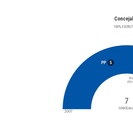
Conceja
100
%
ESCRU
5
PP
Ma
abs
7
CONCEJAL
2007