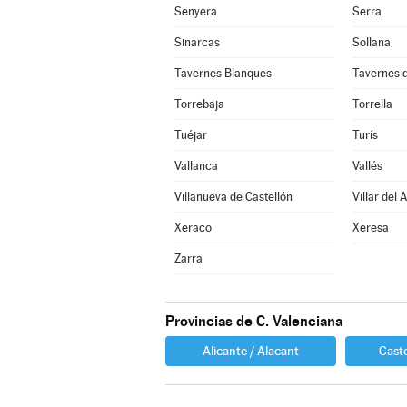
Senyera
Serra
Sinarcas
Sollana
Tavernes Blanques
Tavernes d
Torrebaja
Torrella
Tuéjar
Turís
Vallanca
Vallés
Villanueva de Castellón
Villar del 
Xeraco
Xeresa
Zarra
Provincias de C. Valenciana
Alicante / Alacant
Caste