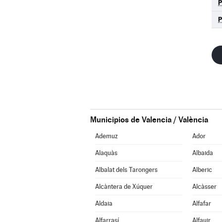
Municipios de Valencia / València
Ademuz
Ador
Alaquàs
Albaida
Albalat dels Tarongers
Alberic
Alcàntera de Xúquer
Alcàsser
Aldaia
Alfafar
Alfarrasí
Alfauir