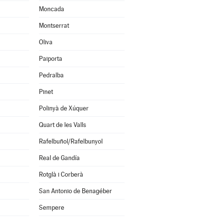
Moncada
Montserrat
Oliva
Paiporta
Pedralba
Pinet
Polinyà de Xúquer
Quart de les Valls
Rafelbuñol/Rafelbunyol
Real de Gandía
Rotglà i Corberà
San Antonio de Benagéber
Sempere