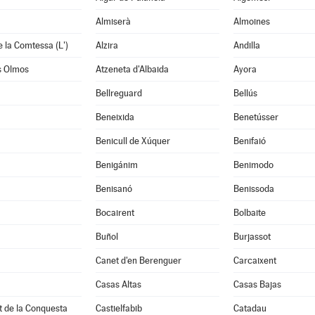
Almiserà
Almoines
e la Comtessa (L')
Alzira
Andilla
s Olmos
Atzeneta d'Albaida
Ayora
Bellreguard
Bellús
Beneixida
Benetússer
Benicull de Xúquer
Benifaió
Benigánim
Benimodo
à
Benisanó
Benissoda
Bocairent
Bolbaite
Buñol
Burjassot
Canet d'en Berenguer
Carcaixent
Casas Altas
Casas Bajas
t de la Conquesta
Castielfabib
Catadau