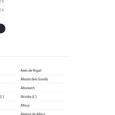
2 %
2 %
Aielo de Rugat
Albalat dels Sorells
Albuixech
L')
Alcúdia (L')
Alfarp
Algimia de Alfara