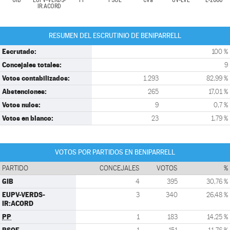
GIB
EUPV-VERDS-
PP
PSOE
CVa
UV-LVE
E-2000
IR:ACORD
RESUMEN DEL ESCRUTINIO DE BENIPARRELL
Escrutado:
100 %
Concejales totales:
9
Votos contabilizados:
1.293
82,99 %
Abstenciones:
265
17,01 %
Votos nulos:
9
0,7 %
Votos en blanco:
23
1,79 %
VOTOS POR PARTIDOS EN BENIPARRELL
PARTIDO
CONCEJALES
VOTOS
%
GIB
4
395
30,76 %
EUPV-VERDS-
3
340
26,48 %
IR:ACORD
PP
1
183
14,25 %