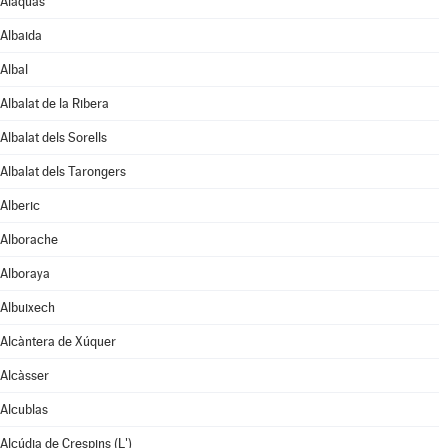
Alaquàs
Albaida
Albal
Albalat de la Ribera
Albalat dels Sorells
Albalat dels Tarongers
Alberic
Alborache
Alboraya
Albuixech
Alcàntera de Xúquer
Alcàsser
Alcublas
Alcúdia de Crespins (L')