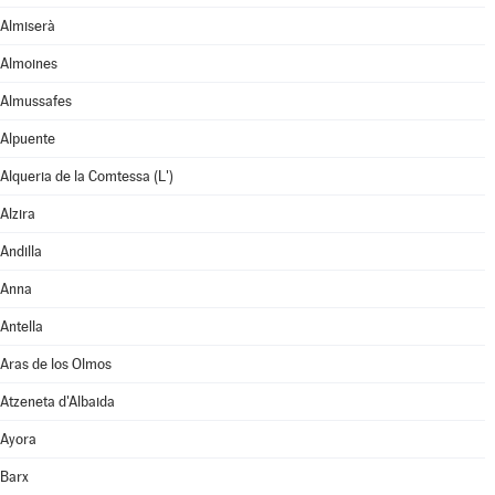
Almiserà
Almoines
Almussafes
Alpuente
Alqueria de la Comtessa (L')
Alzira
Andilla
Anna
Antella
Aras de los Olmos
Atzeneta d'Albaida
Ayora
Barx