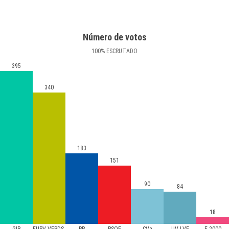
Número de votos
100
%
ESCRUTADO
395
340
183
151
90
84
18