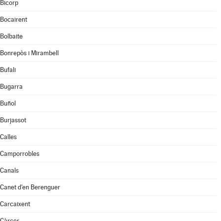
Bicorp
Bocairent
Bolbaite
Bonrepòs i Mirambell
Bufali
Bugarra
Buñol
Burjassot
Calles
Camporrobles
Canals
Canet d'en Berenguer
Carcaixent
Càrcer