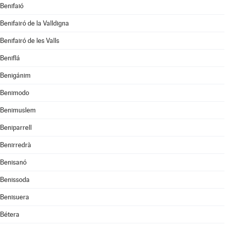
Benifaió
Benifairó de la Valldigna
Benifairó de les Valls
Beniflá
Benigánim
Benimodo
Benimuslem
Beniparrell
Benirredrà
Benisanó
Benissoda
Benisuera
Bétera