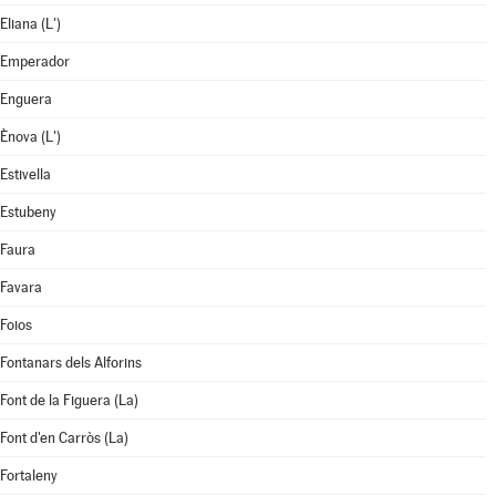
Eliana (L')
Emperador
Enguera
Ènova (L')
Estivella
Estubeny
Faura
Favara
Foios
Fontanars dels Alforins
Font de la Figuera (La)
Font d'en Carròs (La)
Fortaleny