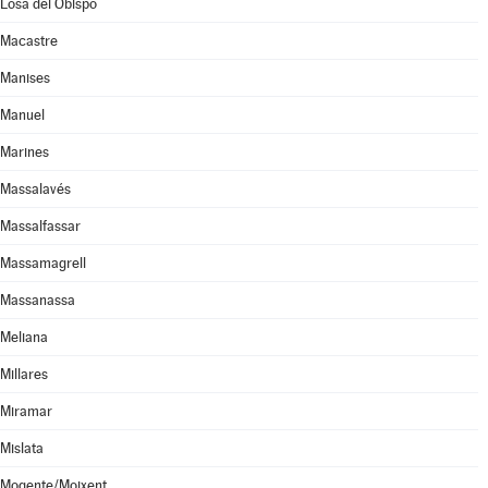
Losa del Obispo
Macastre
Manises
Manuel
Marines
Massalavés
Massalfassar
Massamagrell
Massanassa
Meliana
Millares
Miramar
Mislata
Mogente/Moixent