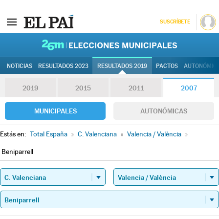
SUSCRÍBETE
26M | Elec
NOTICIAS
RESULTADOS 2023
RESULTADOS 2019
PACTOS
AUTONÓMIC
2019
2015
2011
2007
MUNICIPALES
AUTONÓMICAS
Estás en:
Total España
»
C. Valenciana
»
Valencia / València
»
Beniparrell