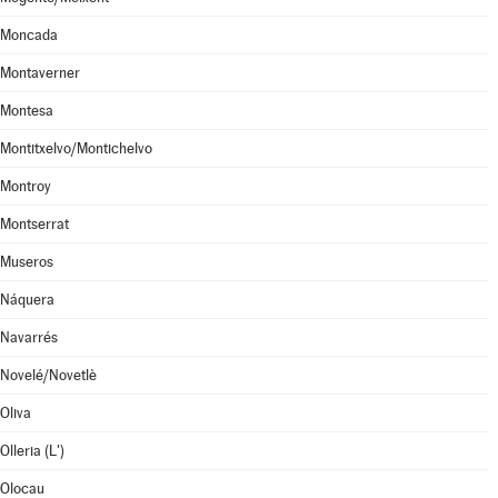
Moncada
Montaverner
Montesa
Montitxelvo/Montichelvo
Montroy
Montserrat
Museros
Náquera
Navarrés
Novelé/Novetlè
Oliva
Olleria (L')
Olocau