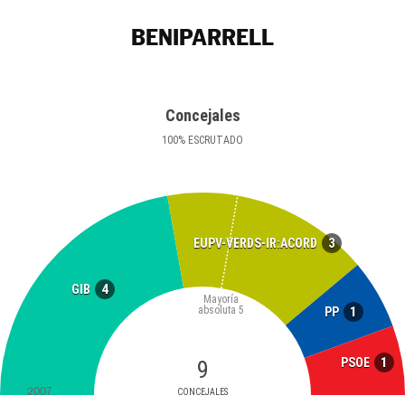
BENIPARRELL
Concejales
100
%
ESCRUTADO
3
EUPV-VERDS-IR:ACORD
4
GIB
Mayoría
absoluta
5
1
PP
1
PSOE
9
2007
CONCEJALES