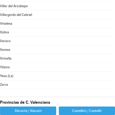
Villar del Arzobispo
Villargordo del Cabriel
Vinalesa
Xàtiva
Xeraco
Xeresa
Xirivella
Yátova
Yesa (La)
Zarra
Provincias de C. Valenciana
Alicante / Alacant
Castellón / Castelló