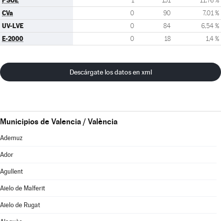
PSOE
1
151
11,76 %
CVa
0
90
7,01 %
UV-LVE
0
84
6,54 %
E-2000
0
18
1,4 %
Descárgate los datos en xml
Municipios de Valencia / València
Ademuz
Ador
Agullent
Aielo de Malferit
Aielo de Rugat