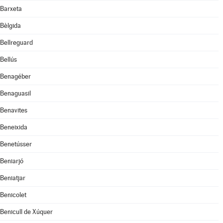
Barxeta
Bèlgida
Bellreguard
Bellús
Benagéber
Benaguasil
Benavites
Beneixida
Benetússer
Beniarjó
Beniatjar
Benicolet
Benicull de Xúquer