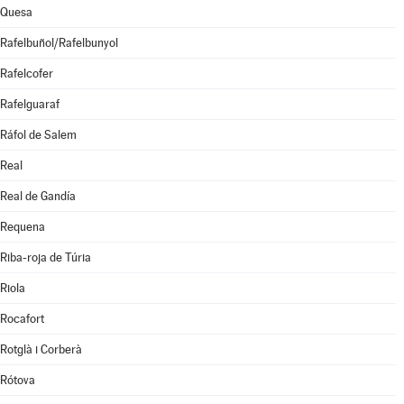
Quesa
Rafelbuñol/Rafelbunyol
Rafelcofer
Rafelguaraf
Ráfol de Salem
Real
Real de Gandía
Requena
Riba-roja de Túria
Riola
Rocafort
Rotglà i Corberà
Rótova