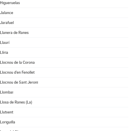
Higueruelas
Jalance
Jarafuel
Llanera de Ranes
Llaurí
Llíria
Llocnou de la Corona
Llocnou d'en Fenollet
Llocnou de Sant Jeroni
Llombai
Llosa de Ranes (La)
Llutxent
Loriguilla