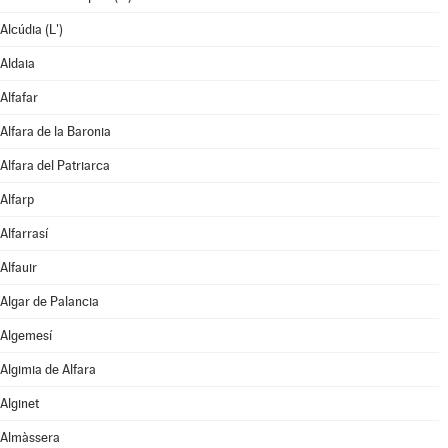
Alcúdia (L')
Aldaia
Alfafar
Alfara de la Baronia
Alfara del Patriarca
Alfarp
Alfarrasí
Alfauir
Algar de Palancia
Algemesí
Algimia de Alfara
Alginet
Almàssera