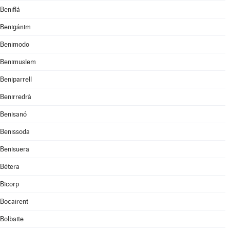
Beniflá
Benigánim
Benimodo
Benimuslem
Beniparrell
Benirredrà
Benisanó
Benissoda
Benisuera
Bétera
Bicorp
Bocairent
Bolbaite