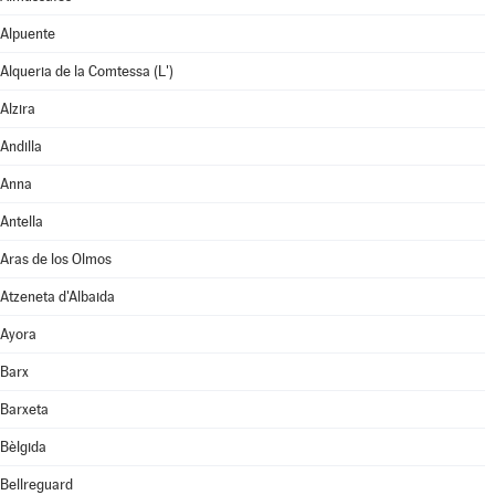
Alpuente
Alqueria de la Comtessa (L')
Alzira
Andilla
Anna
Antella
Aras de los Olmos
Atzeneta d'Albaida
Ayora
Barx
Barxeta
Bèlgida
Bellreguard