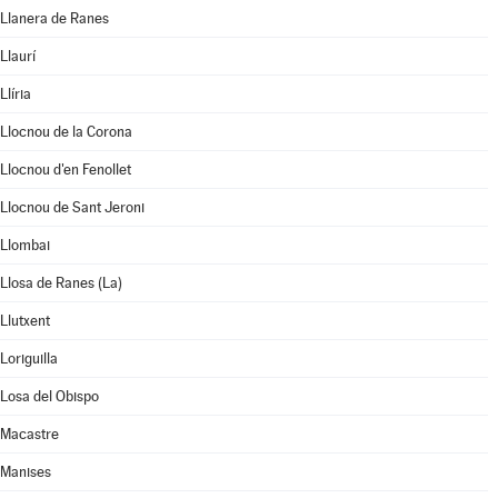
Llanera de Ranes
Llaurí
Llíria
Llocnou de la Corona
Llocnou d'en Fenollet
Llocnou de Sant Jeroni
Llombai
Llosa de Ranes (La)
Llutxent
Loriguilla
Losa del Obispo
Macastre
Manises