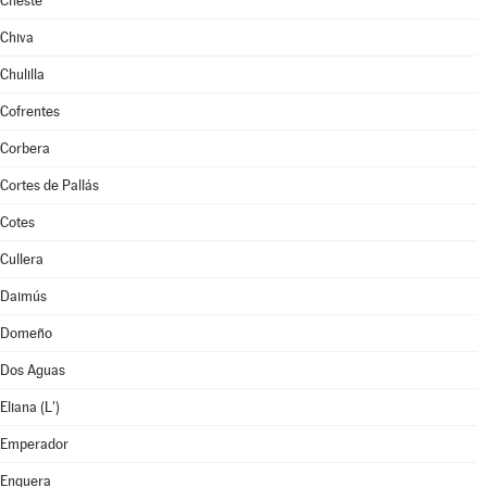
Cheste
Chiva
Chulilla
Cofrentes
Corbera
Cortes de Pallás
Cotes
Cullera
Daimús
Domeño
Dos Aguas
Eliana (L')
Emperador
Enguera