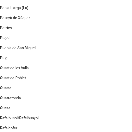
Pobla Llarga (La)
Polinyà de Xúquer
Potríes
Puçol
Puebla de San Miguel
Puig
Quart de les Valls
Quart de Poblet
Quartell
Quatretonda
Quesa
Rafelbuñol/Rafelbunyol
Rafelcofer