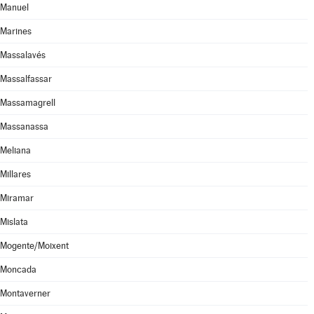
Manuel
Marines
Massalavés
Massalfassar
Massamagrell
Massanassa
Meliana
Millares
Miramar
Mislata
Mogente/Moixent
Moncada
Montaverner