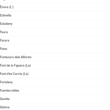
Ènova (L')
Estivella
Estubeny
Faura
Favara
Foios
Fontanars dels Alforins
Font de la Figuera (La)
Font d'en Carròs (La)
Fortaleny
Fuenterrobles
Gandia
Gátova