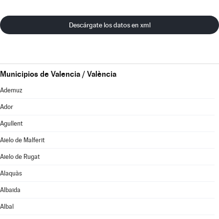
Descárgate los datos en xml
Municipios de Valencia / València
Ademuz
Ador
Agullent
Aielo de Malferit
Aielo de Rugat
Alaquàs
Albaida
Albal