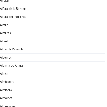
Alfafar
Alfara de la Baronia
Alfara del Patriarca
Alfarp
Alfarrasí
Alfauir
Algar de Palancia
Algemesí
Algimia de Alfara
Alginet
Almàssera
Almiserà
Almoines
Almussafes