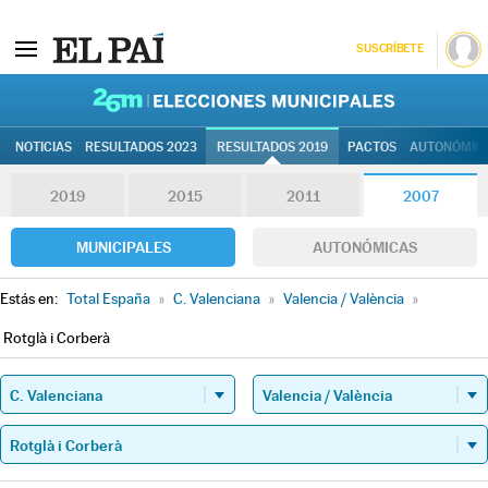
SUSCRÍBETE
26M | Elec
NOTICIAS
RESULTADOS 2023
RESULTADOS 2019
PACTOS
AUTONÓMIC
2019
2015
2011
2007
MUNICIPALES
AUTONÓMICAS
Estás en:
Total España
»
C. Valenciana
»
Valencia / València
»
Rotglà i Corberà