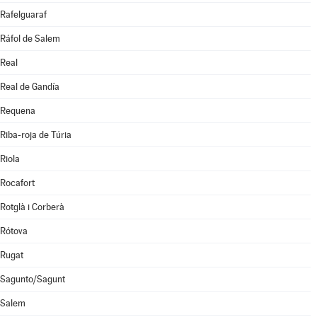
Rafelguaraf
Ráfol de Salem
Real
Real de Gandía
Requena
Riba-roja de Túria
Riola
Rocafort
Rotglà i Corberà
Rótova
Rugat
Sagunto/Sagunt
Salem