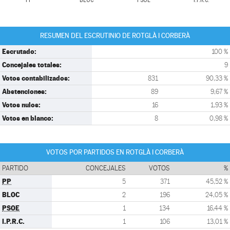
PP
BLOC
PSOE
I.P.R.C.
RESUMEN DEL ESCRUTINIO DE ROTGLÀ I CORBERÀ
Escrutado:
100 %
Concejales totales:
9
Votos contabilizados:
831
90,33 %
Abstenciones:
89
9,67 %
Votos nulos:
16
1,93 %
Votos en blanco:
8
0,98 %
VOTOS POR PARTIDOS EN ROTGLÀ I CORBERÀ
PARTIDO
CONCEJALES
VOTOS
%
PP
5
371
45,52 %
BLOC
2
196
24,05 %
PSOE
1
134
16,44 %
I.P.R.C.
1
106
13,01 %