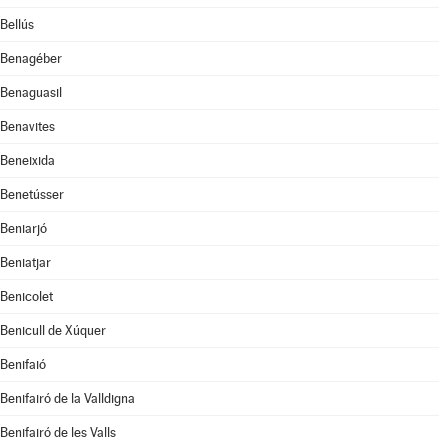
Bellús
Benagéber
Benaguasil
Benavites
Beneixida
Benetússer
Beniarjó
Beniatjar
Benicolet
Benicull de Xúquer
Benifaió
Benifairó de la Valldigna
Benifairó de les Valls