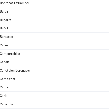
Bonrepòs i Mirambell
Bufali
Bugarra
Buñol
Burjassot
Calles
Camporrobles
Canals
Canet d'en Berenguer
Carcaixent
Càrcer
Carlet
Carrícola