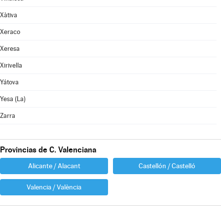
Xàtiva
Xeraco
Xeresa
Xirivella
Yátova
Yesa (La)
Zarra
Provincias de C. Valenciana
Alicante / Alacant
Castellón / Castelló
Valencia / València