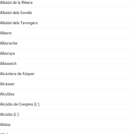
Albalat de la Ribera
Albalat dels Sorells
Albalat dels Tarongers
Alberic
Alborache
Alboraya
Albuixech
Alcàntera de Xúquer
Alcàsser
Alcublas
Alcúdia de Crespins (L')
Alcúdia (L')
Aldaia