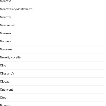
Montesa
Montitxelvo/Montichelvo
Montroy
Montserrat
Museros
Náquera
Navarrés
Novelé/Novetlè
Oliva
Olleria (L')
Olocau
Ontinyent
Otos
Paiporta