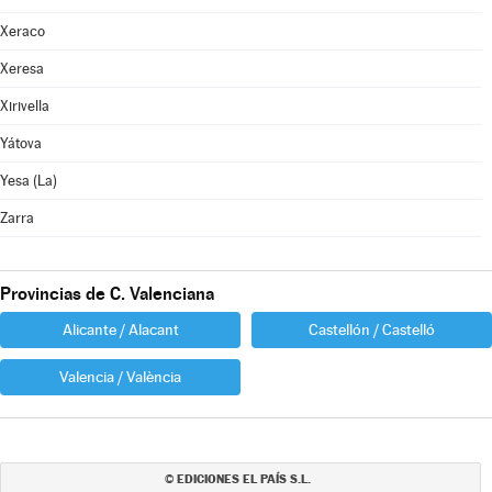
Xeraco
Xeresa
Xirivella
Yátova
Yesa (La)
Zarra
Provincias de C. Valenciana
Alicante / Alacant
Castellón / Castelló
Valencia / València
EDICIONES EL PAÍS S.L.
©