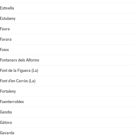
Estivella
Estubeny
Faura
Favara
Foios
Fontanars dels Alforins
Font de la Figuera (La)
Font d'en Carròs (La)
Fortaleny
Fuenterrobles
Gandia
Gátova
Gavarda