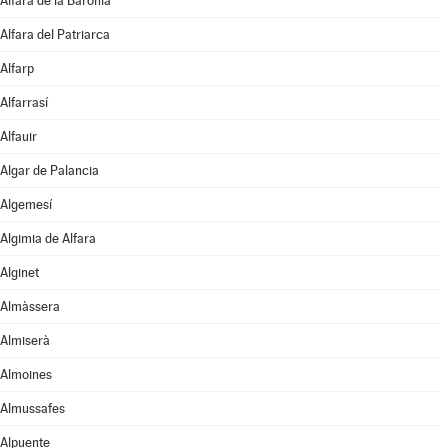
Alfara de la Baronia
Alfara del Patriarca
Alfarp
Alfarrasí
Alfauir
Algar de Palancia
Algemesí
Algimia de Alfara
Alginet
Almàssera
Almiserà
Almoines
Almussafes
Alpuente