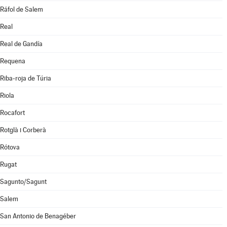
Ráfol de Salem
Real
Real de Gandía
Requena
Riba-roja de Túria
Riola
Rocafort
Rotglà i Corberà
Rótova
Rugat
Sagunto/Sagunt
Salem
San Antonio de Benagéber