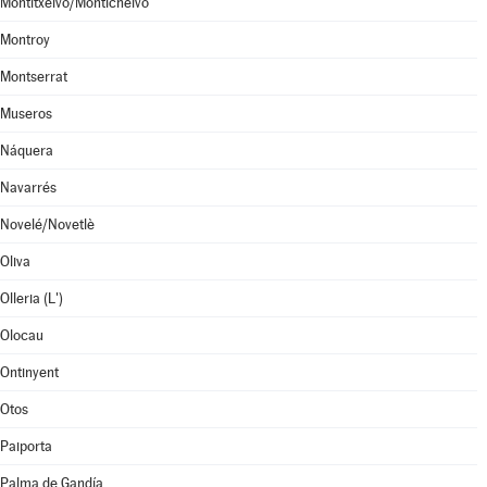
Montitxelvo/Montichelvo
Montroy
Montserrat
Museros
Náquera
Navarrés
Novelé/Novetlè
Oliva
Olleria (L')
Olocau
Ontinyent
Otos
Paiporta
Palma de Gandía