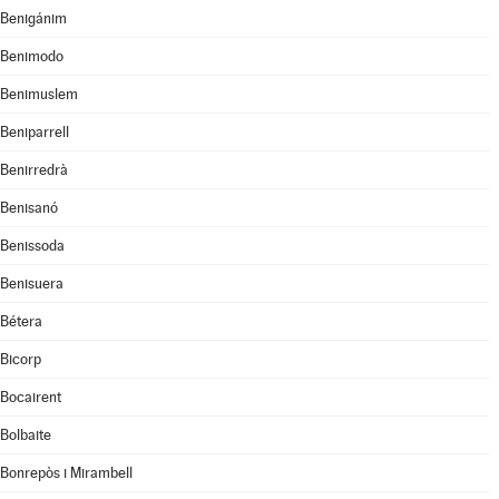
Benigánim
Benimodo
Benimuslem
Beniparrell
Benirredrà
Benisanó
Benissoda
Benisuera
Bétera
Bicorp
Bocairent
Bolbaite
Bonrepòs i Mirambell