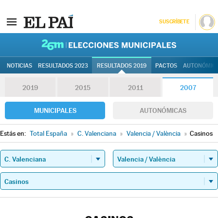
SUSCRÍBETE
26M | Elec
NOTICIAS
RESULTADOS 2023
RESULTADOS 2019
PACTOS
AUTONÓMIC
2019
2015
2011
2007
MUNICIPALES
AUTONÓMICAS
Estás en:
Total España
»
C. Valenciana
»
Valencia / València
»
Casinos