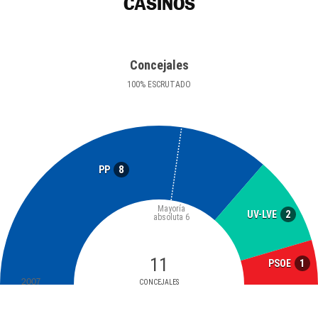
CASINOS
Concejales
100
%
ESCRUTADO
8
PP
Mayoría
2
UV-LVE
absoluta
6
11
1
PSOE
2007
CONCEJALES