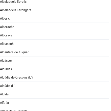
Albalat dels Sorells
Albalat dels Tarongers
Alberic
Alborache
Alboraya
Albuixech
Alcàntera de Xúquer
Alcàsser
Alcublas
Alcúdia de Crespins (L')
Alcúdia (L')
Aldaia
Alfafar