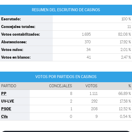
RESUMEN DEL ESCRUTINIO DE CASINOS
Escrutado:
100 %
Concejales totales:
11
Votos contabilizados:
1.695
82,08 %
Abstenciones:
370
17,92 %
Votos nulos:
34
2,01 %
Votos en blanco:
41
2,47 %
VOTOS POR PARTIDOS EN CASINOS
PARTIDO
CONCEJALES
VOTOS
%
PP
8
1.111
66,89 %
UV-LVE
2
292
17,58 %
PSOE
1
208
12,52 %
CVa
0
9
0,54 %