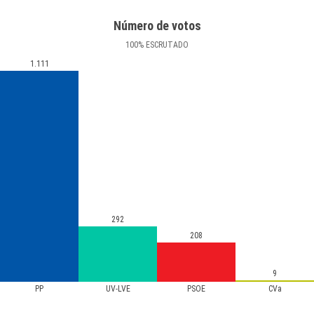
Número de votos
100
%
ESCRUTADO
1.111
292
208
9
PP
UV-LVE
PSOE
CVa