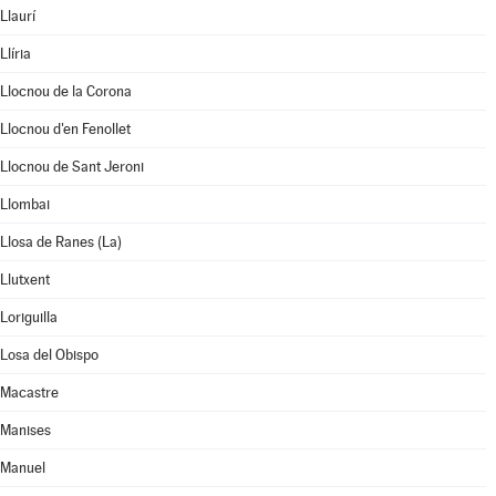
Llaurí
Llíria
Llocnou de la Corona
Llocnou d'en Fenollet
Llocnou de Sant Jeroni
Llombai
Llosa de Ranes (La)
Llutxent
Loriguilla
Losa del Obispo
Macastre
Manises
Manuel