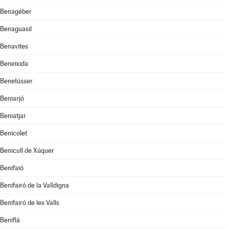
Benagéber
Benaguasil
Benavites
Beneixida
Benetússer
Beniarjó
Beniatjar
Benicolet
Benicull de Xúquer
Benifaió
Benifairó de la Valldigna
Benifairó de les Valls
Beniflá