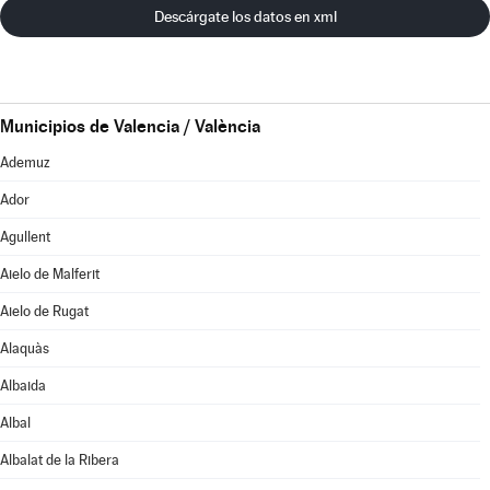
Descárgate los datos en xml
Municipios de Valencia / València
Ademuz
Ador
Agullent
Aielo de Malferit
Aielo de Rugat
Alaquàs
Albaida
Albal
Albalat de la Ribera