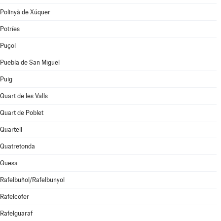
Polinyà de Xúquer
Potríes
Puçol
Puebla de San Miguel
Puig
Quart de les Valls
Quart de Poblet
Quartell
Quatretonda
Quesa
Rafelbuñol/Rafelbunyol
Rafelcofer
Rafelguaraf