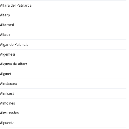
Alfara del Patriarca
Alfarp
Alfarrasí
Alfauir
Algar de Palancia
Algemesí
Algimia de Alfara
Alginet
Almàssera
Almiserà
Almoines
Almussafes
Alpuente