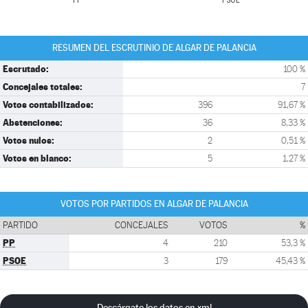
PP
PSOE
RESUMEN DEL ESCRUTINIO DE ALGAR DE PALANCIA
Escrutado:
100 %
Concejales totales:
7
Votos contabilizados:
396
91,67 %
Abstenciones:
36
8,33 %
Votos nulos:
2
0,51 %
Votos en blanco:
5
1,27 %
VOTOS POR PARTIDOS EN ALGAR DE PALANCIA
PARTIDO
CONCEJALES
VOTOS
%
PP
4
210
53,3 %
PSOE
3
179
45,43 %
Descárgate los datos en xml