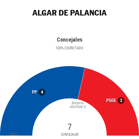
ALGAR DE PALANCIA
Concejales
100
%
ESCRUTADO
4
PP
3
PSOE
Mayoría
absoluta
4
7
2007
CONCEJALES