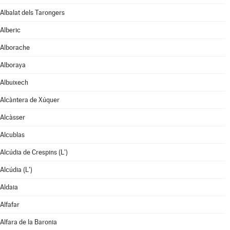
Albalat dels Tarongers
Alberic
Alborache
Alboraya
Albuixech
Alcàntera de Xúquer
Alcàsser
Alcublas
Alcúdia de Crespins (L')
Alcúdia (L')
Aldaia
Alfafar
Alfara de la Baronia