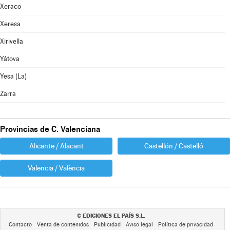
Xeraco
Xeresa
Xirivella
Yátova
Yesa (La)
Zarra
Provincias de C. Valenciana
Alicante / Alacant
Castellón / Castelló
Valencia / València
EDICIONES EL PAÍS S.L.
©
Contacto
Venta de contenidos
Publicidad
Aviso legal
Política de privacidad