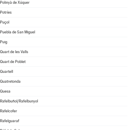
Polinyà de Xúquer
Potríes
Puçol
Puebla de San Miguel
Puig
Quart de les Valls
Quart de Poblet
Quartell
Quatretonda
Quesa
Rafelbuñol/Rafelbunyol
Rafelcofer
Rafelguaraf