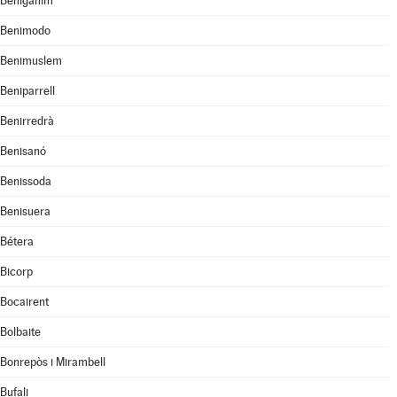
Benigánim
Benimodo
Benimuslem
Beniparrell
Benirredrà
Benisanó
Benissoda
Benisuera
Bétera
Bicorp
Bocairent
Bolbaite
Bonrepòs i Mirambell
Bufali