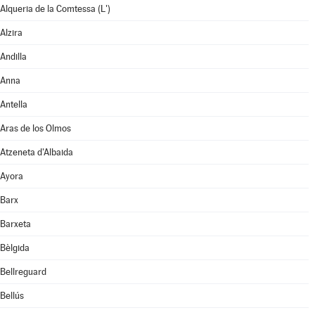
Alqueria de la Comtessa (L')
Alzira
Andilla
Anna
Antella
Aras de los Olmos
Atzeneta d'Albaida
Ayora
Barx
Barxeta
Bèlgida
Bellreguard
Bellús