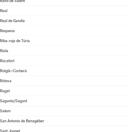
Ráfol de Salem
Real
Real de Gandía
Requena
Riba-roja de Túria
Riola
Rocafort
Rotglà i Corberà
Rótova
Rugat
Sagunto/Sagunt
Salem
San Antonio de Benagéber
Sant Joanet