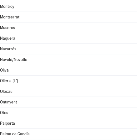
Montroy
Montserrat
Museros
Náquera
Navarrés
Novelé/Novetlè
Oliva
Olleria (L')
Olocau
Ontinyent
Otos
Paiporta
Palma de Gandía