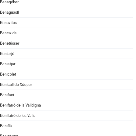
Benagéber
Benaguasil
Benavites
Beneixida
Benetússer
Beniarjó
Beniatjar
Benicolet
Benicull de Xúquer
Benifaió
Benifairó de la Valldigna
Benifairó de les Valls
Beniflá