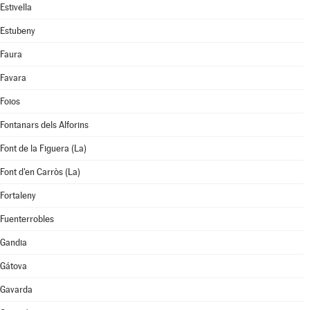
Estivella
Estubeny
Faura
Favara
Foios
Fontanars dels Alforins
Font de la Figuera (La)
Font d'en Carròs (La)
Fortaleny
Fuenterrobles
Gandia
Gátova
Gavarda