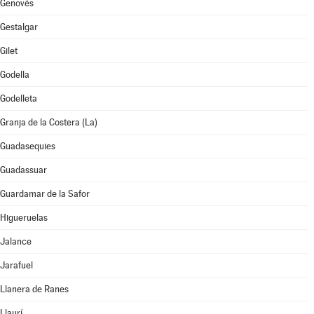
Genovés
Gestalgar
Gilet
Godella
Godelleta
Granja de la Costera (La)
Guadasequies
Guadassuar
Guardamar de la Safor
Higueruelas
Jalance
Jarafuel
Llanera de Ranes
Llaurí