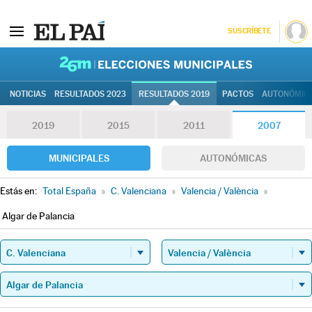
SUSCRÍBETE
26M | Elec
NOTICIAS
RESULTADOS 2023
RESULTADOS 2019
PACTOS
AUTONÓMIC
2019
2015
2011
2007
MUNICIPALES
AUTONÓMICAS
Estás en:
Total España
»
C. Valenciana
»
Valencia / València
»
Algar de Palancia