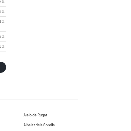
7 %
3 %
1 %
9 %
3 %
Aielo de Rugat
Albalat dels Sorells