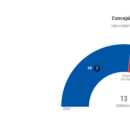
Conceja
100
%
ESCRU
7
PP
Mayo
absolu
13
CONCEJAL
2007