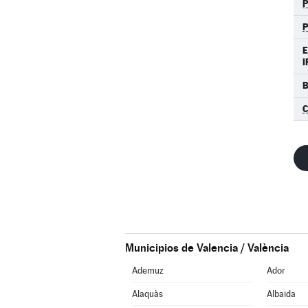
E
I
B
C
Municipios de Valencia / València
Ademuz
Ador
Alaquàs
Albaida