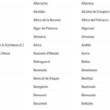
Alborache
Alboraya
Alcublas
Alcúdia de Crespins (
Alfara de la Baronia
Alfara del Patriarca
Algar de Palancia
Algemesí
Almiserà
Almoines
e la Comtessa (L')
Alzira
Andilla
s Olmos
Atzeneta d'Albaida
Ayora
Bellreguard
Bellús
Beneixida
Benetússer
Benicull de Xúquer
Benifaió
Benigánim
Benimodo
à
Benisanó
Benissoda
Bocairent
Bolbaite