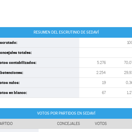
RESUMEN DEL ESCRUTINIO DE SEDAVÍ
scrutado:
10
oncejales totales:
otos contabilizados:
5.276
70,0
bstenciones:
2.254
29,9
otos nulos:
19
0,3
otos en blanco:
67
1,2
VOTOS POR PARTIDOS EN SEDAVÍ
ARTIDO
CONCEJALES
VOTOS