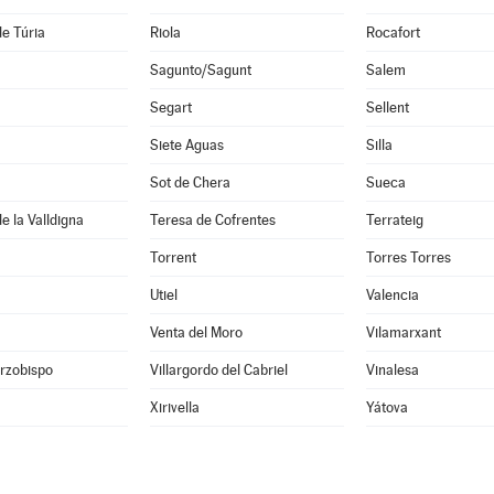
de Túria
Riola
Rocafort
Sagunto/Sagunt
Salem
Segart
Sellent
Siete Aguas
Silla
Sot de Chera
Sueca
e la Valldigna
Teresa de Cofrentes
Terrateig
Torrent
Torres Torres
Utiel
Valencia
Venta del Moro
Vilamarxant
Arzobispo
Villargordo del Cabriel
Vinalesa
Xirivella
Yátova