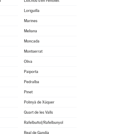
a
Llocnou d'en Fenollet
Loriguilla
Marines
Meliana
Moncada
Montserrat
Oliva
Paiporta
Pedralba
Pinet
Polinyà de Xúquer
Quart de les Valls
Rafelbuñol/Rafelbunyol
Real de Gandía