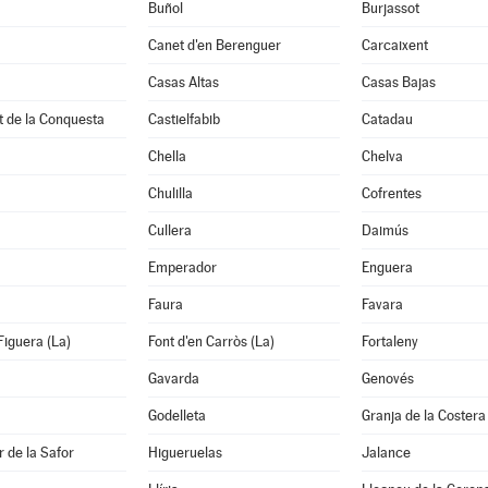
Buñol
Burjassot
Canet d'en Berenguer
Carcaixent
Casas Altas
Casas Bajas
t de la Conquesta
Castielfabib
Catadau
Chella
Chelva
Chulilla
Cofrentes
Cullera
Daimús
Emperador
Enguera
Faura
Favara
Figuera (La)
Font d'en Carròs (La)
Fortaleny
Gavarda
Genovés
Godelleta
Granja de la Costera
 de la Safor
Higueruelas
Jalance