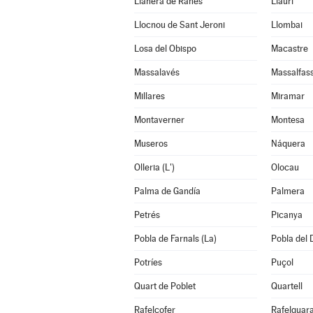
Llanera de Ranes
Llaurí
Llocnou de Sant Jeroni
Llombai
Losa del Obispo
Macastre
Massalavés
Massalfas
Millares
Miramar
Montaverner
Montesa
Museros
Náquera
Olleria (L')
Olocau
Palma de Gandía
Palmera
Petrés
Picanya
Pobla de Farnals (La)
Pobla del 
Potríes
Puçol
Quart de Poblet
Quartell
Rafelcofer
Rafelguara