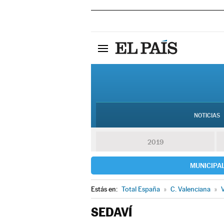
NOTICIAS
2019
MUNICIPA
Estás en:
Total España
»
C. Valenciana
»
V
SEDAVÍ