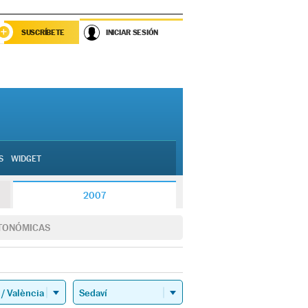
SUSCRÍBETE
INICIAR SESIÓN
S
WIDGET
2007
TONÓMICAS