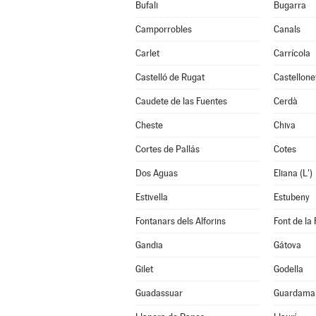
Bufali
Bugarra
Camporrobles
Canals
Carlet
Carrícola
Castelló de Rugat
Castellone
Caudete de las Fuentes
Cerdà
Cheste
Chiva
Cortes de Pallás
Cotes
Dos Aguas
Eliana (L')
Estivella
Estubeny
Fontanars dels Alforins
Font de la 
Gandia
Gátova
Gilet
Godella
Guadassuar
Guardamar