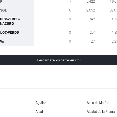
PP
7
2.422
46,0
PSOE
6
2.052
39,0
UPV-VERDS-
0
342
6,5
R:ACORD
LOC-VERDS
0
257
4,8
Va
0
117
2,2
Descárgate los datos en xml
Agullent
Aielo de Malferit
Albal
Albalat de la Ribera