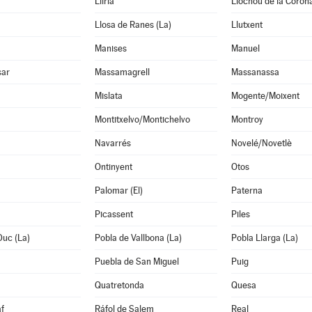
Llíria
Llocnou de la Coron
Llosa de Ranes (La)
Llutxent
Manises
Manuel
sar
Massamagrell
Massanassa
Mislata
Mogente/Moixent
Montitxelvo/Montichelvo
Montroy
Navarrés
Novelé/Novetlè
Ontinyent
Otos
Palomar (El)
Paterna
Picassent
Piles
Duc (La)
Pobla de Vallbona (La)
Pobla Llarga (La)
Puebla de San Miguel
Puig
Quatretonda
Quesa
f
Ráfol de Salem
Real