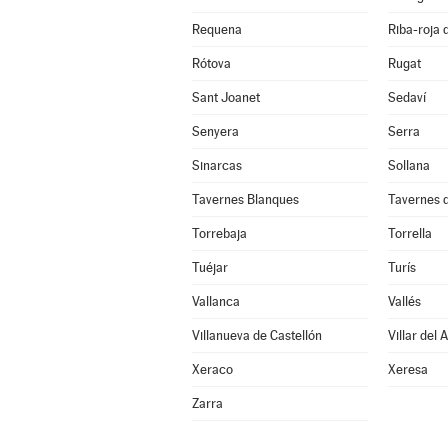
Requena
Riba-roja 
Rótova
Rugat
Sant Joanet
Sedaví
Senyera
Serra
Sinarcas
Sollana
Tavernes Blanques
Tavernes d
Torrebaja
Torrella
Tuéjar
Turís
Vallanca
Vallés
Villanueva de Castellón
Villar del 
Xeraco
Xeresa
Zarra