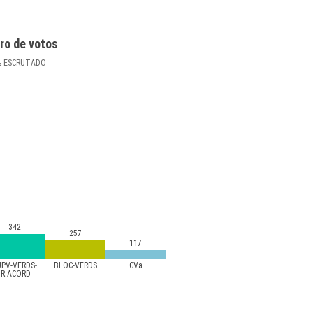
ro de votos
%
ESCRUTADO
342
257
117
UPV-VERDS-
BLOC-VERDS
CVa
IR:ACORD