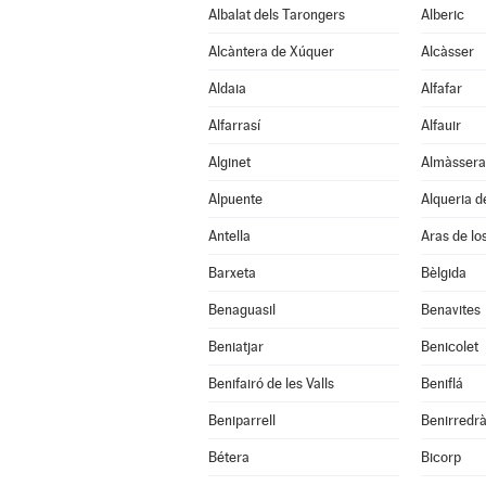
Albalat dels Tarongers
Alberic
Alcàntera de Xúquer
Alcàsser
Aldaia
Alfafar
Alfarrasí
Alfauir
Alginet
Almàssera
Alpuente
Alqueria d
Antella
Aras de lo
Barxeta
Bèlgida
Benaguasil
Benavites
Beniatjar
Benicolet
Benifairó de les Valls
Beniflá
Beniparrell
Benirredr
Bétera
Bicorp