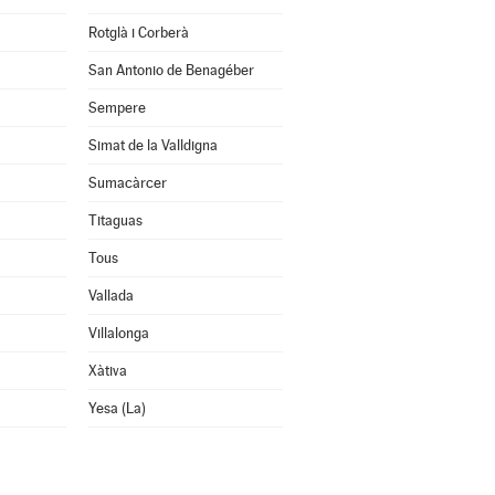
Rotglà i Corberà
San Antonio de Benagéber
Sempere
Simat de la Valldigna
Sumacàrcer
Titaguas
Tous
Vallada
Villalonga
Xàtiva
Yesa (La)