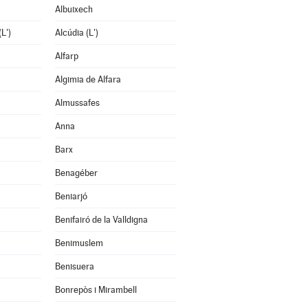
Albuixech
L')
Alcúdia (L')
Alfarp
Algimia de Alfara
Almussafes
Anna
Barx
Benagéber
Beniarjó
Benifairó de la Valldigna
Benimuslem
Benisuera
Bonrepòs i Mirambell