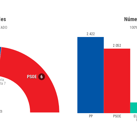
les
Núme
TADO
100
2.422
2.052
6
PSOE
ría
ta
7
ES
PP
PSOE
E