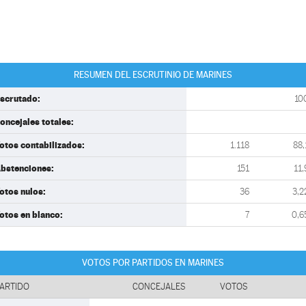
RESUMEN DEL ESCRUTINIO DE MARINES
scrutado:
10
oncejales totales:
otos contabilizados:
1.118
88,
bstenciones:
151
11,
otos nulos:
36
3,2
otos en blanco:
7
0,6
VOTOS POR PARTIDOS EN MARINES
ARTIDO
CONCEJALES
VOTOS