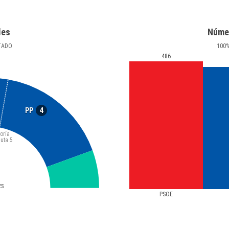
les
Núme
TADO
100
486
4
PP
oría
luta
5
ES
PSOE