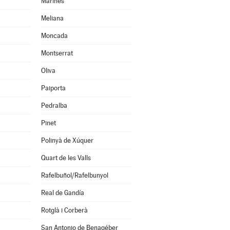
Marines
Meliana
Moncada
Montserrat
Oliva
Paiporta
Pedralba
Pinet
Polinyà de Xúquer
Quart de les Valls
Rafelbuñol/Rafelbunyol
Real de Gandía
Rotglà i Corberà
San Antonio de Benagéber