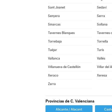
Sant Joanet
Sedaví
Senyera
Serra
Sinarcas
Sollana
Tavernes Blanques
Tavernes d
Torrebaja
Torrella
Tuéjar
Turís
Vallanca
Vallés
Villanueva de Castellón
Villar del 
Xeraco
Xeresa
Zarra
Provincias de C. Valenciana
Alicante / Alacant
Caste