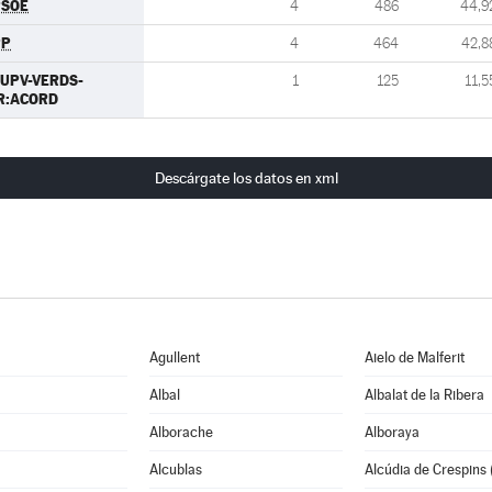
PSOE
4
486
44,9
PP
4
464
42,8
UPV-VERDS-
1
125
11,5
R:ACORD
Descárgate los datos en xml
Agullent
Aielo de Malferit
Albal
Albalat de la Ribera
Alborache
Alboraya
Alcublas
Alcúdia de Crespins (