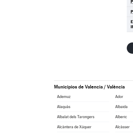
E
I
Municipios de Valencia / València
Ademuz
Ador
Alaquàs
Albaida
Albalat dels Tarongers
Alberic
Alcàntera de Xúquer
Alcàsser