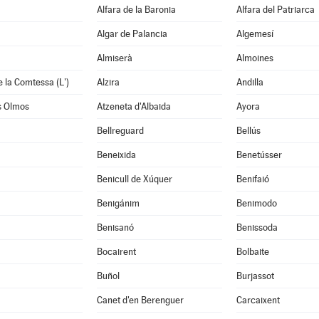
Alfara de la Baronia
Alfara del Patriarca
Algar de Palancia
Algemesí
Almiserà
Almoines
e la Comtessa (L')
Alzira
Andilla
s Olmos
Atzeneta d'Albaida
Ayora
Bellreguard
Bellús
Beneixida
Benetússer
Benicull de Xúquer
Benifaió
Benigánim
Benimodo
à
Benisanó
Benissoda
Bocairent
Bolbaite
Buñol
Burjassot
Canet d'en Berenguer
Carcaixent