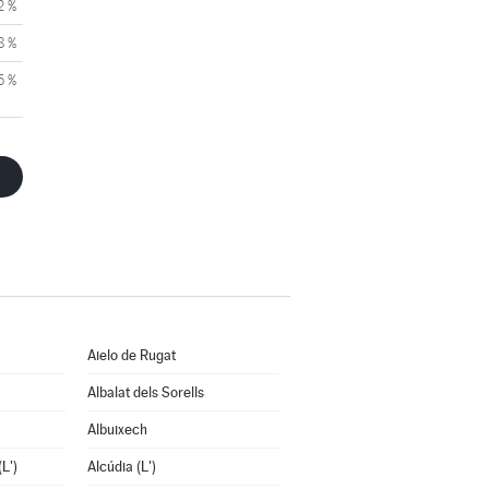
2 %
8 %
5 %
Aielo de Rugat
Albalat dels Sorells
Albuixech
L')
Alcúdia (L')