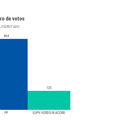
ro de votos
%
ESCRUTADO
464
125
PP
EUPV-VERDS-IR:ACORD