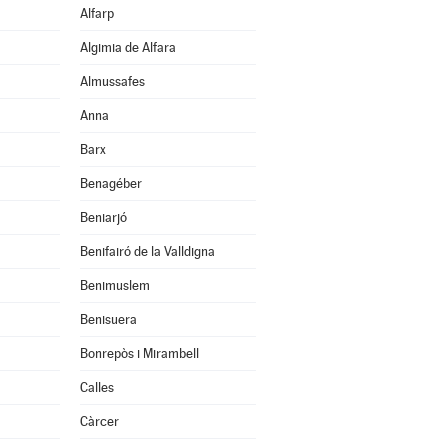
Alfarp
Algimia de Alfara
Almussafes
Anna
Barx
Benagéber
Beniarjó
Benifairó de la Valldigna
Benimuslem
Benisuera
Bonrepòs i Mirambell
Calles
Càrcer