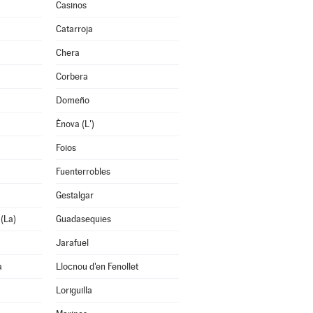
Casinos
Catarroja
Chera
Corbera
Domeño
Ènova (L')
Foios
Fuenterrobles
Gestalgar
 (La)
Guadasequies
Jarafuel
a
Llocnou d'en Fenollet
Loriguilla