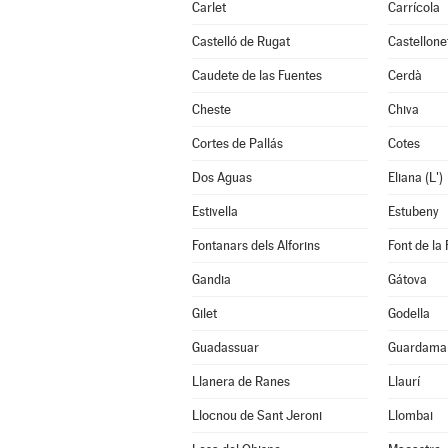
Carlet
Carrícola
Castelló de Rugat
Castellone
Caudete de las Fuentes
Cerdà
Cheste
Chiva
Cortes de Pallás
Cotes
Dos Aguas
Eliana (L')
Estivella
Estubeny
Fontanars dels Alforins
Font de la 
Gandia
Gátova
Gilet
Godella
Guadassuar
Guardamar
Llanera de Ranes
Llaurí
Llocnou de Sant Jeroni
Llombai