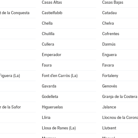
Casas Altas
Casas Bajas
t de la Conquesta
Castielfabib
Catadau
Chella
Chelva
Chulilla
Cofrentes
Cullera
Daimús
Emperador
Enguera
Faura
Favara
Figuera (La)
Font d'en Carròs (La)
Fortaleny
Gavarda
Genovés
Godelleta
Granja de la Costera
 de la Safor
Higueruelas
Jalance
Llíria
Llocnou de la Coron
Llosa de Ranes (La)
Llutxent