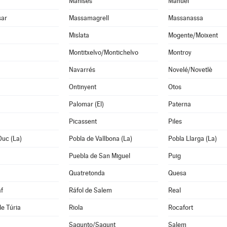
Manises
Manuel
sar
Massamagrell
Massanassa
Mislata
Mogente/Moixent
Montitxelvo/Montichelvo
Montroy
Navarrés
Novelé/Novetlè
Ontinyent
Otos
Palomar (El)
Paterna
Picassent
Piles
Duc (La)
Pobla de Vallbona (La)
Pobla Llarga (La)
Puebla de San Miguel
Puig
Quatretonda
Quesa
f
Ráfol de Salem
Real
de Túria
Riola
Rocafort
Sagunto/Sagunt
Salem