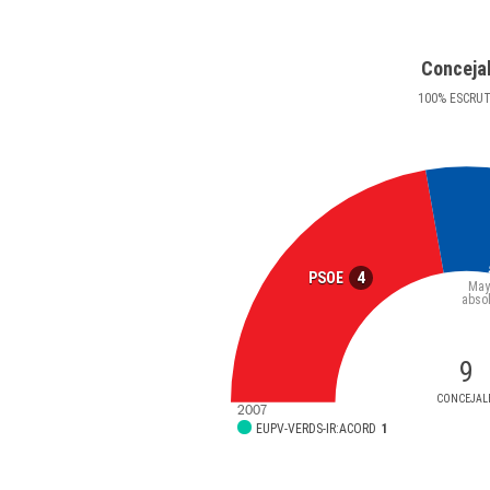
Conceja
100
%
ESCRU
4
PSOE
May
abso
9
CONCEJAL
2007
EUPV-VERDS-IR:ACORD
1