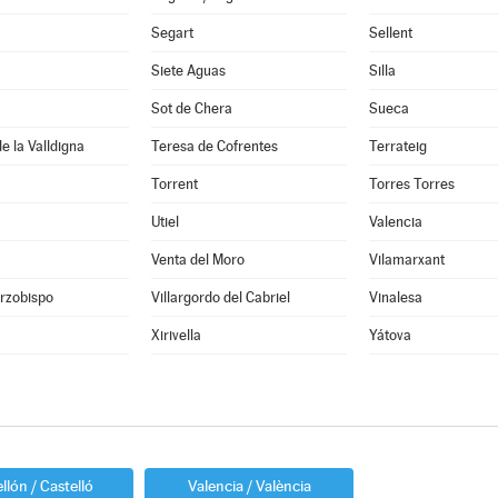
Segart
Sellent
Siete Aguas
Silla
Sot de Chera
Sueca
e la Valldigna
Teresa de Cofrentes
Terrateig
Torrent
Torres Torres
Utiel
Valencia
Venta del Moro
Vilamarxant
Arzobispo
Villargordo del Cabriel
Vinalesa
Xirivella
Yátova
llón / Castelló
Valencia / València