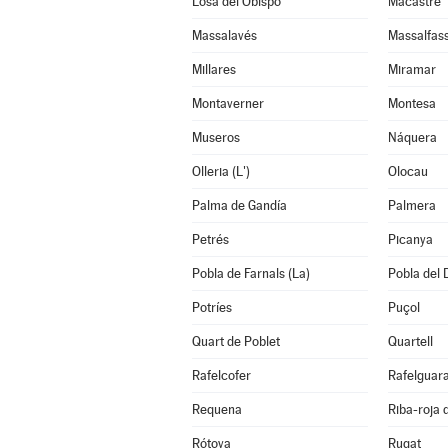
Losa del Obispo
Macastre
Massalavés
Massalfas
Millares
Miramar
Montaverner
Montesa
Museros
Náquera
Olleria (L')
Olocau
Palma de Gandía
Palmera
Petrés
Picanya
Pobla de Farnals (La)
Pobla del 
Potríes
Puçol
Quart de Poblet
Quartell
Rafelcofer
Rafelguara
Requena
Riba-roja 
Rótova
Rugat