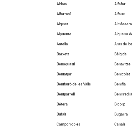
Aldaia
Alfafar
Alfarrasí
Alfauir
Alginet
Almàssera
Alpuente
Alqueria d
Antella
Aras de lo
Barxeta
Bèlgida
Benaguasil
Benavites
Beniatjar
Benicolet
Benifairó de les Valls
Beniflá
Beniparrell
Benirredr
Bétera
Bicorp
Bufali
Bugarra
Camporrobles
Canals