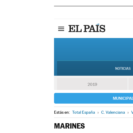
NOTICIAS
2019
MUNICIPA
Estás en:
Total España
»
C. Valenciana
»
V
MARINES