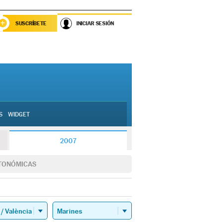
SUSCRÍBETE
INICIAR SESIÓN
S
WIDGET
2007
TONÓMICAS