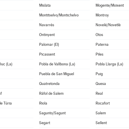
Mislata
Mogente/Moixent
Montitxelvo/Montichelvo
Montroy
Navarrés
Novelé/Novetlè
Ontinyent
Otos
Palomar (El)
Paterna
Picassent
Piles
Duc (La)
Pobla de Vallbona (La)
Pobla Llarga (La)
Puebla de San Miguel
Puig
Quatretonda
Quesa
f
Ráfol de Salem
Real
de Túria
Riola
Rocafort
Sagunto/Sagunt
Salem
Segart
Sellent