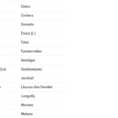
Chera
Corbera
Domeño
Ènova (L')
Foios
Fuenterrobles
Gestalgar
 (La)
Guadasequies
Jarafuel
a
Llocnou d'en Fenollet
Loriguilla
Marines
Meliana