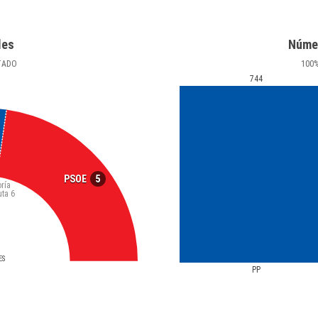
les
Núme
TADO
100
744
5
PSOE
ría
uta
6
ES
PP