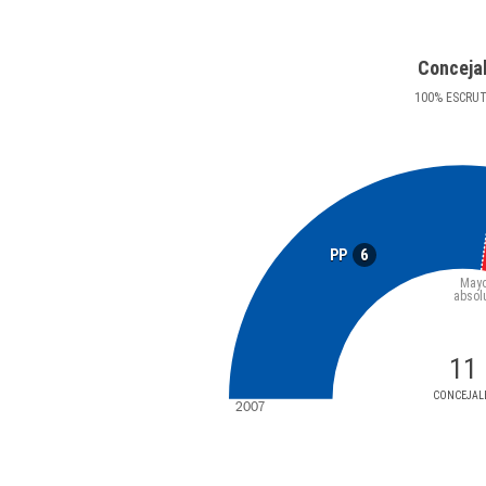
Conceja
100
%
ESCRU
6
PP
Mayo
absol
11
CONCEJAL
2007