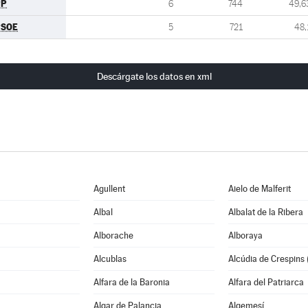
PP
6
744
49,6
PSOE
5
721
48,
Descárgate los datos en xml
Agullent
Aielo de Malferit
Albal
Albalat de la Ribera
Alborache
Alboraya
Alcublas
Alcúdia de Crespins (
Alfara de la Baronia
Alfara del Patriarca
Algar de Palancia
Algemesí