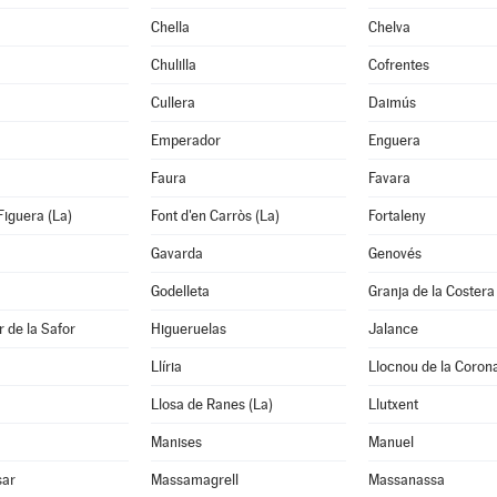
Chella
Chelva
Chulilla
Cofrentes
Cullera
Daimús
Emperador
Enguera
Faura
Favara
Figuera (La)
Font d'en Carròs (La)
Fortaleny
Gavarda
Genovés
Godelleta
Granja de la Costera
 de la Safor
Higueruelas
Jalance
Llíria
Llocnou de la Coron
Llosa de Ranes (La)
Llutxent
Manises
Manuel
sar
Massamagrell
Massanassa