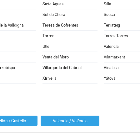
Siete Aguas
Silla
Sot de Chera
Sueca
e la Valldigna
Teresa de Cofrentes
Terrateig
Torrent
Torres Torres
Utiel
Valencia
Venta del Moro
Vilamarxant
Arzobispo
Villargordo del Cabriel
Vinalesa
Xirivella
Yátova
llón / Castelló
Valencia / València