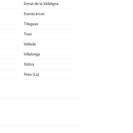
Simat de la Valldigna
Sumacàrcer
Titaguas
Tous
Vallada
Villalonga
Xàtiva
Yesa (La)