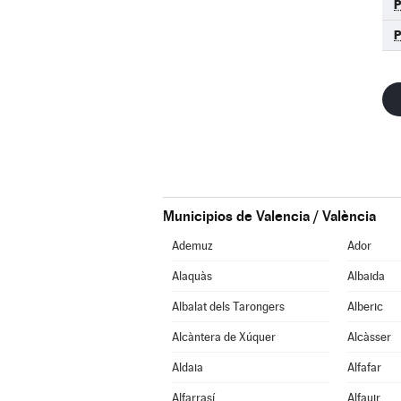
Municipios de Valencia / València
Ademuz
Ador
Alaquàs
Albaida
Albalat dels Tarongers
Alberic
Alcàntera de Xúquer
Alcàsser
Aldaia
Alfafar
Alfarrasí
Alfauir