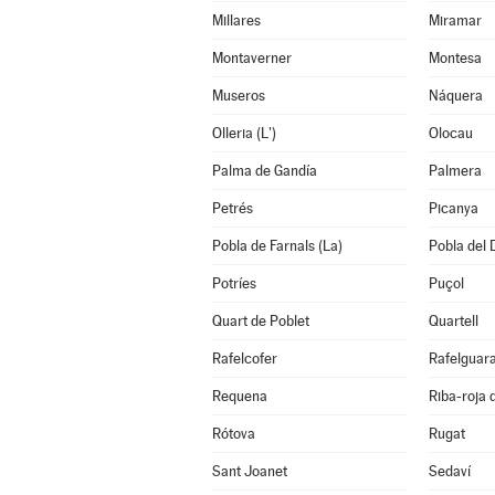
Millares
Miramar
Montaverner
Montesa
Museros
Náquera
Olleria (L')
Olocau
Palma de Gandía
Palmera
Petrés
Picanya
Pobla de Farnals (La)
Pobla del 
Potríes
Puçol
Quart de Poblet
Quartell
Rafelcofer
Rafelguara
Requena
Riba-roja 
Rótova
Rugat
Sant Joanet
Sedaví