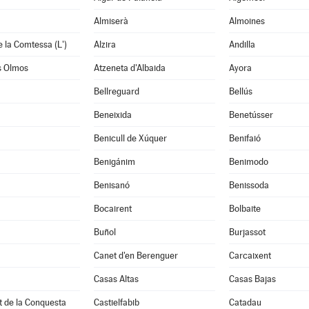
Almiserà
Almoines
e la Comtessa (L')
Alzira
Andilla
s Olmos
Atzeneta d'Albaida
Ayora
Bellreguard
Bellús
Beneixida
Benetússer
Benicull de Xúquer
Benifaió
Benigánim
Benimodo
à
Benisanó
Benissoda
Bocairent
Bolbaite
Buñol
Burjassot
Canet d'en Berenguer
Carcaixent
Casas Altas
Casas Bajas
t de la Conquesta
Castielfabib
Catadau