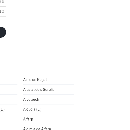
3 %
1 %
Aielo de Rugat
Albalat dels Sorells
Albuixech
L')
Alcúdia (L')
Alfarp
Algimia de Alfara