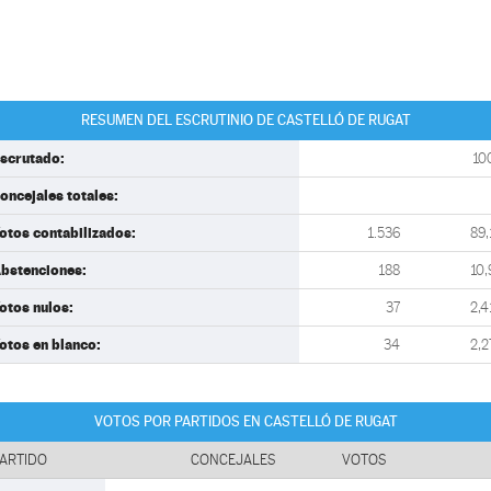
RESUMEN DEL ESCRUTINIO DE CASTELLÓ DE RUGAT
scrutado:
10
oncejales totales:
otos contabilizados:
1.536
89,
bstenciones:
188
10,
otos nulos:
37
2,4
otos en blanco:
34
2,2
VOTOS POR PARTIDOS EN CASTELLÓ DE RUGAT
ARTIDO
CONCEJALES
VOTOS