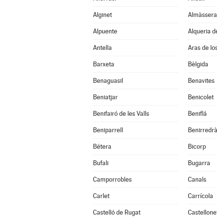
Alginet
Almàssera
Alpuente
Alqueria d
Antella
Aras de lo
Barxeta
Bèlgida
Benaguasil
Benavites
Beniatjar
Benicolet
Benifairó de les Valls
Beniflá
Beniparrell
Benirredr
Bétera
Bicorp
Bufali
Bugarra
Camporrobles
Canals
Carlet
Carrícola
Castelló de Rugat
Castellone