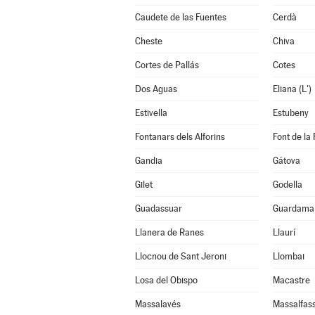
Caudete de las Fuentes
Cerdà
Cheste
Chiva
Cortes de Pallás
Cotes
Dos Aguas
Eliana (L')
Estivella
Estubeny
Fontanars dels Alforins
Font de la 
Gandia
Gátova
Gilet
Godella
Guadassuar
Guardamar
Llanera de Ranes
Llaurí
Llocnou de Sant Jeroni
Llombai
Losa del Obispo
Macastre
Massalavés
Massalfas