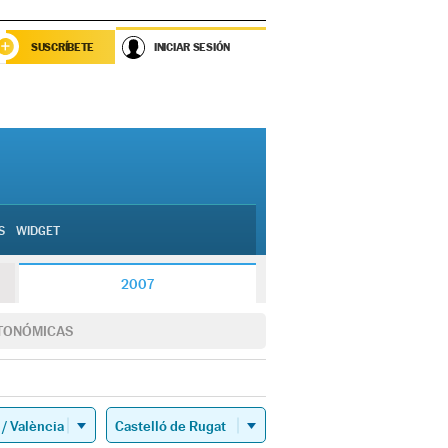
SUSCRÍBETE
INICIAR SESIÓN
S
WIDGET
2007
TONÓMICAS