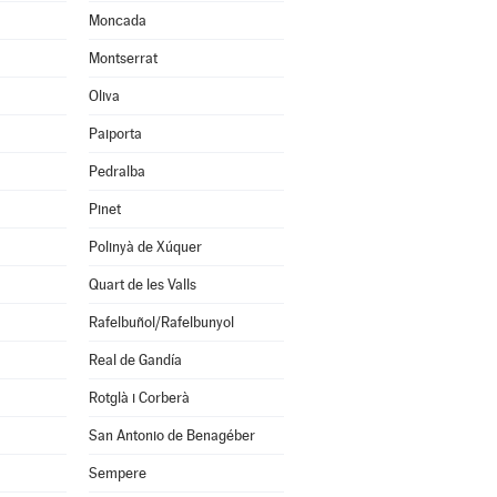
Moncada
Montserrat
Oliva
Paiporta
Pedralba
Pinet
Polinyà de Xúquer
Quart de les Valls
Rafelbuñol/Rafelbunyol
Real de Gandía
Rotglà i Corberà
San Antonio de Benagéber
Sempere