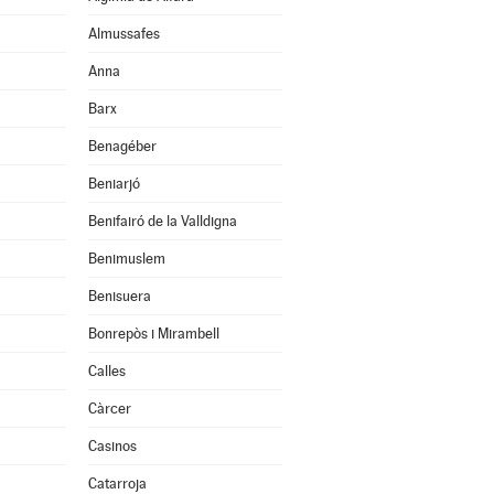
Almussafes
Anna
Barx
Benagéber
Beniarjó
Benifairó de la Valldigna
Benimuslem
Benisuera
Bonrepòs i Mirambell
Calles
Càrcer
Casinos
Catarroja