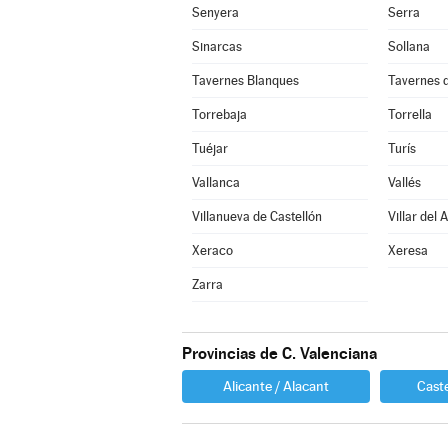
Senyera
Serra
Sinarcas
Sollana
Tavernes Blanques
Tavernes d
Torrebaja
Torrella
Tuéjar
Turís
Vallanca
Vallés
Villanueva de Castellón
Villar del 
Xeraco
Xeresa
Zarra
Provincias de C. Valenciana
Alicante / Alacant
Caste