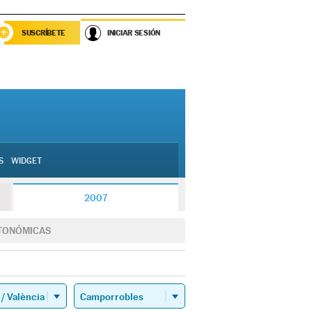
SUSCRÍBETE
INICIAR SESIÓN
S
WIDGET
2007
TONÓMICAS