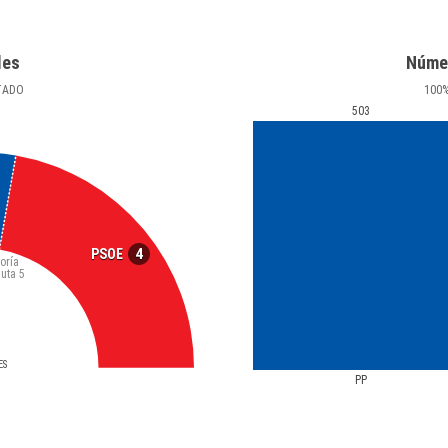
les
Núme
TADO
100
503
4
PSOE
oría
luta
5
ES
PP