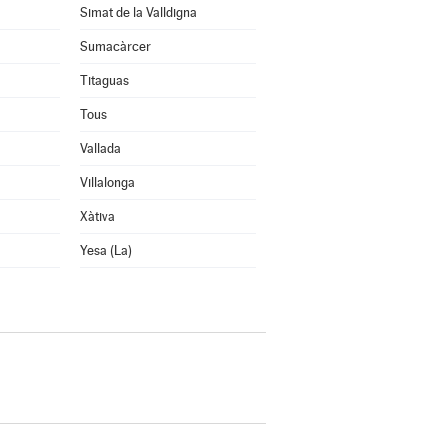
Simat de la Valldigna
Sumacàrcer
Titaguas
Tous
Vallada
Villalonga
Xàtiva
Yesa (La)