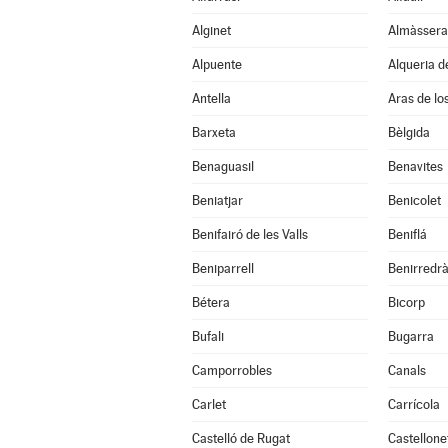
Alginet
Almàssera
Alpuente
Alqueria d
Antella
Aras de lo
Barxeta
Bèlgida
Benaguasil
Benavites
Beniatjar
Benicolet
Benifairó de les Valls
Beniflá
Beniparrell
Benirredr
Bétera
Bicorp
Bufali
Bugarra
Camporrobles
Canals
Carlet
Carrícola
Castelló de Rugat
Castellone