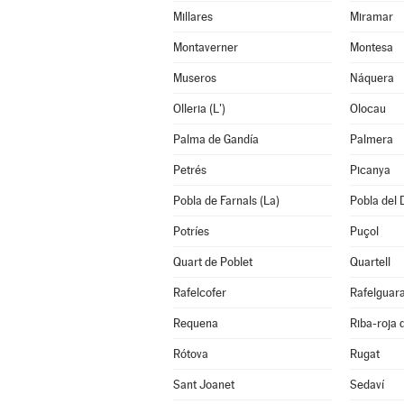
Millares
Miramar
Montaverner
Montesa
Museros
Náquera
Olleria (L')
Olocau
Palma de Gandía
Palmera
Petrés
Picanya
Pobla de Farnals (La)
Pobla del 
Potríes
Puçol
Quart de Poblet
Quartell
Rafelcofer
Rafelguara
Requena
Riba-roja 
Rótova
Rugat
Sant Joanet
Sedaví