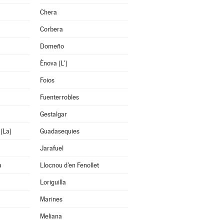
Chera
Corbera
Domeño
Ènova (L')
Foios
Fuenterrobles
Gestalgar
 (La)
Guadasequies
Jarafuel
a
Llocnou d'en Fenollet
Loriguilla
Marines
Meliana