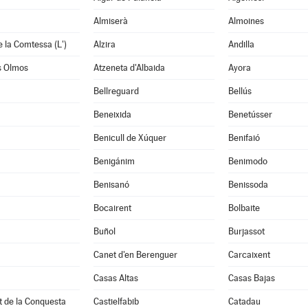
Almiserà
Almoines
e la Comtessa (L')
Alzira
Andilla
s Olmos
Atzeneta d'Albaida
Ayora
Bellreguard
Bellús
Beneixida
Benetússer
Benicull de Xúquer
Benifaió
Benigánim
Benimodo
à
Benisanó
Benissoda
Bocairent
Bolbaite
Buñol
Burjassot
Canet d'en Berenguer
Carcaixent
Casas Altas
Casas Bajas
t de la Conquesta
Castielfabib
Catadau