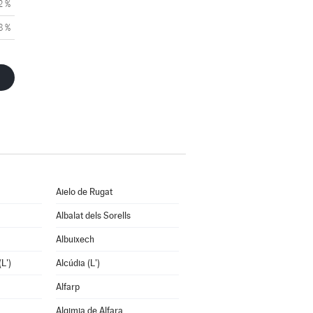
2 %
8 %
Aielo de Rugat
Albalat dels Sorells
Albuixech
L')
Alcúdia (L')
Alfarp
Algimia de Alfara