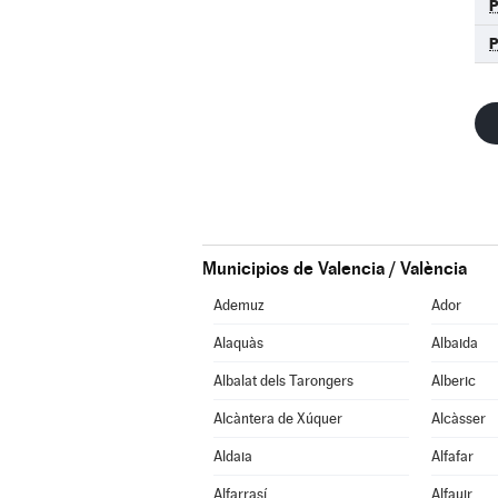
Municipios de Valencia / València
Ademuz
Ador
Alaquàs
Albaida
Albalat dels Tarongers
Alberic
Alcàntera de Xúquer
Alcàsser
Aldaia
Alfafar
Alfarrasí
Alfauir