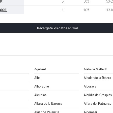
PP
5
503
53,6
PSOE
4
405
43,1
Descárgate los datos en xml
Agullent
Aielo de Malferit
Albal
Albalat de la Ribera
Alborache
Alboraya
Alcublas
Alcúdia de Crespins (
Alfara de la Baronia
Alfara del Patriarca
Algar de Palancia
Algemesí