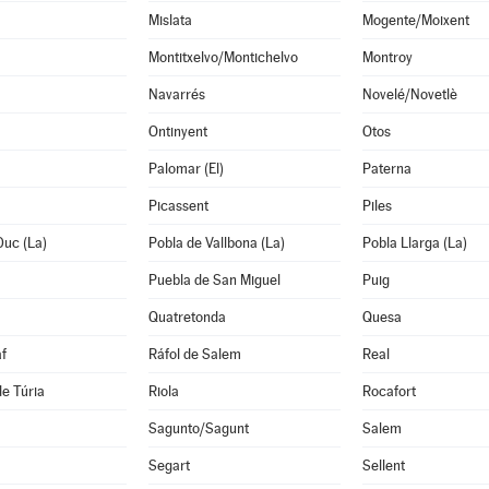
Mislata
Mogente/Moixent
Montitxelvo/Montichelvo
Montroy
Navarrés
Novelé/Novetlè
Ontinyent
Otos
Palomar (El)
Paterna
Picassent
Piles
Duc (La)
Pobla de Vallbona (La)
Pobla Llarga (La)
Puebla de San Miguel
Puig
Quatretonda
Quesa
f
Ráfol de Salem
Real
de Túria
Riola
Rocafort
Sagunto/Sagunt
Salem
Segart
Sellent