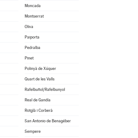
Moncada
Montserrat
Oliva
Paiporta
Pedralba
Pinet
Polinyà de Xúquer
Quart de les Valls
Rafelbuñol/Rafelbunyol
Real de Gandía
Rotglà i Corberà
San Antonio de Benagéber
Sempere