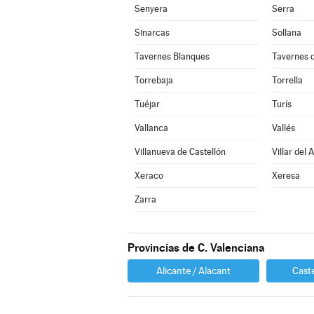
Senyera
Serra
Sinarcas
Sollana
Tavernes Blanques
Tavernes d
Torrebaja
Torrella
Tuéjar
Turís
Vallanca
Vallés
Villanueva de Castellón
Villar del 
Xeraco
Xeresa
Zarra
Provincias de C. Valenciana
Alicante / Alacant
Caste