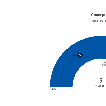
Conceja
100
%
ESCRU
5
PP
May
abso
9
CONCEJAL
2007