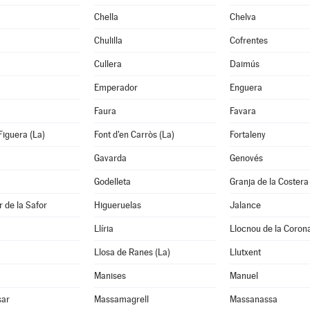
Chella
Chelva
Chulilla
Cofrentes
Cullera
Daimús
Emperador
Enguera
Faura
Favara
Figuera (La)
Font d'en Carròs (La)
Fortaleny
Gavarda
Genovés
Godelleta
Granja de la Costera
 de la Safor
Higueruelas
Jalance
Llíria
Llocnou de la Coron
Llosa de Ranes (La)
Llutxent
Manises
Manuel
sar
Massamagrell
Massanassa