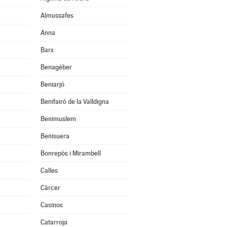
Almussafes
Anna
Barx
Benagéber
Beniarjó
Benifairó de la Valldigna
Benimuslem
Benisuera
Bonrepòs i Mirambell
Calles
Càrcer
Casinos
Catarroja