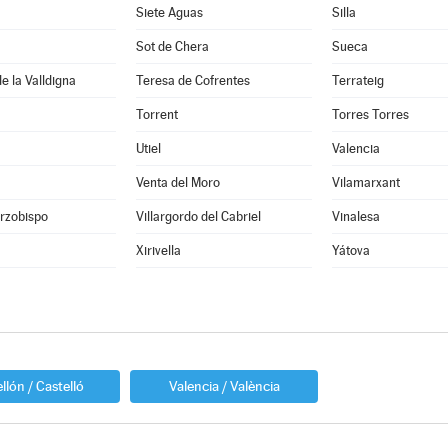
Siete Aguas
Silla
Sot de Chera
Sueca
e la Valldigna
Teresa de Cofrentes
Terrateig
Torrent
Torres Torres
Utiel
Valencia
Venta del Moro
Vilamarxant
Arzobispo
Villargordo del Cabriel
Vinalesa
Xirivella
Yátova
llón / Castelló
Valencia / València