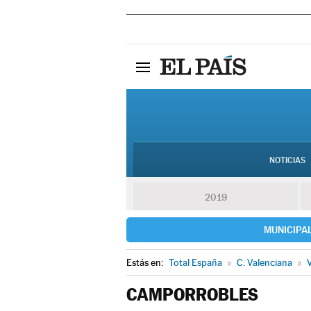
NOTICIAS
2019
MUNICIPA
Estás en:
Total España
»
C. Valenciana
»
V
CAMPORROBLES