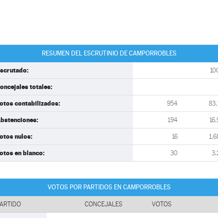
RESUMEN DEL ESCRUTINIO DE CAMPORROBLES
scrutado:
10
oncejales totales:
otos contabilizados:
954
83,
bstenciones:
194
16,
otos nulos:
16
1,6
otos en blanco:
30
3,
VOTOS POR PARTIDOS EN CAMPORROBLES
ARTIDO
CONCEJALES
VOTOS