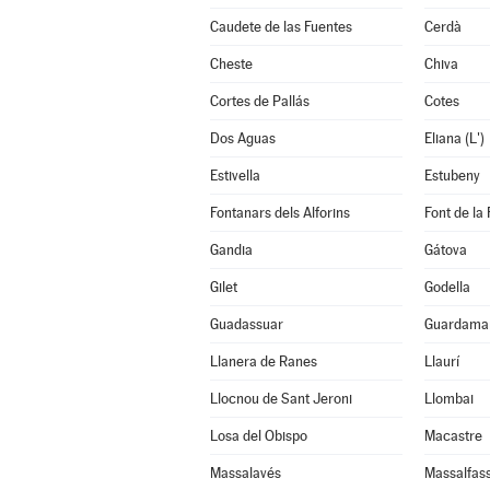
Caudete de las Fuentes
Cerdà
Cheste
Chiva
Cortes de Pallás
Cotes
Dos Aguas
Eliana (L')
Estivella
Estubeny
Fontanars dels Alforins
Font de la 
Gandia
Gátova
Gilet
Godella
Guadassuar
Guardamar
Llanera de Ranes
Llaurí
Llocnou de Sant Jeroni
Llombai
Losa del Obispo
Macastre
Massalavés
Massalfas