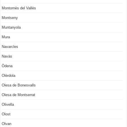
Montornès del Vallès
Montseny
Muntanyola
Mura
Navarcles
Navàs
Òdena
Olèrdola
Olesa de Bonesvalls
Olesa de Montserrat
Olivella
Olost
Olvan