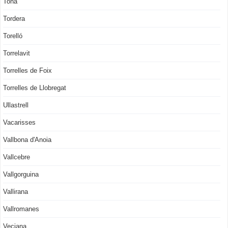
Tona
Tordera
Torelló
Torrelavit
Torrelles de Foix
Torrelles de Llobregat
Ullastrell
Vacarisses
Vallbona d'Anoia
Vallcebre
Vallgorguina
Vallirana
Vallromanes
Veciana