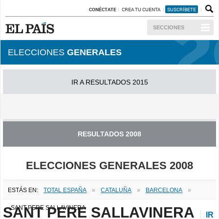
CONÉCTATE
CREA TU CUENTA
SUSCRÍBETE
SECCIONES
ELECCIONES
GENERALES
IR A RESULTADOS 2015
IR A RESULTADOS 2011
RESULTADOS 2008
ELECCIONES GENERALES 2008
ESTÁS EN:
TOTAL ESPAÑA
»
CATALUÑA
»
BARCELONA
»
SANT PERE SALLAVINERA
SANT PERE SALLAVINERA
IR