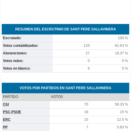
RESUMEN DEL ESCRUTINIO DE SANT PERE SALLAVINERA
Escrutado:
100 %
Votos contabilizados:
120
81.63 %
Abstenciones:
27
18.37 %
Votos nulos:
0
0 %
Votos en blanco:
6
5 %
VOTOS POR PARTIDOS EN SANT PERE SALLAVINERA
PARTIDO
VOTOS
CiU
70
58.33 %
PSC-PSOE
18
15 %
ERC
15
12.5 %
PP
7
5.83 %