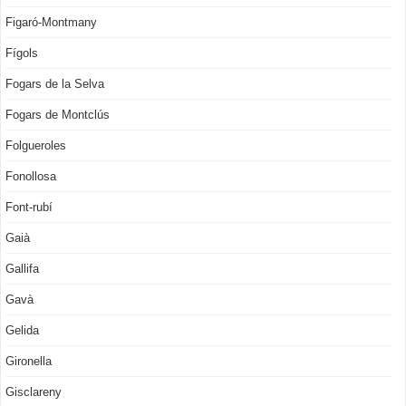
Figaró-Montmany
Fígols
Fogars de la Selva
Fogars de Montclús
Folgueroles
Fonollosa
Font-rubí
Gaià
Gallifa
Gavà
Gelida
Gironella
Gisclareny