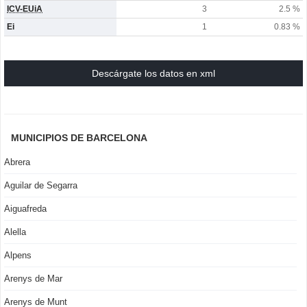
ICV-EUiA
3
2.5 %
Ei
1
0.83 %
Descárgate los datos en xml
MUNICIPIOS DE BARCELONA
Abrera
Aguilar de Segarra
Aiguafreda
Alella
Alpens
Arenys de Mar
Arenys de Munt