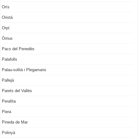
Orís
Oristà
Orpí
Òrrius
Pacs del Penedès
Palafolls
Palau-solità i Plegamans
Pallejà
Parets del Vallès
Perafita
Piera
Pineda de Mar
Polinyà