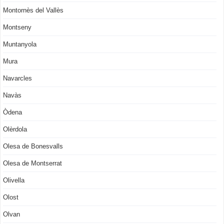
Montornès del Vallès
Montseny
Muntanyola
Mura
Navarcles
Navàs
Òdena
Olèrdola
Olesa de Bonesvalls
Olesa de Montserrat
Olivella
Olost
Olvan