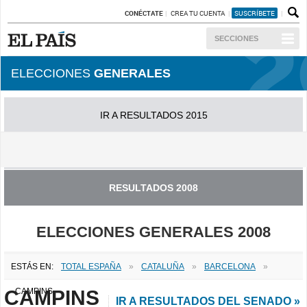
CONÉCTATE
CREA TU CUENTA
SUSCRÍBETE
SECCIONES
ELECCIONES
GENERALES
IR A RESULTADOS 2015
IR A RESULTADOS 2011
RESULTADOS 2008
ELECCIONES GENERALES 2008
ESTÁS EN:
TOTAL ESPAÑA
»
CATALUÑA
»
BARCELONA
»
CAMPINS
CAMPINS
IR A RESULTADOS DEL SENADO »