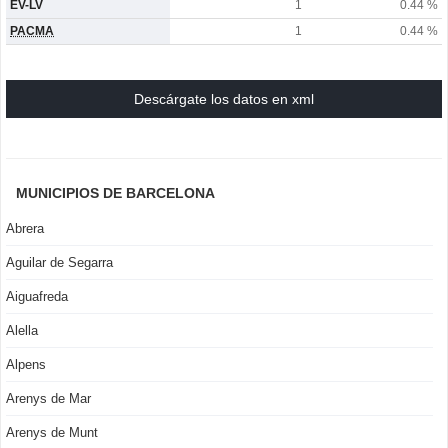
EV-LV
1
0.44 %
PACMA
1
0.44 %
Descárgate los datos en xml
MUNICIPIOS DE BARCELONA
Abrera
Aguilar de Segarra
Aiguafreda
Alella
Alpens
Arenys de Mar
Arenys de Munt