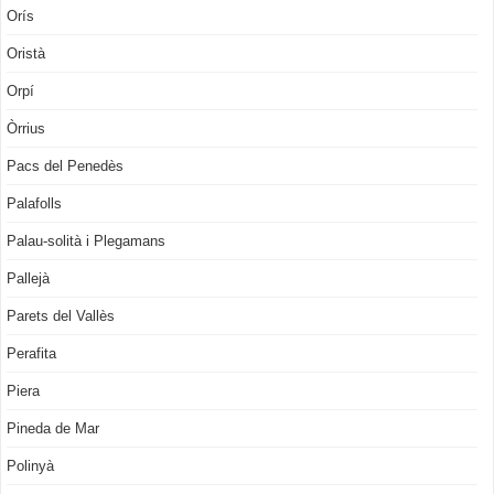
Orís
Oristà
Orpí
Òrrius
Pacs del Penedès
Palafolls
Palau-solità i Plegamans
Pallejà
Parets del Vallès
Perafita
Piera
Pineda de Mar
Polinyà