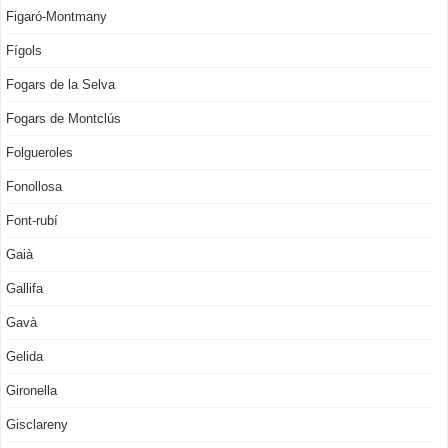
Figaró-Montmany
Fígols
Fogars de la Selva
Fogars de Montclús
Folgueroles
Fonollosa
Font-rubí
Gaià
Gallifa
Gavà
Gelida
Gironella
Gisclareny