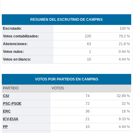
RESUMEN DEL ESCRUTINIO DE CAMPINS
Escrutado:
100 %
Votos contabilizados:
226
78.2 %
Abstenciones:
63
21.8 %
Votos nulos:
1
0.44 %
Votos en blanco:
10
4.44 %
VOTOS POR PARTIDOS EN CAMPINS
PARTIDO
VOTOS
CiU
74
32.89 %
PSC-PSOE
72
32 %
ERC
36
16 %
ICV-EUiA
21
9.33 %
PP
10
4.44 %