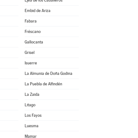
Ejea de los Caballeros
Embid de Ariza
Fabara
Fréscano
Gallocanta
Grisel
Isuerre
La Almunia de Doña Godina
La Puebla de Alfindén
La Zaida
Litago
Los Fayos
Luesma
Mainar