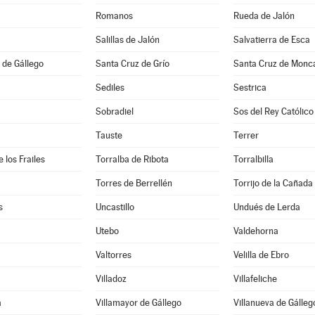
Romanos
Rueda de Jalón
Salillas de Jalón
Salvatierra de Esca
 de Gállego
Santa Cruz de Grío
Santa Cruz de Monc
Sediles
Sestrica
Sobradiel
Sos del Rey Católico
Tauste
Terrer
 los Frailes
Torralba de Ribota
Torralbilla
Torres de Berrellén
Torrijo de la Cañada
s
Uncastillo
Undués de Lerda
Utebo
Valdehorna
Valtorres
Velilla de Ebro
Villadoz
Villafeliche
a
Villamayor de Gállego
Villanueva de Gálleg