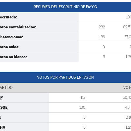
RESUMEN DEL ESCRUTINIO DE FAYÓN
scrutado:
10
otos contabilizados:
232
62.5
bstenciones:
139
37.4
otos nulos:
0
otos en blanco:
3
1.2
VOTOS POR PARTIDOS EN FAYÓN
ARTIDO
VOT
PP
117
50.4
PSOE
100
43.
U
5
2.1
CHA
3
1.2