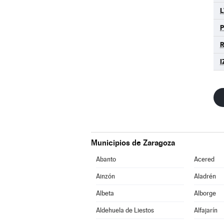
L
I
Municipios de Zaragoza
Abanto
Acered
Ainzón
Aladrén
Albeta
Alborge
Aldehuela de Liestos
Alfajarín