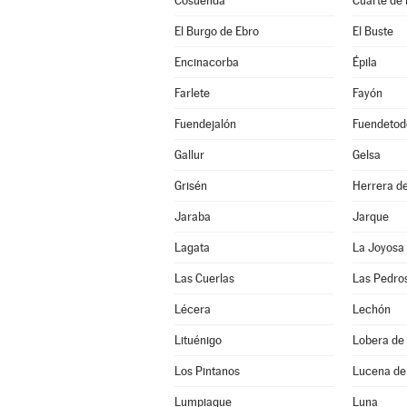
Cosuenda
Cuarte de
El Burgo de Ebro
El Buste
Encinacorba
Épila
Farlete
Fayón
Fuendejalón
Fuendetod
Gallur
Gelsa
Grisén
Herrera de
Jaraba
Jarque
Lagata
La Joyosa
Las Cuerlas
Las Pedro
Lécera
Lechón
Lituénigo
Lobera de 
Los Pintanos
Lucena de
Lumpiaque
Luna