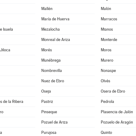
Mallén
Malón
María de Huerva
Marracos
e Isuela
Mezalocha
Mianos
Monreal de Ariza
Monterde
Jiloca
Morés
Moros
Munébrega
Murero
Nombrevilla
Nonaspe
Nuez de Ebro
Olvés
Oseja
Osera de Ebro
s de la Ribera
Pastriz
Pedrola
ro
Pinseque
Plasencia de Jalón
Pozuel de Ariza
Pozuelo de Aragón
na
Purujosa
Quinto