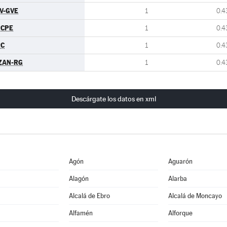
V-GVE
1
0.4
PCPE
1
0.4
RC
1
0.4
ZAN-RG
1
0.4
Descárgate los datos en xml
Agón
Aguarón
Alagón
Alarba
Alcalá de Ebro
Alcalá de Moncayo
Alfamén
Alforque