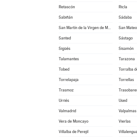
Retascón
Ricla
Sabiñán
Sádaba
San Martín de la Virgen de Moncayo
San Mateo
Santed
Sástago
Sigüés
Sisamón
Talamantes
Tarazona
Tobed
Torralba de
Torrelapaja
Torrellas
Trasmoz
Trasobare
Urriés
Used
Valmadrid
Valpalmas
Vera de Moncayo
Vierlas
Villalba de Perejil
Villalengu