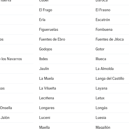
 Huerva
Cubel
Daroca
El Frago
El Frasno
Erla
Escatrón
Figueruelas
Fombuena
os
Fuentes de Ebro
Fuentes de Jiloca
Godojos
Gotor
 los Navarros
Ibdes
Illueca
Jaulín
La Almolda
La Muela
Langa del Castillo
sas
La Vilueña
Layana
Leciñena
Letux
Onsella
Longares
Longás
 Jalón
Luceni
Luesia
Maella
Magallón