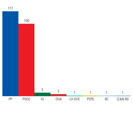
117
100
5
3
1
1
1
1
PP
PSOE
IU
CHA
LV-GVE
PCPE
RC
IZAN-RG