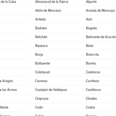
 de la Cuba
Almonacid de la Sierra
Alpartir
Añón de Moncayo
Aranda de Moncayo
Artieda
Asín
Badules
Bagüés
Belchite
Belmonte de Graciá
Bijuesca
Biota
Borja
Botorrita
Bulbuente
Bureta
Calatayud
Calatorao
de Aragón
Carenas
Cariñena
e las Armas
Castejón de Valdejasa
Castiliscar
Chiprana
Chodes
Ribota
Codo
Codos