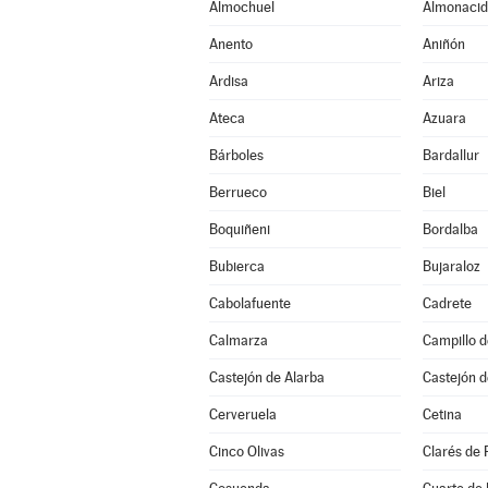
Almochuel
Almonacid
Anento
Aniñón
Ardisa
Ariza
Ateca
Azuara
Bárboles
Bardallur
Berrueco
Biel
Boquiñeni
Bordalba
Bubierca
Bujaraloz
Cabolafuente
Cadrete
Calmarza
Campillo 
Castejón de Alarba
Castejón d
Cerveruela
Cetina
Cinco Olivas
Clarés de 