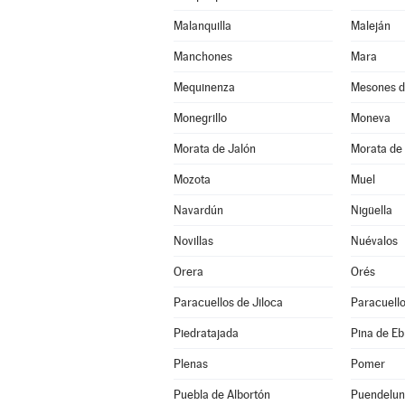
Malanquilla
Maleján
Manchones
Mara
Mequinenza
Mesones d
Monegrillo
Moneva
Morata de Jalón
Morata de 
Mozota
Muel
Navardún
Nigüella
Novillas
Nuévalos
Orera
Orés
Paracuellos de Jiloca
Paracuello
Piedratajada
Pina de Eb
Plenas
Pomer
Puebla de Albortón
Puendelu