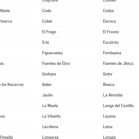
Chiprana
Chodes
Ribota
Codo
Codos
 Huerva
Cubel
Daroca
El Frago
El Frasno
Erla
Escatrón
Figueruelas
Fombuena
os
Fuentes de Ebro
Fuentes de Jiloca
Godojos
Gotor
 los Navarros
Ibdes
Illueca
Jaulín
La Almolda
La Muela
Langa del Castillo
sas
La Vilueña
Layana
Leciñena
Letux
Onsella
Longares
Longás