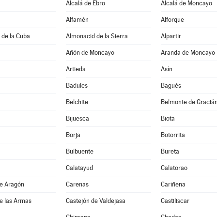
Alcalá de Ebro
Alcalá de Moncayo
Alfamén
Alforque
 de la Cuba
Almonacid de la Sierra
Alpartir
Añón de Moncayo
Aranda de Moncayo
Artieda
Asín
Badules
Bagüés
Belchite
Belmonte de Graciá
Bijuesca
Biota
Borja
Botorrita
Bulbuente
Bureta
Calatayud
Calatorao
de Aragón
Carenas
Cariñena
e las Armas
Castejón de Valdejasa
Castiliscar