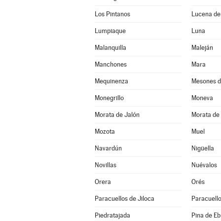
Los Pintanos
Lucena de
Lumpiaque
Luna
Malanquilla
Maleján
Manchones
Mara
Mequinenza
Mesones d
Monegrillo
Moneva
Morata de Jalón
Morata de 
Mozota
Muel
Navardún
Nigüella
Novillas
Nuévalos
Orera
Orés
Paracuellos de Jiloca
Paracuello
Piedratajada
Pina de Eb