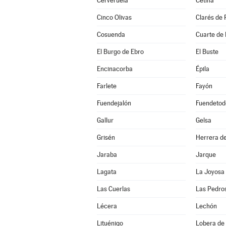
Cerveruela
Cetina
Cinco Olivas
Clarés de 
Cosuenda
Cuarte de
El Burgo de Ebro
El Buste
Encinacorba
Épila
Farlete
Fayón
Fuendejalón
Fuendetod
Gallur
Gelsa
Grisén
Herrera de
Jaraba
Jarque
Lagata
La Joyosa
Las Cuerlas
Las Pedro
Lécera
Lechón
Lituénigo
Lobera de 