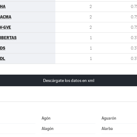
CHA
2
0.7
PACMA
2
0.7
V-GVE
2
0.7
IBERTAS
1
0.3
CDS
1
0.3
CDL
1
0.3
Descárgate los datos en xml
Agón
Aguarón
Alagón
Alarba