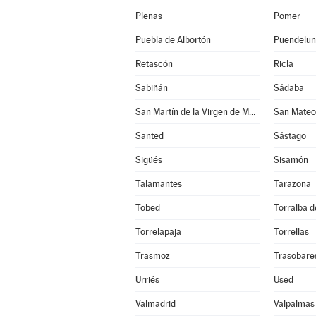
Plenas
Pomer
Puebla de Albortón
Puendelu
Retascón
Ricla
Sabiñán
Sádaba
San Martín de la Virgen de Moncayo
San Mateo
Santed
Sástago
Sigüés
Sisamón
Talamantes
Tarazona
Tobed
Torralba de
Torrelapaja
Torrellas
Trasmoz
Trasobare
Urriés
Used
Valmadrid
Valpalmas