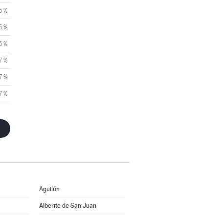
5 %
5 %
5 %
7 %
7 %
7 %
Aguilón
Alberite de San Juan