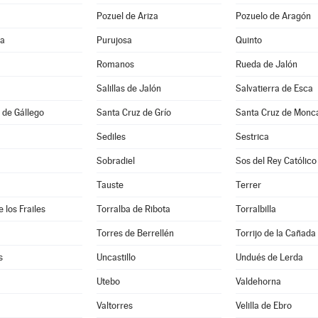
Pozuel de Ariza
Pozuelo de Aragón
na
Purujosa
Quinto
Romanos
Rueda de Jalón
Salillas de Jalón
Salvatierra de Esca
 de Gállego
Santa Cruz de Grío
Santa Cruz de Monc
Sediles
Sestrica
Sobradiel
Sos del Rey Católico
Tauste
Terrer
 los Frailes
Torralba de Ribota
Torralbilla
Torres de Berrellén
Torrijo de la Cañada
s
Uncastillo
Undués de Lerda
Utebo
Valdehorna
Valtorres
Velilla de Ebro