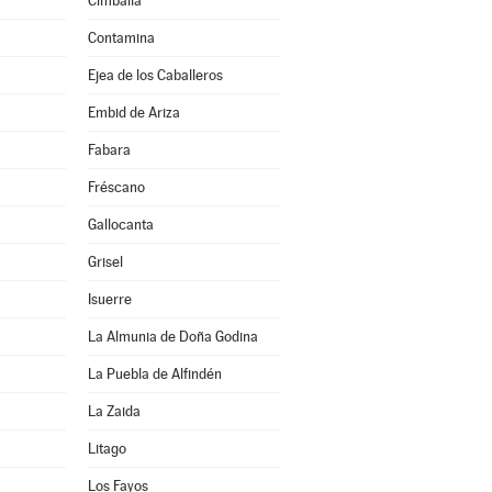
Cimballa
Contamina
Ejea de los Caballeros
Embid de Ariza
Fabara
Fréscano
Gallocanta
Grisel
Isuerre
La Almunia de Doña Godina
La Puebla de Alfindén
La Zaida
Litago
Los Fayos