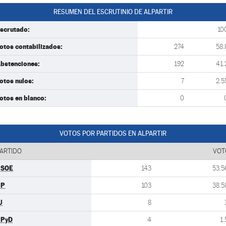
RESUMEN DEL ESCRUTINIO DE ALPARTIR
scrutado:
10
otos contabilizados:
274
58.
bstenciones:
192
41.
otos nulos:
7
2.5
otos en blanco:
0
VOTOS POR PARTIDOS EN ALPARTIR
ARTIDO
VOT
PSOE
143
53.5
PP
103
38.5
U
8
UPyD
4
1.