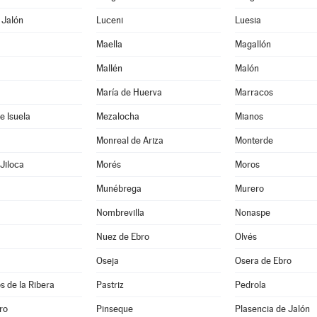
 Jalón
Luceni
Luesia
Maella
Magallón
Mallén
Malón
María de Huerva
Marracos
e Isuela
Mezalocha
Mianos
Monreal de Ariza
Monterde
Jiloca
Morés
Moros
Munébrega
Murero
Nombrevilla
Nonaspe
Nuez de Ebro
Olvés
Oseja
Osera de Ebro
s de la Ribera
Pastriz
Pedrola
ro
Pinseque
Plasencia de Jalón