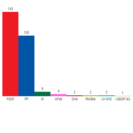
143
103
8
4
2
2
2
1
PSOE
PP
IU
UPyD
CHA
PACMA
LV-GVE
LIBERTAS