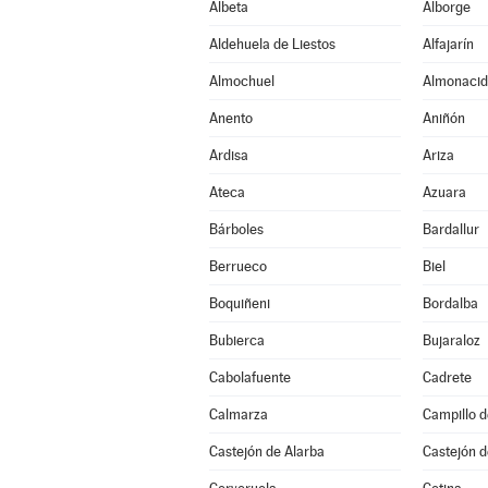
Albeta
Alborge
Aldehuela de Liestos
Alfajarín
Almochuel
Almonacid
Anento
Aniñón
Ardisa
Ariza
Ateca
Azuara
Bárboles
Bardallur
Berrueco
Biel
Boquiñeni
Bordalba
Bubierca
Bujaraloz
Cabolafuente
Cadrete
Calmarza
Campillo 
Castejón de Alarba
Castejón d