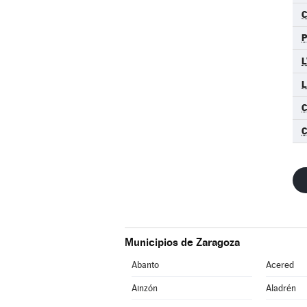
L
L
Municipios de Zaragoza
Abanto
Acered
Ainzón
Aladrén