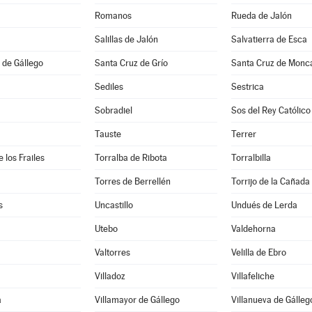
Romanos
Rueda de Jalón
Salillas de Jalón
Salvatierra de Esca
 de Gállego
Santa Cruz de Grío
Santa Cruz de Monc
Sediles
Sestrica
Sobradiel
Sos del Rey Católico
Tauste
Terrer
 los Frailes
Torralba de Ribota
Torralbilla
Torres de Berrellén
Torrijo de la Cañada
s
Uncastillo
Undués de Lerda
Utebo
Valdehorna
Valtorres
Velilla de Ebro
Villadoz
Villafeliche
a
Villamayor de Gállego
Villanueva de Gálleg