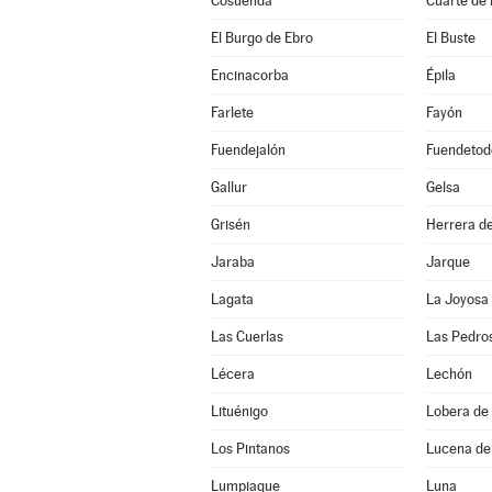
Cosuenda
Cuarte de
El Burgo de Ebro
El Buste
Encinacorba
Épila
Farlete
Fayón
Fuendejalón
Fuendetod
Gallur
Gelsa
Grisén
Herrera de
Jaraba
Jarque
Lagata
La Joyosa
Las Cuerlas
Las Pedro
Lécera
Lechón
Lituénigo
Lobera de 
Los Pintanos
Lucena de
Lumpiaque
Luna