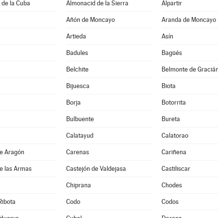
 de la Cuba
Almonacid de la Sierra
Alpartir
Añón de Moncayo
Aranda de Moncayo
Artieda
Asín
Badules
Bagüés
Belchite
Belmonte de Graciá
Bijuesca
Biota
Borja
Botorrita
Bulbuente
Bureta
Calatayud
Calatorao
de Aragón
Carenas
Cariñena
e las Armas
Castejón de Valdejasa
Castiliscar
Chiprana
Chodes
Ribota
Codo
Codos