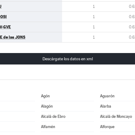
U
1
0.6
OSI
1
0.6
V-GVE
1
0.6
E de las JONS
1
0.6
Descárgate los datos en xml
Agón
Aguarón
Alagón
Alarba
Alcalá de Ebro
Alcalá de Moncayo
Alfamén
Alforque