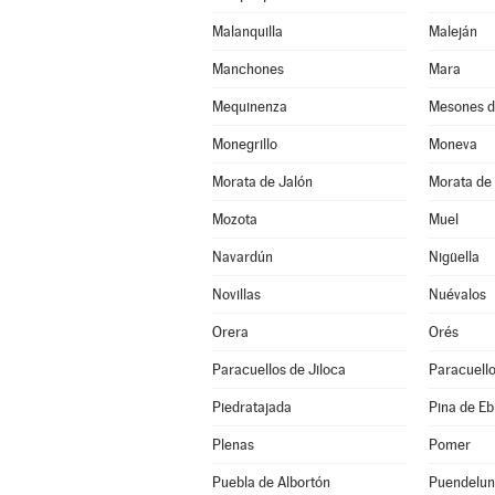
Malanquilla
Maleján
Manchones
Mara
Mequinenza
Mesones d
Monegrillo
Moneva
Morata de Jalón
Morata de 
Mozota
Muel
Navardún
Nigüella
Novillas
Nuévalos
Orera
Orés
Paracuellos de Jiloca
Paracuello
Piedratajada
Pina de Eb
Plenas
Pomer
Puebla de Albortón
Puendelu