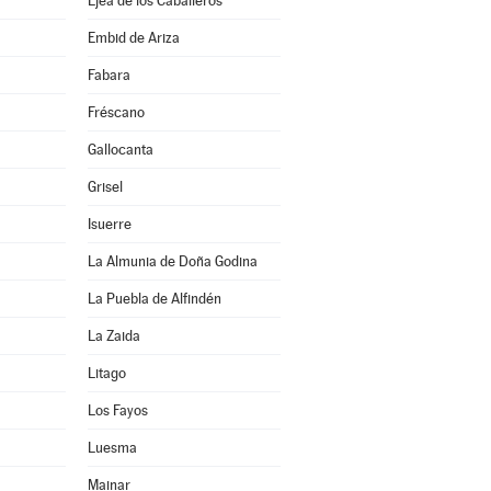
Ejea de los Caballeros
Embid de Ariza
Fabara
Fréscano
Gallocanta
Grisel
Isuerre
La Almunia de Doña Godina
La Puebla de Alfindén
La Zaida
Litago
Los Fayos
Luesma
Mainar