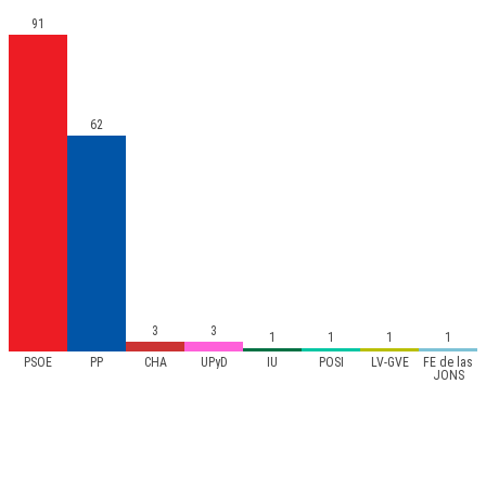
91
62
3
3
1
1
1
1
PSOE
PP
CHA
UPyD
IU
POSI
LV-GVE
FE de las
JONS