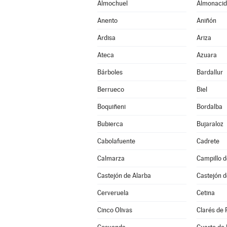
Almochuel
Almonacid
Anento
Aniñón
Ardisa
Ariza
Ateca
Azuara
Bárboles
Bardallur
Berrueco
Biel
Boquiñeni
Bordalba
Bubierca
Bujaraloz
Cabolafuente
Cadrete
Calmarza
Campillo 
Castejón de Alarba
Castejón d
Cerveruela
Cetina
Cinco Olivas
Clarés de 