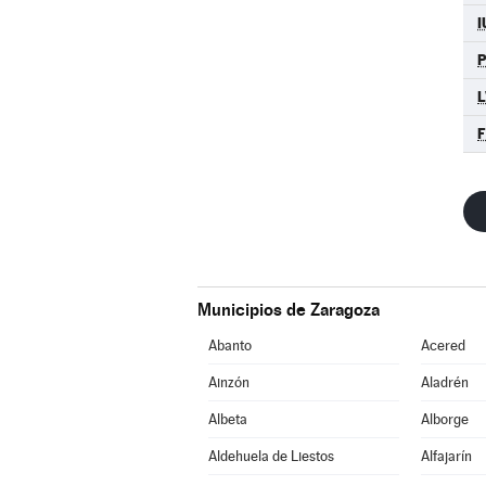
I
P
L
F
Municipios de Zaragoza
Abanto
Acered
Ainzón
Aladrén
Albeta
Alborge
Aldehuela de Liestos
Alfajarín