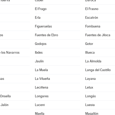
 Huerva
Cubel
Daroca
El Frago
El Frasno
Erla
Escatrón
Figueruelas
Fombuena
os
Fuentes de Ebro
Fuentes de Jiloca
Godojos
Gotor
 los Navarros
Ibdes
Illueca
Jaulín
La Almolda
La Muela
Langa del Castillo
sas
La Vilueña
Layana
Leciñena
Letux
Onsella
Longares
Longás
 Jalón
Luceni
Luesia
Maella
Magallón