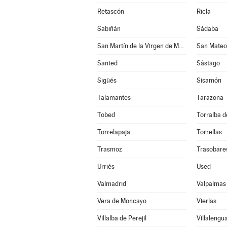
Retascón
Ricla
Sabiñán
Sádaba
San Martín de la Virgen de Moncayo
San Mateo
Santed
Sástago
Sigüés
Sisamón
Talamantes
Tarazona
Tobed
Torralba de
Torrelapaja
Torrellas
Trasmoz
Trasobare
Urriés
Used
Valmadrid
Valpalmas
Vera de Moncayo
Vierlas
Villalba de Perejil
Villalengu