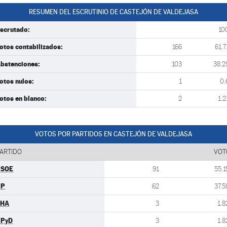
RESUMEN DEL ESCRUTINIO DE CASTEJÓN DE VALDEJASA
scrutado:
10
otos contabilizados:
166
61.7
bstenciones:
103
38.2
otos nulos:
1
0.
otos en blanco:
2
1.2
VOTOS POR PARTIDOS EN CASTEJÓN DE VALDEJASA
ARTIDO
VOT
PSOE
91
55.1
PP
62
37.5
CHA
3
1.8
UPyD
3
1.8