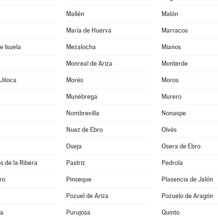
Mallén
Malón
María de Huerva
Marracos
e Isuela
Mezalocha
Mianos
Monreal de Ariza
Monterde
Jiloca
Morés
Moros
Munébrega
Murero
Nombrevilla
Nonaspe
Nuez de Ebro
Olvés
Oseja
Osera de Ebro
s de la Ribera
Pastriz
Pedrola
ro
Pinseque
Plasencia de Jalón
Pozuel de Ariza
Pozuelo de Aragón
na
Purujosa
Quinto