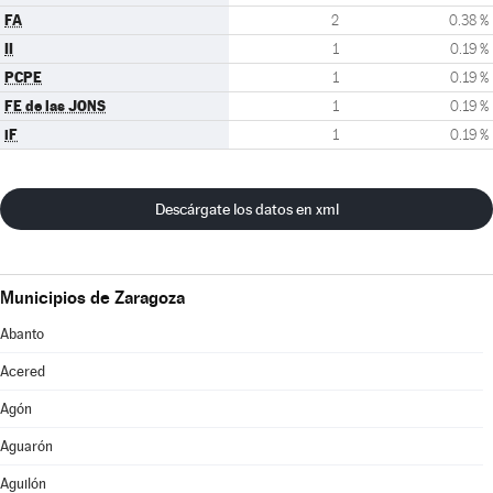
FA
2
0.38 %
II
1
0.19 %
PCPE
1
0.19 %
FE de las JONS
1
0.19 %
iF
1
0.19 %
Descárgate los datos en xml
Municipios de Zaragoza
Abanto
Acered
Agón
Aguarón
Aguilón