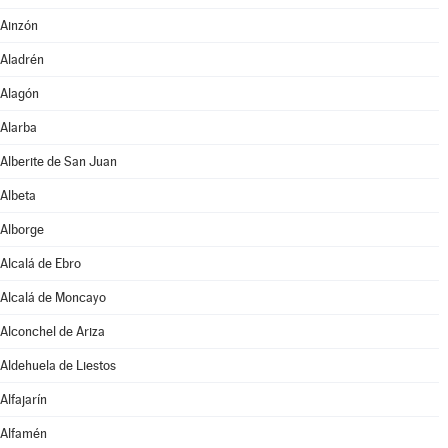
Ainzón
Aladrén
Alagón
Alarba
Alberite de San Juan
Albeta
Alborge
Alcalá de Ebro
Alcalá de Moncayo
Alconchel de Ariza
Aldehuela de Liestos
Alfajarín
Alfamén