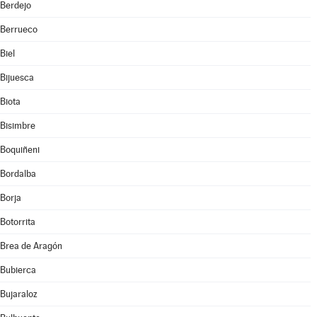
Berdejo
Berrueco
Biel
Bijuesca
Biota
Bisimbre
Boquiñeni
Bordalba
Borja
Botorrita
Brea de Aragón
Bubierca
Bujaraloz