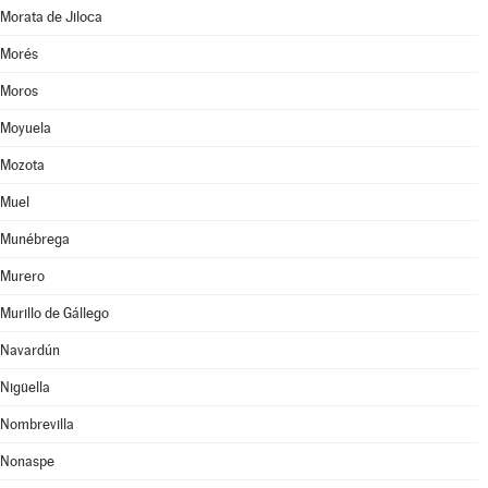
Morata de Jiloca
Morés
Moros
Moyuela
Mozota
Muel
Munébrega
Murero
Murillo de Gállego
Navardún
Nigüella
Nombrevilla
Nonaspe