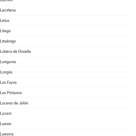
Leciñena
Letux
Litago
Lituénigo
Lobera de Onsella
Longares
Longás
Los Fayos
Los Pintanos
Lucena de Jalón
Luceni
Luesia
Luesma