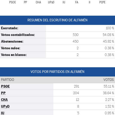
PSOE
PP
CHA
UPyD
IU
FA
II
PCPE
RESUMEN DEL ESCRUTINIO DE ALFAMÉN
Escrutado:
100 %
Votos contabilizados:
530
54.08 %
Abstenciones:
450
45.92 %
Votos nulos:
2
0.38 %
Votos en blanco:
2
0.38 %
VOTOS POR PARTIDOS EN ALFAMÉN
PARTIDO
VOTOS
PSOE
291
55.11 %
PP
204
38.64 %
CHA
12
2.27 %
UPyD
8
1.52 %
IU
5
0.95 %