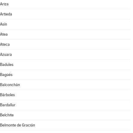
Ariza
Artieda
Asín
Atea
Ateca
Azuara
Badules
Bagüés
Balconchán
Bárboles
Bardallur
Belchite
Belmonte de Gracián