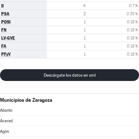
II
4
0.7 %
PSA
2
0.35 %
POSI
1
0.18 %
FN
1
0.18 %
LV-GVE
1
0.18 %
FA
1
0.18 %
PFyV
1
0.18 %
Descárgate los datos en xml
Municipios de Zaragoza
Abanto
Acered
Agón