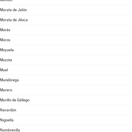
Morata de Jalón
Morata de Jiloca
Morés
Moros
Moyuela
Mozota
Muel
Munébrega
Murero
Murillo de Gállego
Navardún
Nigüella
Nombrevilla