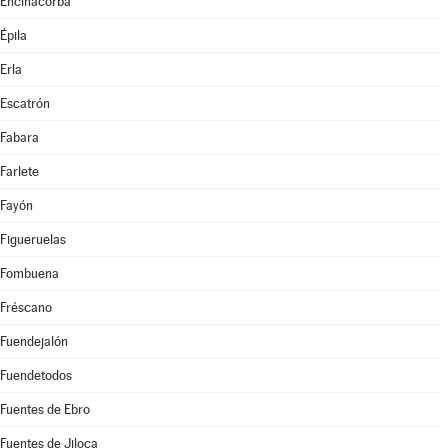
Encinacorba
Épila
Erla
Escatrón
Fabara
Farlete
Fayón
Figueruelas
Fombuena
Fréscano
Fuendejalón
Fuendetodos
Fuentes de Ebro
Fuentes de Jiloca