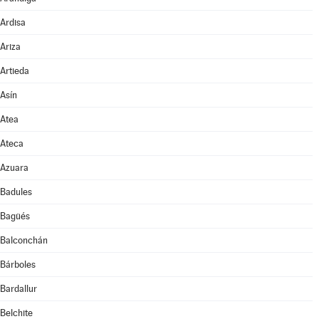
Ardisa
Ariza
Artieda
Asín
Atea
Ateca
Azuara
Badules
Bagüés
Balconchán
Bárboles
Bardallur
Belchite