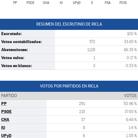
PP
PSOE
CHA
IU
UPyD
II
PSA
POSI
RESUMEN DEL ESCRUTINIO DE RICLA
Escrutado:
100 %
Votos contabilizados:
572
33.65 %
Abstenciones:
1128
66.35 %
Votos nulos:
1
0.17 %
Votos en blanco:
3
0.53 %
VOTOS POR PARTIDOS EN RICLA
PARTIDO
VOTOS
PP
291
50.96 %
PSOE
215
37.65 %
CHA
37
6.48 %
IU
8
1.4 %
UPyD
6
1.05 %