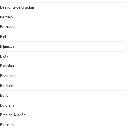
Belmonte de Gracián
Berdejo
Berrueco
Biel
Bijuesca
Biota
Bisimbre
Boquiñeni
Bordalba
Borja
Botorrita
Brea de Aragón
Bubierca