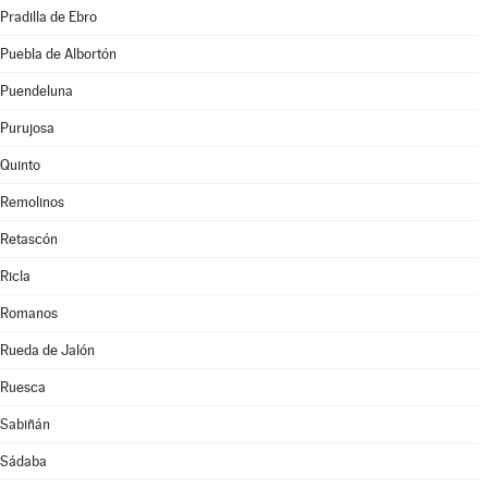
Pradilla de Ebro
Puebla de Albortón
Puendeluna
Purujosa
Quinto
Remolinos
Retascón
Ricla
Romanos
Rueda de Jalón
Ruesca
Sabiñán
Sádaba