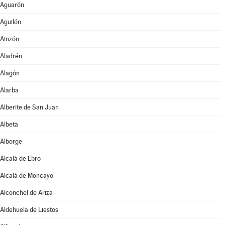
Aguarón
Aguilón
Ainzón
Aladrén
Alagón
Alarba
Alberite de San Juan
Albeta
Alborge
Alcalá de Ebro
Alcalá de Moncayo
Alconchel de Ariza
Aldehuela de Liestos