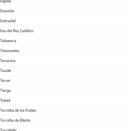
Sigüés
Sisamón
Sobradiel
Sos del Rey Católico
Tabuenca
Talamantes
Tarazona
Tauste
Terrer
Tierga
Tobed
Torralba de los Frailes
Torralba de Ribota
Torralbilla