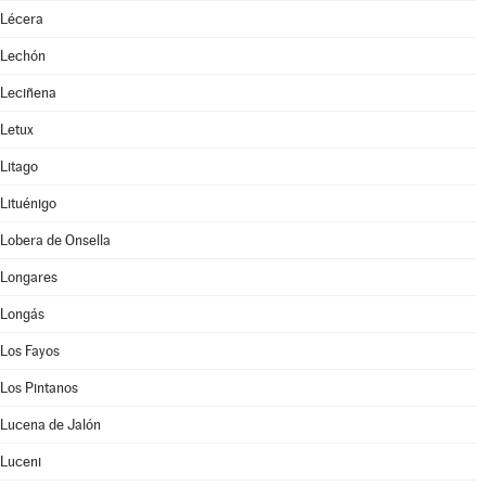
Lécera
Lechón
Leciñena
Letux
Litago
Lituénigo
Lobera de Onsella
Longares
Longás
Los Fayos
Los Pintanos
Lucena de Jalón
Luceni