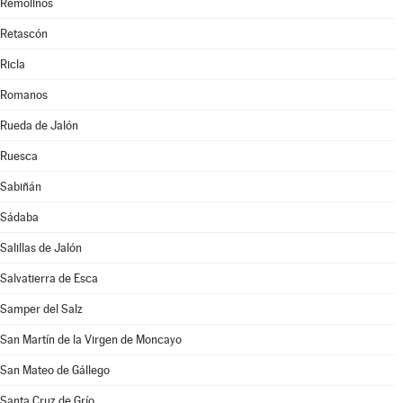
Remolinos
Retascón
Ricla
Romanos
Rueda de Jalón
Ruesca
Sabiñán
Sádaba
Salillas de Jalón
Salvatierra de Esca
Samper del Salz
San Martín de la Virgen de Moncayo
San Mateo de Gállego
Santa Cruz de Grío