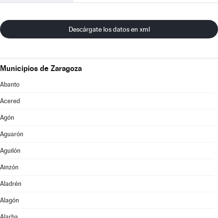
Descárgate los datos en xml
Municipios de Zaragoza
Abanto
Acered
Agón
Aguarón
Aguilón
Ainzón
Aladrén
Alagón
Alarba