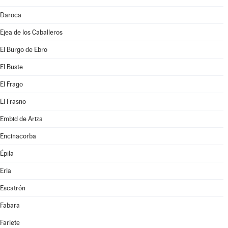
Daroca
Ejea de los Caballeros
El Burgo de Ebro
El Buste
El Frago
El Frasno
Embid de Ariza
Encinacorba
Épila
Erla
Escatrón
Fabara
Farlete