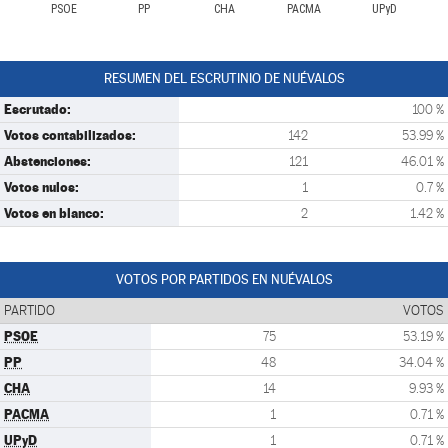
PSOE
PP
CHA
PACMA
UPyD
RESUMEN DEL ESCRUTINIO DE NUÉVALOS
Escrutado:
100 %
Votos contabilizados:
142
53.99 %
Abstenciones:
121
46.01 %
Votos nulos:
1
0.7 %
Votos en blanco:
2
1.42 %
VOTOS POR PARTIDOS EN NUÉVALOS
PARTIDO
VOTOS
PSOE
75
53.19 %
PP
48
34.04 %
CHA
14
9.93 %
PACMA
1
0.71 %
UPyD
1
0.71 %