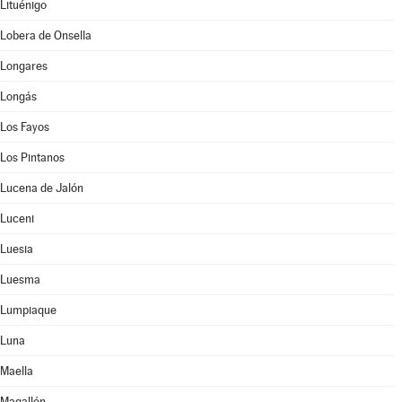
Lituénigo
Lobera de Onsella
Longares
Longás
Los Fayos
Los Pintanos
Lucena de Jalón
Luceni
Luesia
Luesma
Lumpiaque
Luna
Maella
Magallón