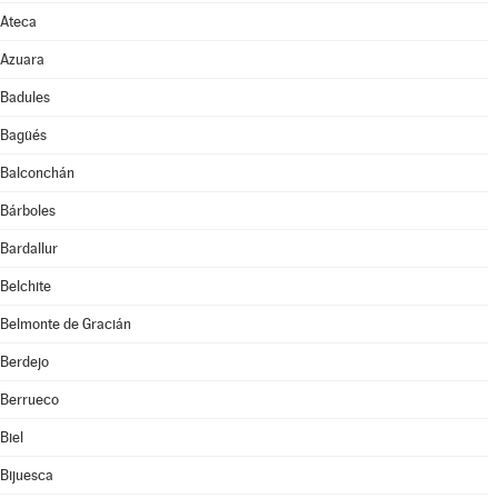
Ateca
Azuara
Badules
Bagüés
Balconchán
Bárboles
Bardallur
Belchite
Belmonte de Gracián
Berdejo
Berrueco
Biel
Bijuesca