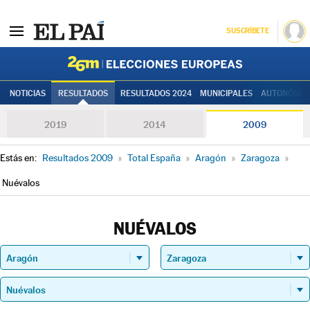
SUSCRÍBETE
Elecciones
NOTICIAS
RESULTADOS
RESULTADOS 2024
MUNICIPALES
AUTONÓMIC
2019
2014
2009
Estás en:
Resultados 2009
»
Total España
»
Aragón
»
Zaragoza
»
Nuévalos
NUÉVALOS