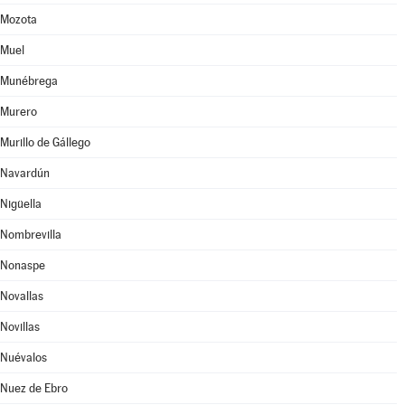
Mozota
Muel
Munébrega
Murero
Murillo de Gállego
Navardún
Nigüella
Nombrevilla
Nonaspe
Novallas
Novillas
Nuévalos
Nuez de Ebro