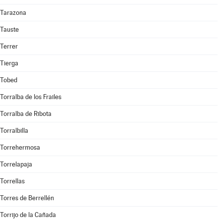
Tarazona
Tauste
Terrer
Tierga
Tobed
Torralba de los Frailes
Torralba de Ribota
Torralbilla
Torrehermosa
Torrelapaja
Torrellas
Torres de Berrellén
Torrijo de la Cañada