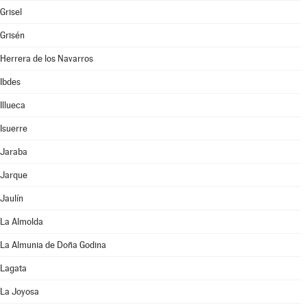
Grisel
Grisén
Herrera de los Navarros
Ibdes
Illueca
Isuerre
Jaraba
Jarque
Jaulín
La Almolda
La Almunia de Doña Godina
Lagata
La Joyosa