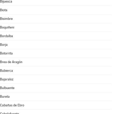
Bijuesca
Biota
Bisimbre
Boquiñeni
Bordalba
Borja
Botorrita
Brea de Aragón
Bubierca
Bujaraloz
Bulbuente
Bureta
Cabañas de Ebro
Cabolafuente