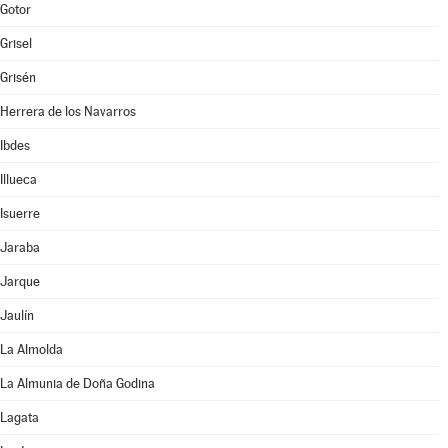
Gotor
Grisel
Grisén
Herrera de los Navarros
Ibdes
Illueca
Isuerre
Jaraba
Jarque
Jaulín
La Almolda
La Almunia de Doña Godina
Lagata