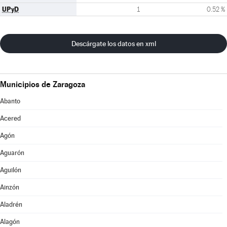
UPyD
1
0.52 %
Descárgate los datos en xml
Municipios de Zaragoza
Abanto
Acered
Agón
Aguarón
Aguilón
Ainzón
Aladrén
Alagón