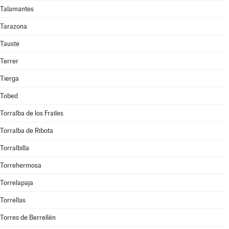
Talamantes
Tarazona
Tauste
Terrer
Tierga
Tobed
Torralba de los Frailes
Torralba de Ribota
Torralbilla
Torrehermosa
Torrelapaja
Torrellas
Torres de Berrellén