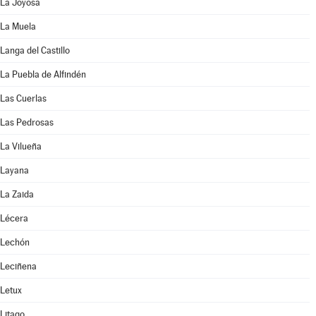
La Joyosa
La Muela
Langa del Castillo
La Puebla de Alfindén
Las Cuerlas
Las Pedrosas
La Vilueña
Layana
La Zaida
Lécera
Lechón
Leciñena
Letux
Litago