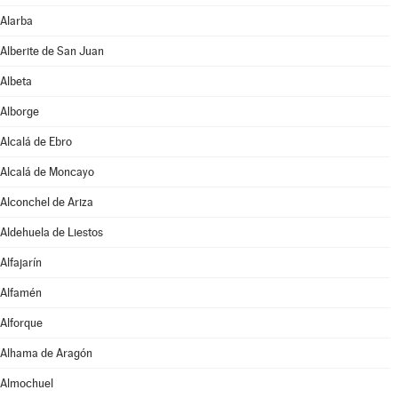
Alarba
Alberite de San Juan
Albeta
Alborge
Alcalá de Ebro
Alcalá de Moncayo
Alconchel de Ariza
Aldehuela de Liestos
Alfajarín
Alfamén
Alforque
Alhama de Aragón
Almochuel