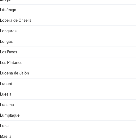
Lituénigo
Lobera de Onsella
Longares
Longás
Los Fayos
Los Pintanos
Lucena de Jalón
Luceni
Luesia
Luesma
Lumpiaque
Luna
Maella