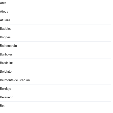
Atea
Ateca
Azuara
Badules
Bagüés
Balconchán
Bárboles
Bardallur
Belchite
Belmonte de Gracián
Berdejo
Berrueco
Biel