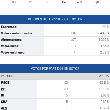
PSOE
PP
IU
CHA
AES
UPyD
RESUMEN DEL ESCRUTINIO DE GOTOR
Escrutado:
100 %
Votos contabilizados:
194
64.45 %
Abstenciones:
107
35.55 %
Votos nulos:
3
1.55 %
Votos en blanco:
4
2.09 %
VOTOS POR PARTIDOS EN GOTOR
PARTIDO
VOTOS
PSOE
92
48.17 %
PP
83
43.46 %
IU
5
2.62 %
CHA
5
2.62 %
AES
1
0.52 %