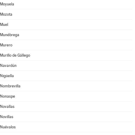
Moyuela
Mozota
Muel
Munébrega
Murero
Murillo de Gállego
Navardún
Nigüella
Nombrevilla
Nonaspe
Novallas
Novillas
Nuévalos