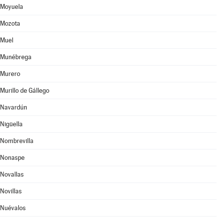
Moyuela
Mozota
Muel
Munébrega
Murero
Murillo de Gállego
Navardún
Nigüella
Nombrevilla
Nonaspe
Novallas
Novillas
Nuévalos