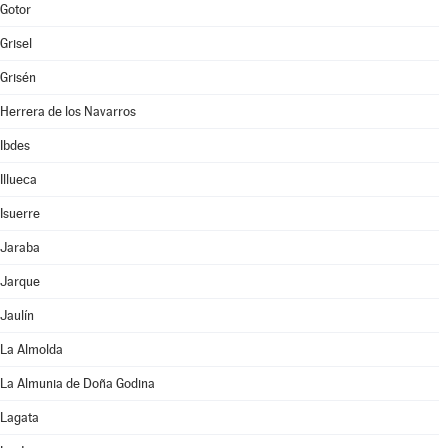
Gotor
Grisel
Grisén
Herrera de los Navarros
Ibdes
Illueca
Isuerre
Jaraba
Jarque
Jaulín
La Almolda
La Almunia de Doña Godina
Lagata