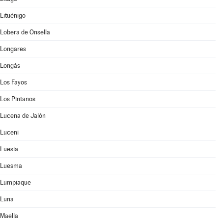
Lituénigo
Lobera de Onsella
Longares
Longás
Los Fayos
Los Pintanos
Lucena de Jalón
Luceni
Luesia
Luesma
Lumpiaque
Luna
Maella