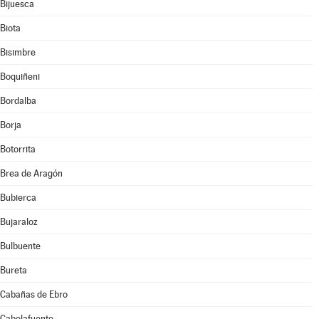
Bijuesca
Biota
Bisimbre
Boquiñeni
Bordalba
Borja
Botorrita
Brea de Aragón
Bubierca
Bujaraloz
Bulbuente
Bureta
Cabañas de Ebro
Cabolafuente