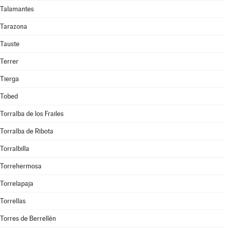
Talamantes
Tarazona
Tauste
Terrer
Tierga
Tobed
Torralba de los Frailes
Torralba de Ribota
Torralbilla
Torrehermosa
Torrelapaja
Torrellas
Torres de Berrellén