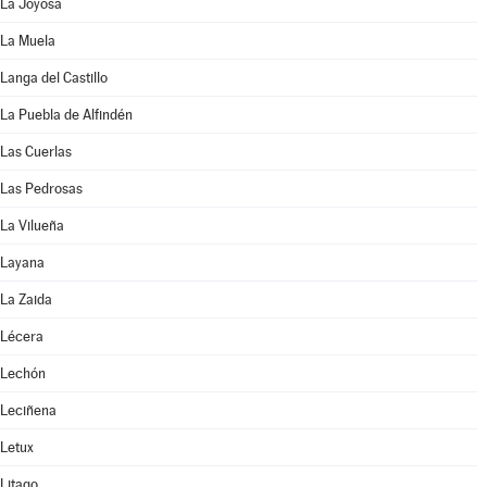
La Joyosa
La Muela
Langa del Castillo
La Puebla de Alfindén
Las Cuerlas
Las Pedrosas
La Vilueña
Layana
La Zaida
Lécera
Lechón
Leciñena
Letux
Litago