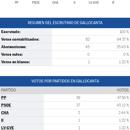
PP
PSOE
CHA
II
LV-GVE
iF
RESUMEN DEL ESCRUTINIO DE GALLOCANTA
Escrutado:
100 %
Votos contabilizados:
82
64.57 %
Abstenciones:
45
35.43 %
Votos nulos:
0
0 %
Votos en blanco:
1
1.22 %
VOTOS POR PARTIDOS EN GALLOCANTA
PARTIDO
VOTOS
PP
39
47.56 %
PSOE
37
45.12 %
CHA
2
2.44 %
II
1
1.22 %
LV-GVE
1
1.22 %