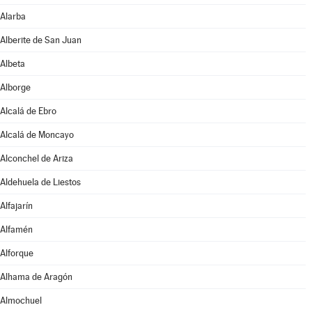
Alarba
Alberite de San Juan
Albeta
Alborge
Alcalá de Ebro
Alcalá de Moncayo
Alconchel de Ariza
Aldehuela de Liestos
Alfajarín
Alfamén
Alforque
Alhama de Aragón
Almochuel