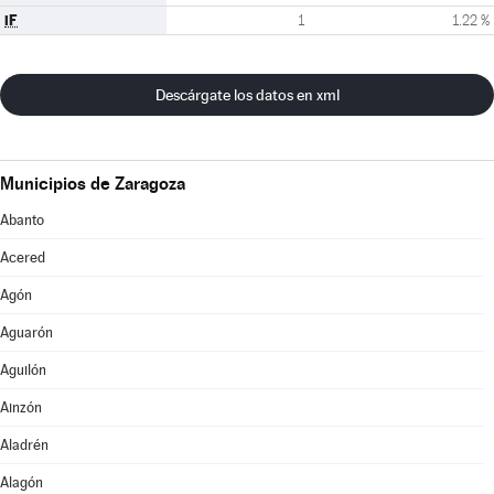
iF
1
1.22 %
Descárgate los datos en xml
Municipios de Zaragoza
Abanto
Acered
Agón
Aguarón
Aguilón
Ainzón
Aladrén
Alagón