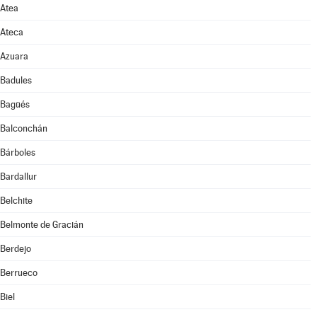
Atea
Ateca
Azuara
Badules
Bagüés
Balconchán
Bárboles
Bardallur
Belchite
Belmonte de Gracián
Berdejo
Berrueco
Biel