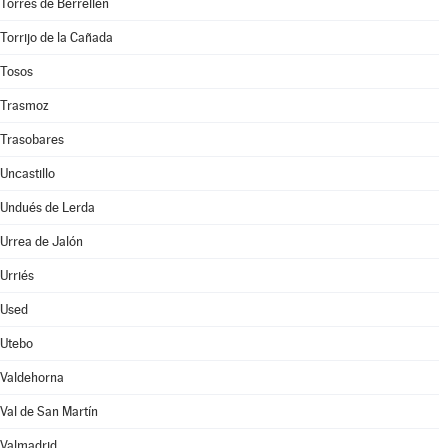
Torres de Berrellén
Torrijo de la Cañada
Tosos
Trasmoz
Trasobares
Uncastillo
Undués de Lerda
Urrea de Jalón
Urriés
Used
Utebo
Valdehorna
Val de San Martín
Valmadrid