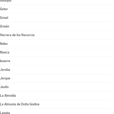
Godojos
Gotor
Grisel
Grisén
Herrera de los Navarros
Ibdes
Illueca
Isuerre
Jaraba
Jarque
Jaulín
La Almolda
La Almunia de Doña Godina
Lagata