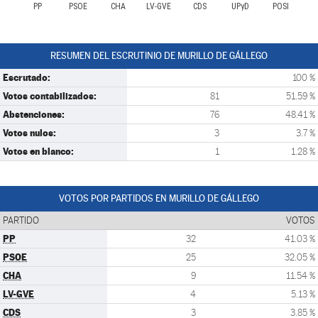
PP
PSOE
CHA
LV-GVE
CDS
UPyD
POSI
RESUMEN DEL ESCRUTINIO DE MURILLO DE GÁLLEGO
Escrutado:
100 %
Votos contabilizados:
81
51.59 %
Abstenciones:
76
48.41 %
Votos nulos:
3
3.7 %
Votos en blanco:
1
1.28 %
VOTOS POR PARTIDOS EN MURILLO DE GÁLLEGO
PARTIDO
VOTOS
PP
32
41.03 %
PSOE
25
32.05 %
CHA
9
11.54 %
LV-GVE
4
5.13 %
CDS
3
3.85 %