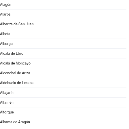
Alagón
Alarba
Alberite de San Juan
Albeta
Alborge
Alcalá de Ebro
Alcalá de Moncayo
Alconchel de Ariza
Aldehuela de Liestos
Alfajarín
Alfamén
Alforque
Alhama de Aragón