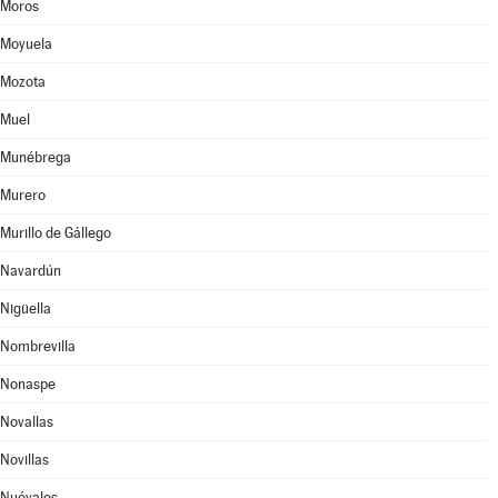
Moros
Moyuela
Mozota
Muel
Munébrega
Murero
Murillo de Gállego
Navardún
Nigüella
Nombrevilla
Nonaspe
Novallas
Novillas
Nuévalos