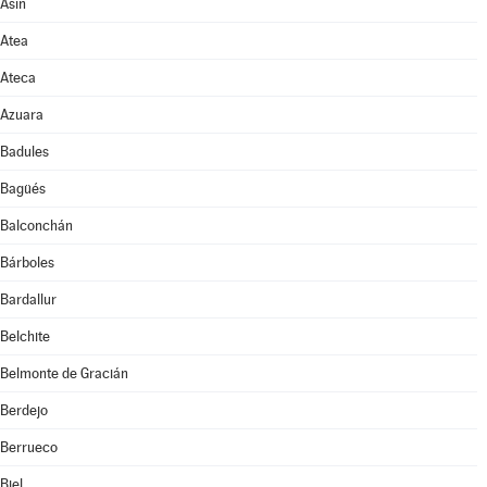
Asín
Atea
Ateca
Azuara
Badules
Bagüés
Balconchán
Bárboles
Bardallur
Belchite
Belmonte de Gracián
Berdejo
Berrueco
Biel