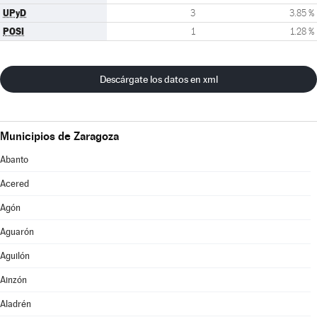
UPyD
3
3.85 %
POSI
1
1.28 %
Descárgate los datos en xml
Municipios de Zaragoza
Abanto
Acered
Agón
Aguarón
Aguilón
Ainzón
Aladrén