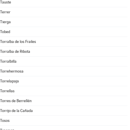
Tauste
Terrer
Tierga
Tobed
Torralba de los Frailes
Torralba de Ribota
Torralbilla
Torrehermosa
Torrelapaja
Torrellas
Torres de Berrellén
Torrijo de la Cañada
Tosos