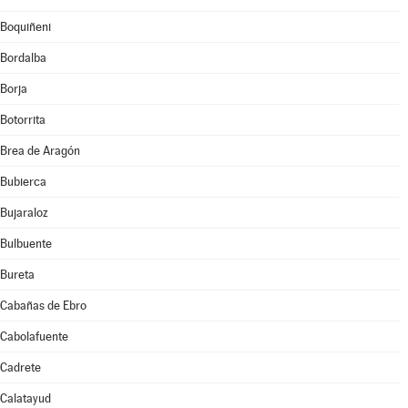
Boquiñeni
Bordalba
Borja
Botorrita
Brea de Aragón
Bubierca
Bujaraloz
Bulbuente
Bureta
Cabañas de Ebro
Cabolafuente
Cadrete
Calatayud