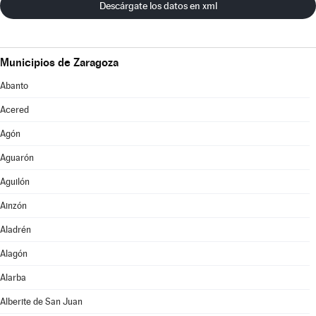
Descárgate los datos en xml
Municipios de Zaragoza
Abanto
Acered
Agón
Aguarón
Aguilón
Ainzón
Aladrén
Alagón
Alarba
Alberite de San Juan