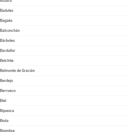
Azuara
Badules
Bagüés
Balconchán
Bárboles
Bardallur
Belchite
Belmonte de Gracián
Berdejo
Berrueco
Biel
Bijuesca
Biota
Bisimbre