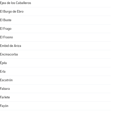
Ejea de los Caballeros
El Burgo de Ebro
El Buste
El Frago
El Frasno
Embid de Ariza
Encinacorba
Épila
Erla
Escatrón
Fabara
Farlete
Fayón