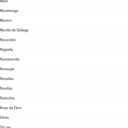
Muel
Munébrega
Murero
Murillo de Gállego
Navardún
Nigüella
Nombrevilla
Nonaspe
Novallas
Novillas
Nuévalos
Nuez de Ebro
Olvés
Orcajo