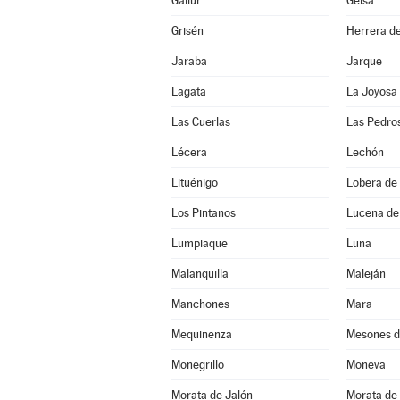
Gallur
Gelsa
Grisén
Herrera de
Jaraba
Jarque
Lagata
La Joyosa
Las Cuerlas
Las Pedro
Lécera
Lechón
Lituénigo
Lobera de 
Los Pintanos
Lucena de
Lumpiaque
Luna
Malanquilla
Maleján
Manchones
Mara
Mequinenza
Mesones d
Monegrillo
Moneva
Morata de Jalón
Morata de 