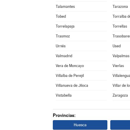
Talamantes
Tarazona
Tobed
Torralba de
Torrelapaja
Torrellas
Trasmoz
Trasobare
Urriés
Used
Valmadrid
Valpalmas
Vera de Moncayo
Vierlas
Villalba de Perejil
Villalengu
Villanueva de Jiloca
Villar de l
Vistabella
Zaragoza
Provincias:
Huesca