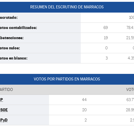
RESUMEN DEL ESCRUTINIO DE MARRACOS
scrutado:
10
otos contabilizados:
69
78.4
bstenciones:
19
21.5
otos nulos:
0
otos en blanco:
3
4.3
VOTOS POR PARTIDOS EN MARRACOS
ARTIDO
VOT
PP
44
63.7
PSOE
20
28.9
UPyD
2
2.