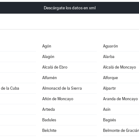
Descárgate los datos en xml
Agón
Aguarón
Alagón
Alarba
Alcalá de Ebro
Alcalá de Moncayo
Alfamén
Alforque
 de la Cuba
Almonacid de la Sierra
Alpartir
Añón de Moncayo
Aranda de Moncayo
Artieda
Asín
Badules
Bagüés
Belchite
Belmonte de Graciá