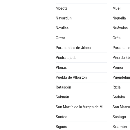
Mozota
Muel
Navardún
Nigüella
Novillas
Nuévalos
Orera
Orés
Paracuellos de Jiloca
Paracuello
Piedratajada
Pina de Eb
Plenas
Pomer
Puebla de Albortón
Puendelu
Retascón
Ricla
Sabiñán
Sádaba
San Martín de la Virgen de Moncayo
San Mateo
Santed
Sástago
Sigüés
Sisamón