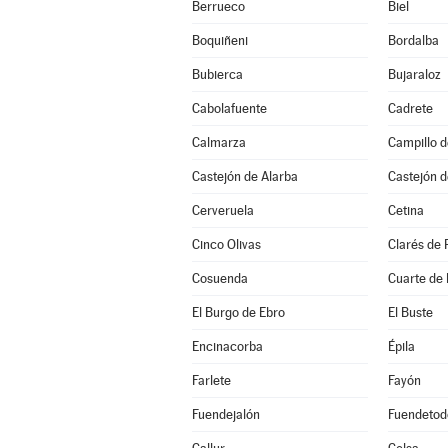
Berrueco
Biel
Boquiñeni
Bordalba
Bubierca
Bujaraloz
Cabolafuente
Cadrete
Calmarza
Campillo 
Castejón de Alarba
Castejón d
Cerveruela
Cetina
Cinco Olivas
Clarés de 
Cosuenda
Cuarte de
El Burgo de Ebro
El Buste
Encinacorba
Épila
Farlete
Fayón
Fuendejalón
Fuendetod