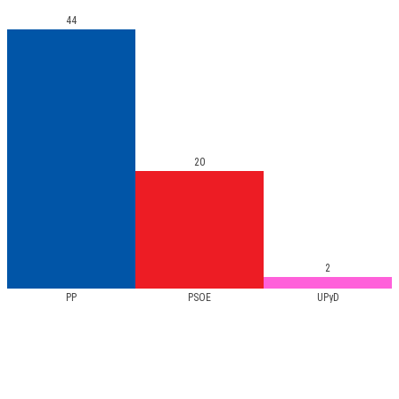
44
20
2
PP
PSOE
UPyD