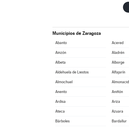
Municipios de Zaragoza
Abanto
Acered
Ainzón
Aladrén
Albeta
Alborge
Aldehuela de Liestos
Alfajarín
Almochuel
Almonacid
Anento
Aniñón
Ardisa
Ariza
Ateca
Azuara
Bárboles
Bardallur