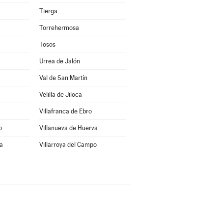
Tierga
Torrehermosa
Tosos
Urrea de Jalón
Val de San Martín
Velilla de Jiloca
Villafranca de Ebro
o
Villanueva de Huerva
ra
Villarroya del Campo