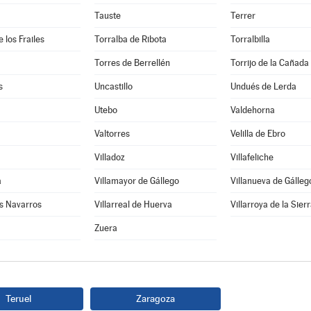
Tauste
Terrer
 los Frailes
Torralba de Ribota
Torralbilla
Torres de Berrellén
Torrijo de la Cañada
s
Uncastillo
Undués de Lerda
Utebo
Valdehorna
Valtorres
Velilla de Ebro
Villadoz
Villafeliche
a
Villamayor de Gállego
Villanueva de Gálleg
os Navarros
Villarreal de Huerva
Villarroya de la Sier
Zuera
Teruel
Zaragoza