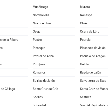
Munébrega
Murero
Nombrevilla
Nonaspe
Nuez de Ebro
Olvés
Oseja
Osera de Ebro
s de la Ribera
Pastriz
Pedrola
ro
Pinseque
Plasencia de Jalón
Pozuel de Ariza
Pozuelo de Aragón
na
Purujosa
Quinto
Romanos
Rueda de Jalón
Salillas de Jalón
Salvatierra de Esca
 de Gállego
Santa Cruz de Grío
Santa Cruz de Monc
Sediles
Sestrica
Sobradiel
Sos del Rey Católico