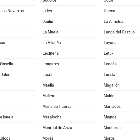
Godojos
Gotor
 los Navarros
Ibdes
Illueca
Jaulín
La Almolda
La Muela
Langa del Castillo
sas
La Vilueña
Layana
Leciñena
Letux
Onsella
Longares
Longás
 Jalón
Luceni
Luesia
Maella
Magallón
Mallén
Malón
María de Huerva
Marracos
e Isuela
Mezalocha
Mianos
Monreal de Ariza
Monterde
Jiloca
Morés
Moros