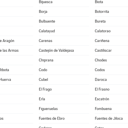
Bijuesca
Biota
Borja
Botorrita
Bulbuente
Bureta
Calatayud
Calatorao
de Aragón
Carenas
Cariñena
e las Armas
Castejón de Valdejasa
Castiliscar
Chiprana
Chodes
Ribota
Codo
Codos
 Huerva
Cubel
Daroca
El Frago
El Frasno
Erla
Escatrón
Figueruelas
Fombuena
os
Fuentes de Ebro
Fuentes de Jiloca