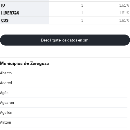
IU
1
1.61 %
LIBERTAS
1
1.61 %
CDS
1
1.61 %
Descárgate los datos en xml
Municipios de Zaragoza
Abanto
Acered
Agón
Aguarón
Aguilón
Ainzón