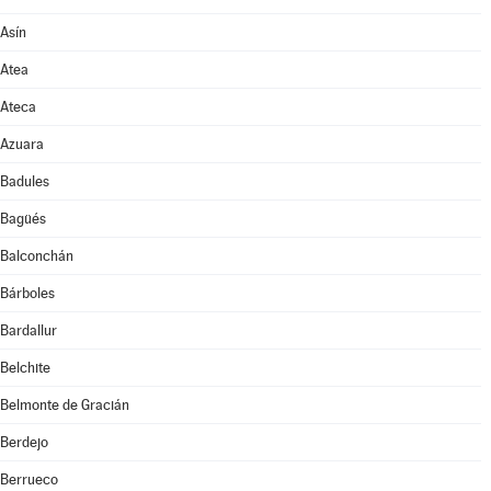
Asín
Atea
Ateca
Azuara
Badules
Bagüés
Balconchán
Bárboles
Bardallur
Belchite
Belmonte de Gracián
Berdejo
Berrueco