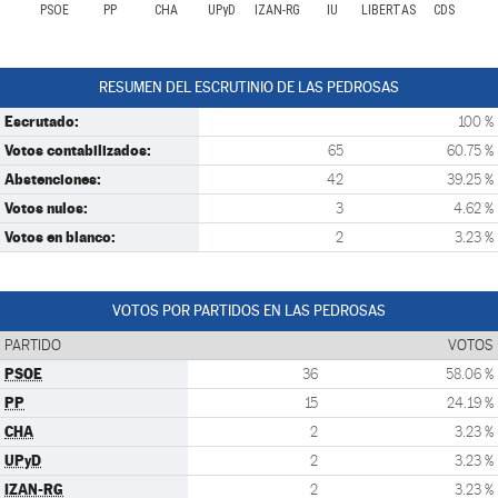
PSOE
PP
CHA
UPyD
IZAN-RG
IU
LIBERTAS
CDS
RESUMEN DEL ESCRUTINIO DE LAS PEDROSAS
Escrutado:
100 %
Votos contabilizados:
65
60.75 %
Abstenciones:
42
39.25 %
Votos nulos:
3
4.62 %
Votos en blanco:
2
3.23 %
VOTOS POR PARTIDOS EN LAS PEDROSAS
PARTIDO
VOTOS
PSOE
36
58.06 %
PP
15
24.19 %
CHA
2
3.23 %
UPyD
2
3.23 %
IZAN-RG
2
3.23 %