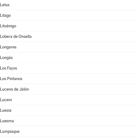
Letux
Litago
Lituénigo
Lobera de Onsella
Longares
Longás
Los Fayos
Los Pintanos
Lucena de Jalón
Luceni
Luesia
Luesma
Lumpiaque