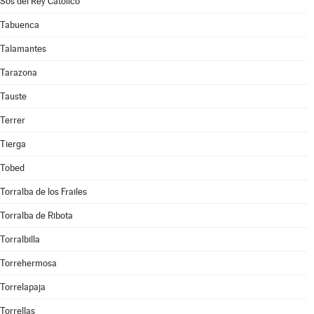
Sos del Rey Católico
Tabuenca
Talamantes
Tarazona
Tauste
Terrer
Tierga
Tobed
Torralba de los Frailes
Torralba de Ribota
Torralbilla
Torrehermosa
Torrelapaja
Torrellas