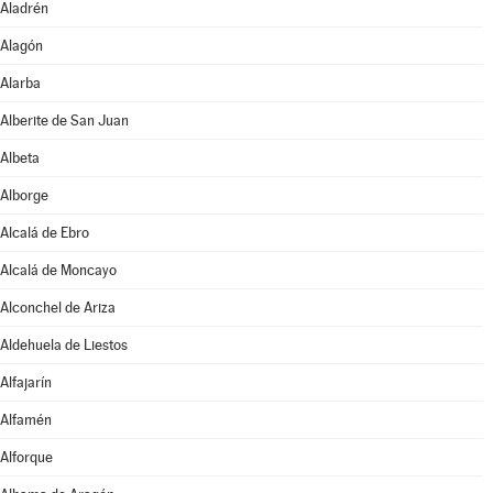
Aladrén
Alagón
Alarba
Alberite de San Juan
Albeta
Alborge
Alcalá de Ebro
Alcalá de Moncayo
Alconchel de Ariza
Aldehuela de Liestos
Alfajarín
Alfamén
Alforque