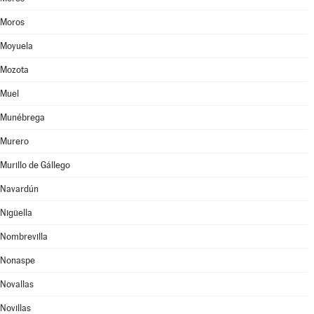
Moros
Moyuela
Mozota
Muel
Munébrega
Murero
Murillo de Gállego
Navardún
Nigüella
Nombrevilla
Nonaspe
Novallas
Novillas