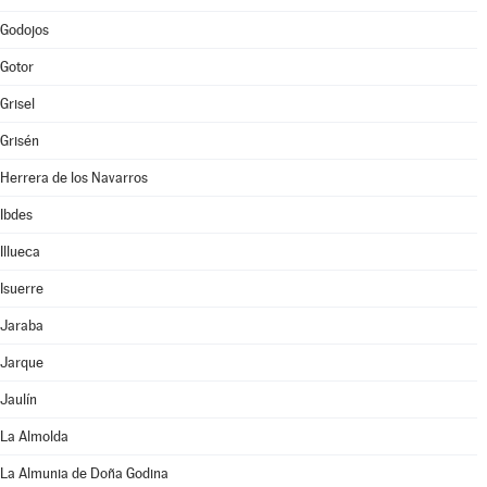
Godojos
Gotor
Grisel
Grisén
Herrera de los Navarros
Ibdes
Illueca
Isuerre
Jaraba
Jarque
Jaulín
La Almolda
La Almunia de Doña Godina